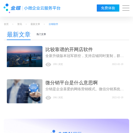
免费体验
首页
>
资讯
>
最新文章
>
分销软件
最新文章
热门文章
比较靠谱的开网店软件
全新升级版本冠军群控，支持店铺同时复制，群控
复制，数据分配复制。支持群控查看店铺宝贝数
1991 浏览
2022-02-19
量，访客，交易额等生意参谋数据。除了直接把软
件销售给他们之外，我们也可以去发展自己的代理
商。
微分销平台是什么意思啊
分销是企业喜爱的网络营销模式。微信分销系统是
当前业务发展的主要趋势。它可以帮助商家推广商
1961 浏览
2022-02-19
品，并迅速提高品牌知名度和影响力。这是一个高
效的网络营销模式。