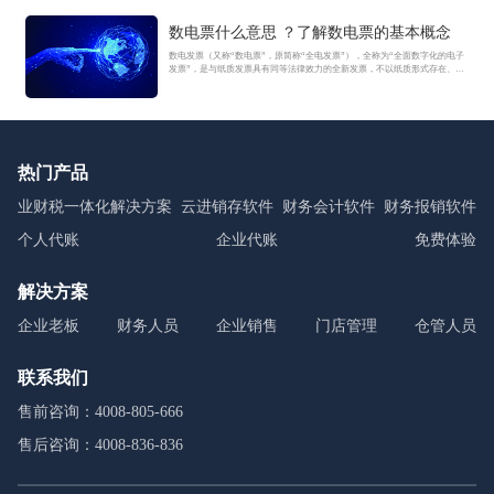
数电票什么意思 ？了解数电票的基本概念
数电发票（又称“数电票”，原简称“全电发票”），全称为“全面数字化的电子
发票”，是与纸质发票具有同等法律效力的全新发票，不以纸质形式存在、不
用介质支撑、无须申请领用、发票验旧及申请增版增量。纸质发票的票面信
息全面数字化，将多个票种集成归并为电子发票单一票种，数电发票实行全
国统一赋码、自动流转交付。
热门产品
业财税一体化解决方案
云进销存软件
财务会计软件
财务报销软件
个人代账
企业代账
免费体验
解决方案
企业老板
财务人员
企业销售
门店管理
仓管人员
联系我们
售前咨询：4008-805-666
售后咨询：4008-836-836