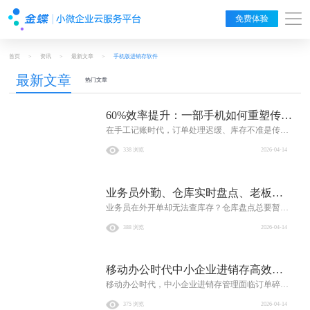
免费体验
首页
>
资讯
>
最新文章
>
手机版进销存软件
最新文章
热门文章
60%效率提升：一部手机如何重塑传统
在手工记账时代，订单处理迟缓、库存不准是传统
商贸企业订单管理
商贸企业的增长桎梏。如今，一部手机即可实现移
338 浏览
2026-04-14
动开单、库存实时同步与业财一体化，将订单处理
效率提升60%。这不仅是工具升级，更是中小商贸
企业突破管理瓶颈，迈向精细化运营的关键一步。
业务员外勤、仓库实时盘点、老板移
点击了解移动进销存如何重塑你的生意模式。
业务员在外开单却无法查库存？仓库盘点总要暂停
动查账：手机进销存破解三大移动场
业务？老板出差就成经营盲区？手机进销存系统直
景痛点
388 浏览
2026-04-14
击三大移动场景痛点！业务员可离线开单、实时查
价，仓库扫码盘点同步更新数据，管理者移动端随
时查看经营报表与应收预警。数据实时同步，流程
移动办公时代中小企业进销存高效管
无缝衔接，助力企业打破空间限制，实现降本增
效，决胜移动办公时代。
移动办公时代，中小企业进销存管理面临订单碎片
理指南：手机端系统三大选型标准
化、人员高频流动等挑战。选型手机端系统需聚焦
375 浏览
2026-04-14
三大核心：全流程移动化协同，确保多终端数据实