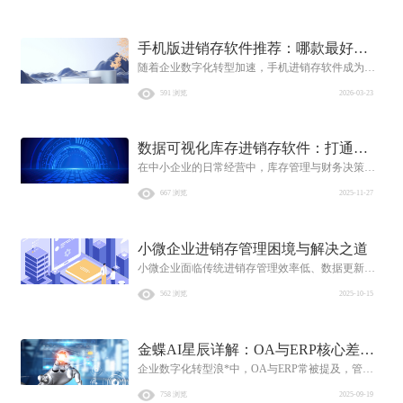
时同步；业务数据智能驱动，借助AI实现智能补货
与风险预警；以及强大的生态集成扩展性，无缝对
手机版进销存软件推荐：哪款最好
接电商平台与硬件设备。这三大标准是助力企业降
本增效、决胜移动时代的关键。
随着企业数字化转型加速，手机进销存软件成为中
用？如何选择更适合你的？
小微企业提升运营效率、实现业财一体化管理的关
591 浏览
2026-03-23
键工具。面对多样产品，需结合行业特性与业务需
求进行选择。本文从核心痛点、典型场景及主流产
品对比入手，为企业提供选型参考，助你精准匹配
数据可视化库存进销存软件：打通财
高效管理工具，推动业务协同与智能决策。
在中小企业的日常经营中，库存管理与财务决策往
务决策链路，金蝶云助力企业降本增
往存在“数据断层”——采购、销售、库存数据分散
效
667 浏览
2025-11-27
在不同环节，依赖手工整理不仅耗时，还容易出现
账实不符、成本核算不准的问题，最终导致财务决
策靠“经验”而非“数据”。而数据可视化库存进销存
小微企业进销存管理困境与解决之道
软件的出现，恰好能破解这一痛点，它将分散的业
务数据整合为直观的可视化报表，让财务人员快速
小微企业面临传统进销存管理效率低、数据更新滞
掌握库存动态、成本构成与利润情况，进而做出精
后及系统兼容性等挑战。金蝶AI星辰提供高效解决
562 浏览
2025-10-15
准决策。作为亚太地区企业管理软件龙头，金蝶云
方案，支持Excel导入与多端同步，助力企业优化运
旗下的相关产品更是将这一能力落地到实际场景
营。
中，为企业数字化转型提供有力支撑。
金蝶AI星辰详解：OA与ERP核心差异
企业数字化转型浪*中，OA与ERP常被提及，管理
及选型指南
者对两者定位功能困惑，有人认为选一个就行，有
758 浏览
2025-09-19
人犹豫先上哪个，实则两者有本质区别，分别聚焦