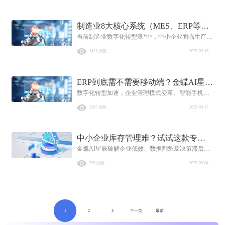
企业运营不同层面。
制造业8大核心系统（MES、ERP等）
当前制造业数字化转型浪*中，中小企业面临生产效
思维导图详解与问题解决方案
率提升、成本控制、市场响应加速等挑战，构建覆
1421 浏览
2025-09-18
盖企业全价值链的数字化管理体系是关键，制造业8
大核心系统（ERP、MES、WMS、OMS、CRM、
SCM、SRM、PLM）为其支柱。
ERP到底需不需要移动端？金蝶AI星辰
数字化转型加速，企业管理模式变革。智能手机普
给出移动化答案
及率突破90%、移动互联网流量占比超75%，办公
1207 浏览
2025-09-17
走向移动化，ERP是否需移动端渐成中小企业管理
者关注焦点。
中小企业库存管理难？试试这款专业
金蝶AI星辰破解企业低效、数据割裂及决策滞后难
的物品统计与仓储管理软件
题，智能自动化提升86%工作效率，多端协同与实
520 浏览
2025-09-04
时分析支持高效决策，助力32万企业实现数字化升
级。
1
2
3
下一页
最后