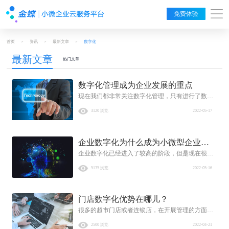
免费体验
首页
>
资讯
>
最新文章
>
数字化
最新文章
热门文章
数字化管理成为企业发展的重点
现在我们都非常关注数字化管理，只有进行了数字
化的管理，我们才能够真正的提高效率，在生产方
3120 浏览
2022-05-17
面销售方面管理方面都能够有效的提升，但是在数
字化进程发展当中，软件系统的优点就很明显，而
且必要性也很明显，选择一款优质的软件来帮助企
企业数字化为什么成为小微型企业的
业做数字化的提升非常重要。
企业数字化已经进入了较高的阶段，但是现在很多
关注点？
小微型企业对于这个话题是高度关注的，为什么小
5135 浏览
2022-05-16
微型企业高度关注呢，因为有很大一部分的小微型
企业，还不曾进入到数字化的发展当中，这是因为
本身的实力所导致
门店数字化优势在哪儿？
很多的超市门店或者连锁店，在开展管理的方面通
常都会放弃传统的管理方式反而会采用门店数字化
2500 浏览
2022-04-21
的管理方式进行。采用这种新型的管理方式，也是