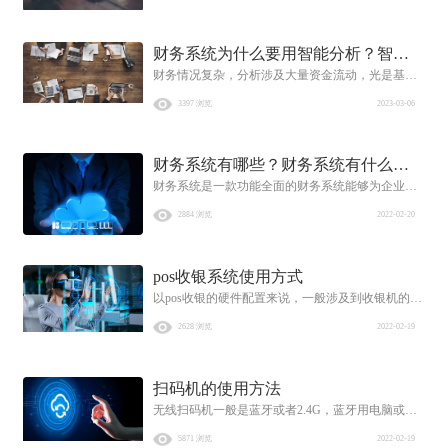
能分析财务系统？ 采用智能分析软件后，用户只需
简单地点击就可以根据用户的分析角度、分析思维
财务系统为什么要用智能分析？智能
需求去展
财务情况复杂，分析涉及大量资金流动，光是基础
分析做的比较不错的财务软件推荐一
的财务分析如往来分析、库龄分析、成本/费用分
下？
3397 浏览
2023-03-06
析、资金预测等，就算财务人员忙到头秃，也不过
是停留在固定样式的报表上，报表多，却没多大用
处。 财务系统为什么要用智能分析？ 智能财务分析
财务系统有哪些？财务系统有什么
解决方案
财务系统是一款功能全面的财务系统能够为企业提
用？
供数字化的财务服务，帮助企业建立智能化的财务
2884 浏览
2022-02-20
云平台，使得企业能够自动的控制数据平衡关系，
保证企业内部数据的完整一致性。
pos收银系统使用方式
以pos收银的硬件配置来说，一般涉及到收银机的适
应系统、性能、内存空间、设备尺寸、屏的性能、
2628 浏览
2022-02-19
如果有配置刷脸支付模块、摄像头的配置等等，内
存空间大、操作应用性能平稳，采用电容触控屏、
操作灵敏简洁。
扫码机的使用方法
无线扫码机一般是蓝牙或者2.4G，蓝牙用电脑或手
机或平板电脑打开蓝牙设置，选择搜索，选择配
5871 浏览
2022-02-19
对，即可就连接成功，直接使用。