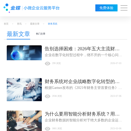
免费体验
首页
>
资讯
>
最新文章
>
财务系统
最新文章
热门文章
告别选择困难：2026年五大主流财务
企业在数字化转型过程中，绕不开的一个核心问题
系统排行榜及选型建议
就是：财务系统有哪些？过去依赖手工记账、人工
299 浏览
2026-07-03
报税的模式，不仅消耗大量人力时间，更易因数据
录入误差触发税务风险。在金税四期全面落地、"以
数治税"监管体系日益完善的背景下，业务与财务数
财务系统对企业战略数字化转型的影
据割裂、对账困难、决策依据滞后等问题成为众多
企业的共性挑战。面对市场上琳琅满目的财务软
根据Gartner发布的《2021年财务主管首要任务》调
响是怎样的？
件，企业到底该如何选择？财务系统有哪些真正适
查报告显示，82%的首席财务官表示，应用先进的
2936 浏览
2023-07-06
合自己的？本文基于IDC、Gartner等权威机构市场
数据分析技术是至关重要的，因为89%的决策信息
数据、产品技术能力及行业口碑，梳理了2026年五
来自于财务数据。然而，超过30%的管理者对报表
大主流财务系统，助力企业精准匹配需求。
的精细程度感到不满意。
为什么要用智能分析财务系统？用智
企业财务数据的智能分析对于绝大多数的企业运营
能分析财务有什么好处吗？
来讲是非常重要的，因为数据分析是非常直观的，
3681 浏览
2023-03-06
能够展示企业运行情况的有效方式。 为什么要用智