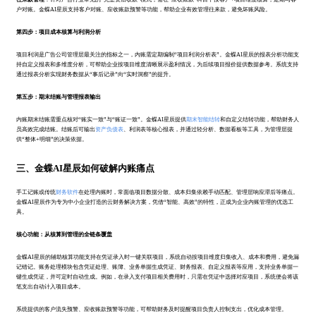
户对账。金蝶AI星辰支持客户对账、应收账款预警等功能，帮助企业有效管理往来款，避免坏账风险。
第四步：项目成本核算与利润分析
项目利润是广告公司管理层最关注的指标之一，内账需定期编制“项目利润分析表”。金蝶AI星辰的报表分析功能支
持自定义报表和多维度分析，可帮助企业按项目维度清晰展示盈利情况，为后续项目报价提供数据参考。系统支持
通过报表分析实现财务数据从“事后记录”向“实时洞察”的提升。
第五步：期末结账与管理报表输出
内账期末结账需重点核对“账实一致”与“账证一致”。金蝶AI星辰提供
期末智能结转
和自定义结转功能，帮助财务人
员高效完成结账。结账后可输出
资产负债表
、利润表等核心报表，并通过轻分析、数据看板等工具，为管理层提
供“整体+明细”的决策依据。
三、金蝶AI星辰如何破解内账痛点
手工记账或传统
财务软件
在处理内账时，常面临项目数据分散、成本归集依赖手动匹配、管理层响应滞后等痛点。
金蝶AI星辰作为专为中小企业打造的云财务解决方案，凭借“智能、高效”的特性，正成为企业内账管理的优选工
具。
核心功能：从核算到管理的全链条覆盖
金蝶AI星辰的辅助核算功能支持在凭证录入时一键关联项目，系统自动按项目维度归集收入、成本和费用，避免漏
记错记。账务处理模块包含凭证处理、账簿、业务单据生成凭证、财务报表、自定义报表等应用，支持业务单据一
键生成凭证，并可定时自动生成。例如，在录入支付项目相关费用时，只需在凭证中选择对应项目，系统便会将该
笔支出自动计入项目成本。
系统提供的客户流失预警、应收账款预警等功能，可帮助财务及时提醒项目负责人控制支出，优化成本管理。