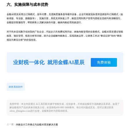
六、实施保障与成本优势
金蝶AI星辰采用云订阅模式，按年付费，无需购置服务器等硬件设备，企业可根据实际需求选择按年订阅模式（如
标准版、专业版、旗舰版等）。实施方面，系统支持快速上手，账套启用到用户管理与授权全流程均有清晰指引。
金蝶提供客服指导，帮助财务人员解决操作问题，确保内账处理高效进行。
对于尚未尝试数字化转型的广告企业，不妨从15天免费试用开始，体验内账管理的全新模式。金蝶AI星辰通过智能
核算、项目管理、报表分析等功能，助力企业破解内账痛点，实现高效运营，让财务工作从“事后记录”转向“事前
规划与事后分析”的价值创造。
业财税一体化
就用金蝶AI星辰
免费体验
财务系统软件
免责申明：本文内容通过 AI工具匹配关键字智能生成，仅供参考，不构成金蝶官方选购建议及承诺。如需了
解金蝶相关产品的具体功能及介绍，欢迎致电400-880-5666垂询。有任何问题或意见，您可以通过联系
olivia_@kingdee.com进行反馈，金蝶将及时与您取得联系。
上一篇：
内账会计工作痛点与金蝶AI星辰解决方案