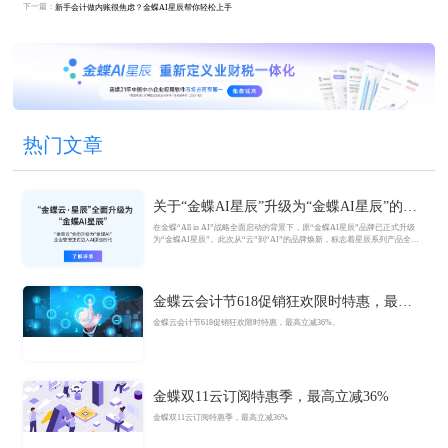
下一篇：
新手会计做内账很焦虑？金蝶AI星辰帮你轻松上手
热门文章
关于“金蝶AI星辰”升级为“金蝶AI星辰”的官
方公告
在金蝶“All in AI”战略全面启动的背景下，原“金蝶AI星辰”品牌已正式升级
为“金蝶AI星辰”。此次从“云”到“AI”的品牌焕新，标志着星辰系列产品全面
迈入AI驱动的新阶段，旨在以AI技术重构小微企业数智化解决方案，为企业
管理注入新动能。
金蝶云会计节618促销狂欢限时特惠，最高
立减36%
金蝶云会计节618促销狂欢限时特惠，最高立减36%。
金蝶双11云订阅特惠季，最高立减36%
金蝶双11云订阅特惠季，最高立减36%