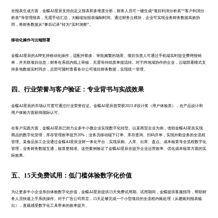
在报表生成方面，金蝶AI星辰支持自定义报表和多维度分析，财务人员可一键生成“项目利润分析表”“客户利润分
析表”等管理报表，无需手动汇总，大幅缩短报表编制时间。通过财务云模块，企业可实现业务财务数据高效协
同，将财务数据从“事后记录”转为“实时洞察”。
移动化操作与云端部署
金蝶AI星辰的APP支持移动化操作，适配外勤多、审批频繁的场景。项目负责人可通过手机端实时提交费用报销
单，并关联项目信息；财务在系统内线上审核，无需等待纸质单据流转。对于跨地域协作的企业，云端部署模式支
持多地数据实时同步，总部可随时查看各分公司项目财务数据，实现统一管理。
四、行业荣誉与客户验证：专业背书与实战效果
金蝶AI星辰的市场认可度可通过行业荣誉佐证。金蝶AI星辰曾荣获2023 iF设计奖（用户体验类），在产品设计和
用户体验方面获得国际认可。
在客户实践方面，金蝶AI星辰已助力众多中小微企业实现数字化转型。以某商贸企业为例，借助金蝶AI星辰实现
商品的数字化管理，库存管理效率提升20%；业务员移动端下订单、库存查询、扫码开单，实现外勤业务的全流程
管理。某食品加工企业通过金蝶AI星辰业财一体化平台，实现采购、入库、出库、盘点、成本核算等全流程数字化
管理，业务财务数据互通，核算更精准。这些案例验证了金蝶AI星辰在提升企业运营效率、优化成本核算方面的实
际效果。
五、15天免费试用：低门槛体验数字化价值
为让更多中小企业亲自体验数字化价值，金蝶AI星辰提供15天免费试用期。试用期间，金蝶提供客服指导，帮助财
务人员快速上手系统操作。对于广告公司而言，15天足够完成一个小型项目的全流程内账处理（从建账到报表输
出），直观感受数字化工具带来的效率提升。