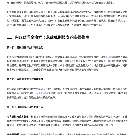
在“项目制核算”的底层逻辑、收入与成本的动态匹配难题，以及费用类型的复杂性与精细化管理需求。
广告公司的业务多以项目为单元展开，每个项目从提案到结项都涉及独立的收入、成本和费用。内账需清晰反映每
个项目的毛利、净利，避免不同项目数据混淆。收入确认往往与服务进度挂钩，而成本发生则可能跨期，若核算未
能精准匹配，易导致利润虚高或虚低。此外，广告行业费用除常规办公费、差旅费外，还涉及大量项目专属支出，
需按项目维度归集并区分直接成本与间接费用，若核算粗放，可能导致项目利润计算失真。
二、内账处理全流程：从建账到报表的实操指南
第一步：建账设置与会计科目适配
广告行业内账的建账需以“项目管理”为核心，在常规会计科目基础上增设辅助核算维度。金蝶
AI星辰
的账务处理模
块支持科目多维核算，最多可设置12个辅助核算维度。建议在“主营业务收入”下设置二级科目，同时启用“项目”辅
助核算项，确保每笔收入可精准对应到具体项目；成本端则设置“主营业务成本”，细分直接成本和间接成本，同样
绑定“项目”辅助核算，并单独设置“预收账款”和“预付账款”科目用于核算项目预付款项。
第二步：原始凭证管理与审核规范
原始凭证是内账数据准确性的基础，广告行业需重点关注项目合同、成本支出凭证和内部审批单据。所有凭证需标
注项目名称，确保可追溯。
金蝶AI星辰
支持通过自定义报表和业务凭证模板，将业务单据一键生成凭证，实现业财
数据高效协同，提升凭证处理的准确性和效率。
第三步：日常账务处理的关键节点
收入确认与成本归集
：根据项目合同约定的付款进度或服务完成度确认收入，同时结转该阶段已发生的成本。直接
成本需在发生时直接计入对应项目，间接成本则需定期分摊。金蝶AI星辰的财务云模块可辅助实现业务单据自动生
成凭证，支持定时自动生成，并内置标准凭证模板，帮助财务人员高效处理收入确认与成本归集工作。
往来款管理
：针对广告行业常见的“先垫资后收款”模式，需在“应收账款”科目下按客户+项目维度核算，定期与客