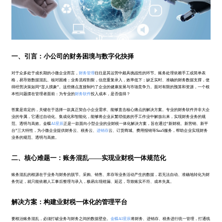
一、引言：小公司的财务困境与数字化抉择
对于众多处于成长期的小微企业而言，
财务管理
往往是其运营中颇具挑战性的环节。账务处理依赖手工或简单表
格，易导致数据混乱、核对困难；业务流程割裂，信息重复录入，效率低下；缺乏实时、准确的财务数据支撑，使
得经营决策如同“盲人摸象”。这些痛点直接制约了企业的健康发展与市场竞争力。面对有限的预算和资源，一个根
本性问题摆在管理者面前：为专业的
财务软件
投入成本，是否值得？
答案是肯定的，关键在于选择一款真正契合小企业需求、能够直击核心痛点的解决方案。专业的财务软件并非大企
业的专属，它通过自动化、集成化和智能化，能够将企业从繁琐低效的手工作业中解放出来，实现财务业务的规
范、透明与高效。金蝶
AI星辰
正是一款面向小型企业的业财税一体化解决方案，旨在通过“新财税、新营销、新平
台”三大特性，为小微企业提供财务云、税务云、
进销存
云、订货商城、费用报销等SaaS服务，帮助企业实现财务
业务的规范、透明与高效。
二、核心难题一：账务混乱——实现业财税一体规范化
账务混乱的根源在于业务与财务的脱节。采购、销售、库存等业务活动产生的数据，若无法自动、准确地转化为财
务凭证，就只能依赖人工事后整理与录入，极易出现错漏、延迟，导致账实不符、成本失真。
解决方案：构建业财税一体化的管理平台
要根治账务混乱，必须打破业务与财务之间的数据壁垒。
金蝶AI星辰
将财务、进销存、税务进行统一管理，打通线