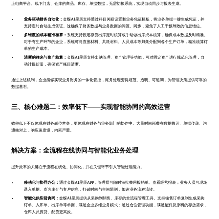
上电商平台、线下门店、仓库的商品、库存、单据数据，无需切换系统，实现自动同步与报表生成。
业务驱动财务自动化：
金蝶AI星辰支持通过科目关联设置和业务凭证模板，将业务单据一键生成凭证，并
支持定时自动生成凭证。这确保了财务数据与业务数据的同源、同步，避免了人工干预导致的信息错位。
多维度的成本精准核算：
系统支持设定存货出库定时核算或手动做出库成本核算，确保成本数据及时精准。
对于有生产环节的企业，系统可将直接材料、共耗材料、人员成本等归集分配到各个生产订单，精准核算订
单的生产成本。
清晰的往来与资产核算：
金蝶AI星辰支持出纳管理、资产管理等功能，可对固定资产进行规范化管理，自
动计提折旧，确保资产账目清晰。
通过上述机制，企业能够实现业务财务的一体化管控，账务处理变得规范、透明、可追溯，为管理决策提供可靠的
数据基石。
三、核心难题二：效率低下——实现智能协同的高效运营
效率低下不仅体现在财务岗位本身，更体现在财务与业务部门的协作中。大量时间耗费在数据搬运、单据传递、沟
通核对上，响应速度慢，内耗严重。
解决方案：全流程在线协同与智能化业务处理
提升效率的关键在于流程在线化、协同化，并在关键环节引入智能处理能力。
移动化与协同办公：
通过金蝶AI星辰APP，管理层可随时审批费用报销单、查看经营报表；业务人员可现场
录入单据、查询库存与客户信息，打破时间与空间限制，加速业务流程流转。
智能化供应链协同：
金蝶AI星辰提供从采购到销售、库存的全流程管理工具。支持销售订单复制生成采购
订单、入库单、出库单等单据，满足企业多维业务模式；通过仓位管理功能，满足配件及原料的存放需求，
仓库人员拣货、配货更高效。