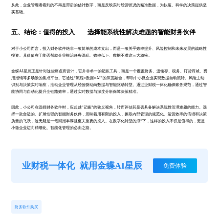
从此，企业管理者看到的不再是滞后的估计数字，而是反映实时经营状况的精准数据，为快速、科学的决策提供坚
实基础。
五、结论：值得的投入——选择能系统性解决难题的智能财务伙伴
对于小公司而言，投入财务软件绝非一项简单的成本支出，而是一项关乎效率提升、风险控制和未来发展的战略性
投资。其价值在于能否帮助企业根治账务混乱、效率低下、数据不准这三大顽疾。
金蝶AI星辰正是针对这些痛点而设计，它并非单一的记账工具，而是一个覆盖财务、进销存、税务、订货商城、费
用报销等多场景的集成平台。它通过“流程×数据×AI”的深度融合，帮助中小微企业实现数据自动流转、风险主动
识别与决策实时响应，推动企业管理从经验驱动向数据与智能驱动转型。通过业财税一体化确保账务规范，通过智
能协同与自动化提升全链路效率，通过实时数据与深度分析保障决策精准。
因此，小公司在选择财务软件时，应超越“记账”的狭义视角，转而评估其是否具备解决系统性管理难题的能力。选
择一款合适的、扩展性强的智能财务伙伴，意味着用有限的投入，换取内部管理的规范化、运营效率的倍增和决策
质量的飞跃，这无疑是一笔回报丰厚且至关重要的投入。在数字化转型的浪*下，这样的投入不仅是值得的，更是
小微企业迈向精细化、智能化管理的必由之路。
业财税一体化
就用金蝶AI星辰
免费体验
财务软件购买