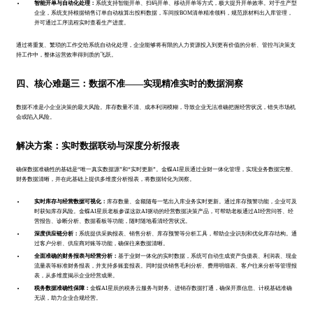
智能开单与自动化处理：
系统支持智能开单、扫码开单、移动开单等方式，极大提升开单效率。对于生产型
企业，系统支持根据销售订单自动核算出投料数据，车间按BOM清单精准领料，规范原材料出入库管理，
并可通过工序流程实时查看生产进度。
通过将重复、繁琐的工作交给系统自动化处理，企业能够将有限的人力资源投入到更有价值的分析、管控与决策支
持工作中，整体运营效率得到质的飞跃。
四、核心难题三：数据不准——实现精准实时的数据洞察
数据不准是小企业决策的最大风险。库存数量不清、成本利润模糊，导致企业无法准确把握经营状况，错失市场机
会或陷入风险。
解决方案：实时数据联动与深度分析报表
确保数据准确性的基础是“唯一真实数据源”和“实时更新”。金蝶AI星辰通过业财一体化管理，实现业务数据完整、
财务数据清晰，并在此基础上提供多维度分析报表，将数据转化为洞察。
实时库存与经营数据可视化：
库存数量、金额随每一笔出入库业务实时更新。通过库存预警功能，企业可及
时获知库存风险。金蝶AI星辰老板参谋这款AI驱动的经营数据决策产品，可帮助老板通过AI经营问答、经
营报告、诊断分析、数据看板等功能，随时随地看清经营状况。
深度供应链分析：
系统提供采购报表、销售分析、库存预警等分析工具，帮助企业识别和优化库存结构。通
过客户分析、供应商对账等功能，确保往来数据清晰。
全面准确的财务报表与经营分析：
基于业财一体化的实时数据，系统可自动生成资产负债表、利润表、现金
流量表等标准财务报表，并支持多账套报表。同时提供销售毛利分析、费用明细表、客户往来分析等管理报
表，从多维度揭示企业经营成果。
税务数据准确性保障：
金蝶AI星辰的税务云服务与财务、进销存数据打通，确保开票信息、计税基础准确
无误，助力企业合规经营。