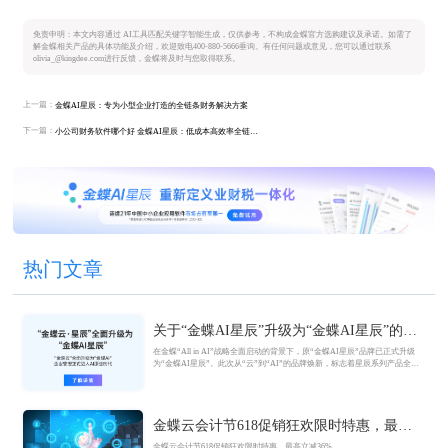
免责申明：本文内容通过 AI工具匹配关键字智能生成，仅供参考，不构成金蝶官方选购建议及承诺。如需了
解金蝶相关产品的具体功能及介绍，欢迎致电400-880-5666垂询。有任何问题或意见，您可以通过联系
olivia_@kingdee.com进行反馈，金蝶将及时与您取得联系。
上一篇：
金蝶AI星辰：专为小型企业打造的全链条财务解决方案
下一篇：
小公司财务软件哪个好 金蝶AI星辰：低成本高效率全链条方案
热门文章
关于“金蝶AI星辰”升级为“金蝶AI星辰”的官
方公告
在金蝶“All in AI”战略全面启动的背景下，原“金蝶AI星辰”品牌已正式升级
为“金蝶AI星辰”。此次从“云”到“AI”的品牌焕新，标志着星辰系列产品全面
迈入AI驱动的新阶段，旨在以AI技术重构小微企业数智化解决方案，为企业
管理注入新动能。
金蝶云会计节618促销狂欢限时特惠，最高
立减36%
金蝶云会计节618促销狂欢限时特惠，最高立减36%。