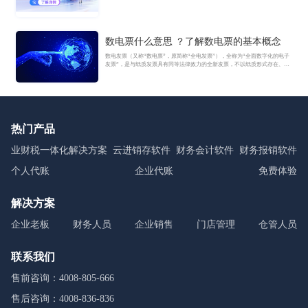
数电票什么意思 ？了解数电票的基本概念
数电发票（又称“数电票”，原简称“全电发票”），全称为“全面数字化的电子
发票”，是与纸质发票具有同等法律效力的全新发票，不以纸质形式存在、不
用介质支撑、无须申请领用、发票验旧及申请增版增量。纸质发票的票面信
息全面数字化，将多个票种集成归并为电子发票单一票种，数电发票实行全
国统一赋码、自动流转交付。
热门产品
业财税一体化解决方案
云进销存软件
财务会计软件
财务报销软件
个人代账
企业代账
免费体验
解决方案
企业老板
财务人员
企业销售
门店管理
仓管人员
联系我们
售前咨询：4008-805-666
售后咨询：4008-836-836