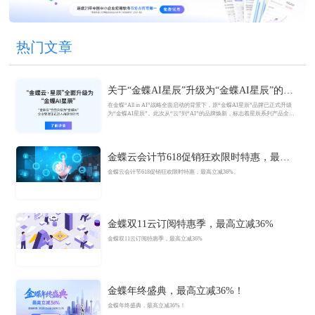
热门文章
关于“金蝶AI星辰”升级为“金蝶AI星辰”的官
方公告
在金蝶“All in AI”战略全面启动的背景下，原“金蝶AI星辰”品牌已正式升级
为“金蝶AI星辰”。此次从“云”到“AI”的品牌焕新，标志着星辰系列产品全面
迈入AI驱动的新阶段，旨在以AI技术重构小微企业数智化解决方案，为企业
管理注入新动能。
金蝶云会计节618促销狂欢限时特惠，最高
立减36%
金蝶云会计节618促销狂欢限时特惠，最高立减36%。
金蝶双11云订阅特惠季，最高立减36%
金蝶双11云订阅特惠季，最高立减36%
金蝶年终盛典，最高立减36%！
金蝶年终盛典，最高立减36%！