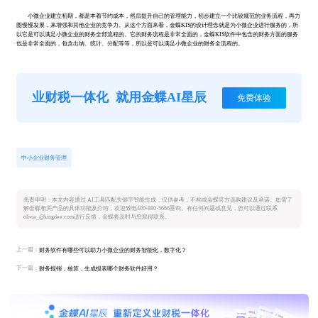
小微企业建立初期，都是本着节约成本，然后提升自己的管理能力，初步建立一个比较规范的业务流程，再力
图慢慢发展，来增强和其他企业的竞争力。从这个方面来看，金蝶KIS的设计理念就是为小微企业进行服务的，所
以它是可以满足小微企业的财务全部流程的。它的财务流程是非常全面的，金蝶KIS软件中包含的财务方面的服务
也是非常全面的，包含出纳、统计、分配等等，所以是可以满足小微企业的财务全流程的。
业财税一体化
就用金蝶AI星辰
免费体验
中小企业财务管理
免责申明：本文内容通过 AI工具匹配关键字智能生成，仅供参考，不构成金蝶官方选购建议及承诺。如需了
解金蝶相关产品的具体功能及介绍，欢迎致电400-880-5666垂询。有任何问题或意见，您可以通过联系
olivia_@kingdee.com进行反馈，金蝶将及时与您取得联系。
上一篇：
财务软件有哪些可以助力小微企业的财务智能化，数字化？
下一篇：
财务报销，核算，生成报表哪个财务软件好用？