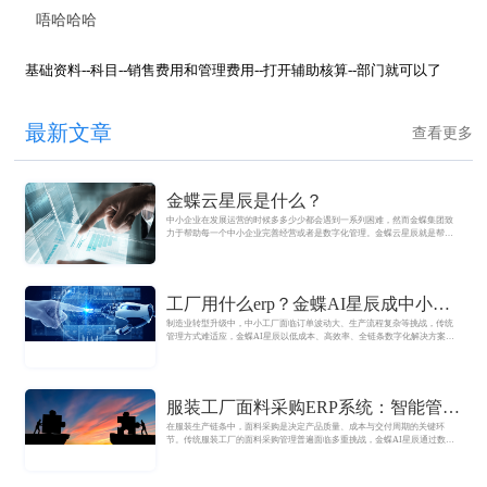
唔哈哈哈
基础资料--科目--销售费用和管理费用--打开辅助核算--部门就可以了
最新文章
查看更多
金蝶云星辰是什么？
中小企业在发展运营的时候多多少少都会遇到一系列困难，然而金蝶集团致
力于帮助每一个中小企业完善经营或者是数字化管理。金蝶云星辰就是帮助
小型企业成长的数字化平台，通过新的财税，新的营销以及新的平台等三大
特性，帮助企业在短时间内全方面发展，从而解决企业遇到的各种问题。
工厂用什么erp？金蝶AI星辰成中小工
制造业转型升级中，中小工厂面临订单波动大、生产流程复杂等挑战，传统
厂首选
管理方式难适应，金蝶AI星辰以低成本、高效率、全链条数字化解决方案成
破解管理难题的首选。
服装工厂面料采购ERP系统：智能管理
在服装生产链条中，面料采购是决定产品质量、成本与交付周期的关键环
解决方案，精准优化供应链效率
节。传统服装工厂的面料采购管理普遍面临多重挑战，金蝶AI星辰通过数字
化手段实现采购全流程智能化管理。