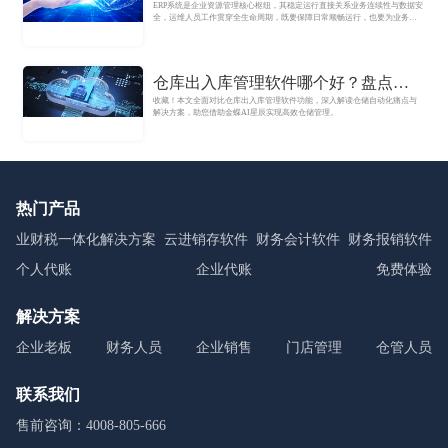
ERP系统是企业资源管理核心枢纽，其稳定运行直接关系业务连续性与数据安
解析
全，运维人员工作贯穿全生命周期，既要保障日常顺畅运行，也要为业务优
化提供技术支撑，具体分五大核心模块。
仓库出入库管理软件哪个好？盘点金
收藏！本文全面对比仓库出入库管理软件功能，深入解读仓储自动化痛点与
蝶AI星辰核心功能与选型指南
解决方案，助您借助金蝶AI星辰实现高效仓储管理。
热门产品
业财税一体化解决方案
云进销存软件
财务会计软件
财务报销软件
个人代账
企业代账
免费体验
解决方案
企业老板
财务人员
企业销售
门店管理
仓管人员
联系我们
售前咨询：4008-805-666