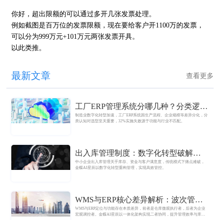
你好，超出限额的可以通过多开几张发票处理。
例如截图是百万位的发票限额，现在要给客户开1100万的发票，
可以分为999万元+101万元两张发票开具。
以此类推。
最新文章
查看更多
工厂ERP管理系统分哪几种？分类逻辑
制造业数字化转型加速，工厂ERP系统因生产流程、企业规模等差异分化，分
与类型解析
类认知对选型至关重要，32%实施失败源于功能与行业不匹配。
出入库管理制度：数字化转型破解传
中小企业出入库管理关乎库存、资金与客户满意度，传统模式下痛点难破，
统管理痛点
金蝶AI星辰以数字化转型重构管理，实现高效管控。
WMS与ERP核心差异解析：波次管理
WMS与ERP定位与功能存在本质差异，前者是仓库微观执行者，后者为企业
在仓储优化中的实战策略
宏观调控者。金蝶AI星辰以一体化架构实现二者协同，提升管理效率与库存