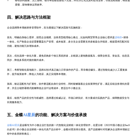
移动协同困难，员工报销、领导审批都需要线下完成，外出办公无法及时处理业务，导致流程拖沓，响应速
度慢，影响整体运营效率。
四、解决思路与方法框架
企业选择降本增效财务管理软件，应当遵循以下解决思路与实施框架：
首先，明确自身核心需求，按照企业规模、业务类型梳理核心痛点，比如纯商贸零售企业核心需求是
进销存
+财务
一体化，生产制造企业还需要覆盖生产管理、成本核算，多分支企业需要支持多账套合并报表，根据需求匹配对应
功能，避免功能冗余增加成本。
其次，优先选择一体化方案，避免采购多个独立系统拼凑，从根源上避免数据孤岛，保障业务流、资金流、信息流
同步，降低多系统对接的额外成本。
第三，考察智能化落地能力，选择AI技术真正融入日常操作的产品，而非概念噱头，通过智能化减少人工重复操
作，提升核算效率，降低人为错误，真正实现降本增效。
第四，验证适配性与扩展性，软件要适配自身行业特性，同时能够随着企业发展弹性扩容，满足后续业务增长的需
求，并且云端部署模式能够降低企业IT运维成本，更适合中小微企业。
最后，核查产品的安全性与权威性，选择通过权威认证、市场口碑良好、有大量成功实践的产品，保障数据安全与
长期服务能力。
五、金蝶
AI星辰
的功能、解决方案与价值承接
金蝶AI星辰
是金蝶专为中小微企业打造的新一代智能化业财税一体化管理软件，在爱分析《2022中国小微企业SaaS
白皮书》的小微企业业财税一体化代表产品分析中，金蝶AI星辰得分最高。该产品能够针对性解决企业降本增效过
程中的各类财务痛点：