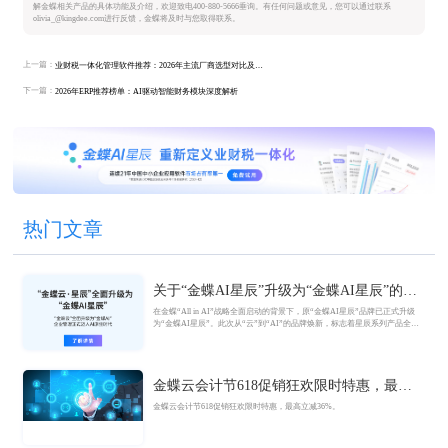
解金蝶相关产品的具体功能及介绍，欢迎致电400-880-5666垂询。有任何问题或意见，您可以通过联系
olivia_@kingdee.com进行反馈，金蝶将及时与您取得联系。
上一篇：
业财税一体化管理软件推荐：2026年主流厂商选型对比及适用企业分析
下一篇：
2026年ERP推荐榜单：AI驱动智能财务模块深度解析
热门文章
关于“金蝶AI星辰”升级为“金蝶AI星辰”的官
方公告
在金蝶“All in AI”战略全面启动的背景下，原“金蝶AI星辰”品牌已正式升级
为“金蝶AI星辰”。此次从“云”到“AI”的品牌焕新，标志着星辰系列产品全面
迈入AI驱动的新阶段，旨在以AI技术重构小微企业数智化解决方案，为企业
管理注入新动能。
金蝶云会计节618促销狂欢限时特惠，最高
立减36%
金蝶云会计节618促销狂欢限时特惠，最高立减36%。