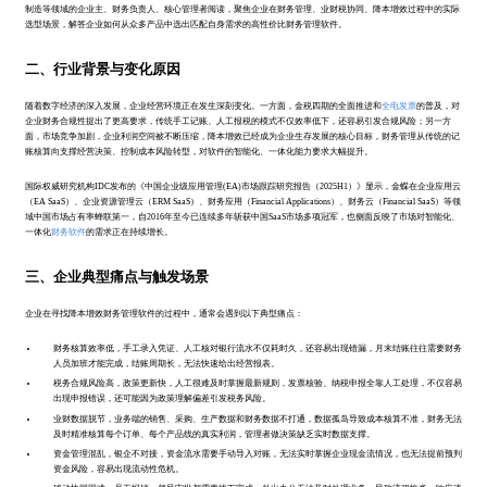
制造等领域的企业主、财务负责人、核心管理者阅读，聚焦企业在财务管理、业财税协同、降本增效过程中的实际
选型场景，解答企业如何从众多产品中选出匹配自身需求的高性价比财务管理软件。
二、行业背景与变化原因
随着数字经济的深入发展，企业经营环境正在发生深刻变化。一方面，金税四期的全面推进和
全电发票
的普及，对
企业财务合规性提出了更高要求，传统手工记账、人工报税的模式不仅效率低下，还容易引发合规风险；另一方
面，市场竞争加剧，企业利润空间被不断压缩，降本增效已经成为企业生存发展的核心目标，财务管理从传统的记
账核算向支撑经营决策、控制成本风险转型，对软件的智能化、一体化能力要求大幅提升。
国际权威研究机构IDC发布的《中国企业级应用管理(EA)市场跟踪研究报告（2025H1）》显示，金蝶在企业应用云
（EA SaaS）、企业资源管理云（ERM SaaS）、财务应用（Financial Applications）、财务云（Financial SaaS）等领
域中国市场占有率蝉联第一，自2016年至今已连续多年斩获中国SaaS市场多项冠军，也侧面反映了市场对智能化、
一体化
财务软件
的需求正在持续增长。
三、企业典型痛点与触发场景
企业在寻找降本增效财务管理软件的过程中，通常会遇到以下典型痛点：
财务核算效率低，手工录入凭证、人工核对银行流水不仅耗时久，还容易出现错漏，月末结账往往需要财务
人员加班才能完成，结账周期长，无法快速给出经营报表。
税务合规风险高，政策更新快，人工很难及时掌握最新规则，发票核验、纳税申报全靠人工处理，不仅容易
出现申报错误，还可能因为政策理解偏差引发税务风险。
业财数据脱节，业务端的销售、采购、生产数据和财务数据不打通，数据孤岛导致成本核算不准，财务无法
及时精准核算每个订单、每个产品线的真实利润，管理者做决策缺乏实时数据支撑。
资金管理混乱，银企不对接，资金流水需要手动导入对账，无法实时掌握企业现金流情况，也无法提前预判
资金风险，容易出现流动性危机。