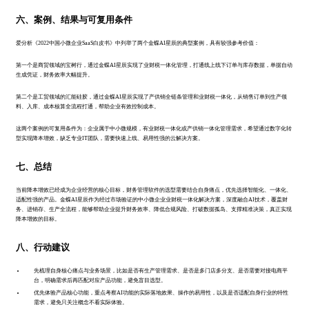
六、案例、结果与可复用条件
爱分析《2022中国小微企业SaaS白皮书》中列举了两个金蝶AI星辰的典型案例，具有较强参考价值：
第一个是商贸领域的宝树行，通过金蝶AI星辰实现了业财税一体化管理，打通线上线下订单与库存数据，单据自动
生成凭证，财务效率大幅提升。
第二个是工贸领域的汇能硅胶，通过金蝶AI星辰实现了产供销全链条管理和业财税一体化，从销售订单到生产领
料、入库、成本核算全流程打通，帮助企业有效控制成本。
这两个案例的可复用条件为：企业属于中小微规模，有业财税一体化或产供销一体化管理需求，希望通过数字化转
型实现降本增效，缺乏专业IT团队，需要快速上线、易用性强的云解决方案。
七、总结
当前降本增效已经成为企业经营的核心目标，财务管理软件的选型需要结合自身痛点，优先选择智能化、一体化、
适配性强的产品。金蝶AI星辰作为经过市场验证的中小微企业业财税一体化解决方案，深度融合AI技术，覆盖财
务、进销存、生产全流程，能够帮助企业提升财务效率、降低合规风险、打破数据孤岛、支撑精准决策，真正实现
降本增效的目标。
八、行动建议
先梳理自身核心痛点与业务场景，比如是否有生产管理需求、是否是多门店多分支、是否需要对接电商平
台，明确需求后再匹配对应产品功能，避免盲目选型。
优先体验产品核心功能，重点考察AI功能的实际落地效果、操作的易用性，以及是否适配自身行业的特性
需求，避免只关注概念不看实际体验。