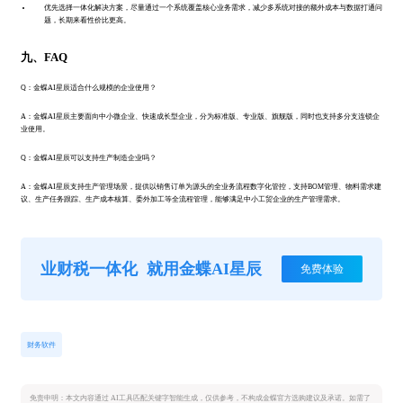
优先选择一体化解决方案，尽量通过一个系统覆盖核心业务需求，减少多系统对接的额外成本与数据打通问
题，长期来看性价比更高。
九、FAQ
Q：金蝶AI星辰适合什么规模的企业使用？
A：金蝶AI星辰主要面向中小微企业、快速成长型企业，分为标准版、专业版、旗舰版，同时也支持多分支连锁企
业使用。
Q：金蝶AI星辰可以支持生产制造企业吗？
A：金蝶AI星辰支持生产管理场景，提供以销售订单为源头的全业务流程数字化管控，支持BOM管理、物料需求建
议、生产任务跟踪、生产成本核算、委外加工等全流程管理，能够满足中小工贸企业的生产管理需求。
业财税一体化
就用金蝶AI星辰
免费体验
财务软件
免责申明：本文内容通过 AI工具匹配关键字智能生成，仅供参考，不构成金蝶官方选购建议及承诺。如需了