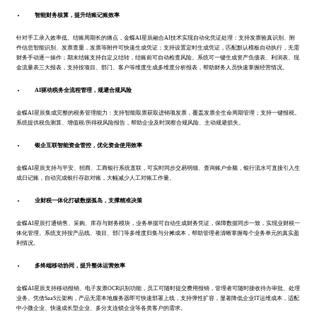
智能财务核算，提升结账记账效率
针对手工录入效率低、结账周期长的痛点，金蝶AI星辰融合AI技术实现自动化凭证处理：支持发票验真识别、附
件信息智能识别、发票查重，发票等附件可快速生成凭证；支持设置定时生成凭证，匹配默认模板自动执行，无需
财务手动逐一操作；期末结账支持自定义结转，结账前可自动检查风险。系统可一键生成资产负债表、利润表、现
金流量表三大报表，支持按项目、部门、客户等维度生成多维度分析报表，帮助财务人员快速掌握经营情况。
AI驱动税务全流程管理，规避合规风险
金蝶AI星辰集成完整的税务管理能力：支持智能取票获取进销项发票，覆盖发票全生命周期管理；支持一键报税。
系统提供税负测算、增值税/所得税风险报告，帮助企业及时洞察合规风险、主动规避损失。
银企互联智能资金管控，优化资金使用效率
金蝶AI星辰支持与平安、招商、工商银行系统直联，可实时同步交易明细、查询账户余额，银行流水可直接引入生
成日记账，自动完成银行存款对账，大幅减少人工对账工作量。
业财税一体化打破数据孤岛，支撑精准决策
金蝶AI星辰打通销售、采购、库存与财务模块，业务单据可自动生成财务凭证，保障数据同步一致，实现业财税一
体化管理。系统支持按产品线、项目、部门等多维度归集与分摊成本，帮助管理者清晰掌握每个业务单元的真实盈
利情况。
多终端移动协同，提升整体运营效率
金蝶AI星辰支持移动报销、电子发票OCR识别功能，员工可随时提交费用报销，管理者可随时接收待办审批、处理
业务。凭借SaaS云架构，产品无需本地服务器即可快速部署上线，支持弹性扩容，显著降低企业IT运维成本，适配
中小微企业、快速成长型企业、多分支连锁企业等各类客户的需求。