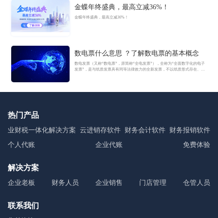
金蝶年终盛典，最高立减36%！
金蝶年终盛典，最高立减36%！
数电票什么意思 ？了解数电票的基本概念
数电发票（又称“数电票”，原简称“全电发票”），全称为“全面数字化的电子
发票”，是与纸质发票具有同等法律效力的全新发票，不以纸质形式存在、不
用介质支撑、无须申请领用、发票验旧及申请增版增量。纸质发票的票面信
息全面数字化，将多个票种集成归并为电子发票单一票种，数电发票实行全
国统一赋码、自动流转交付。
热门产品
业财税一体化解决方案
云进销存软件
财务会计软件
财务报销软件
个人代账
企业代账
免费体验
解决方案
企业老板
财务人员
企业销售
门店管理
仓管人员
联系我们