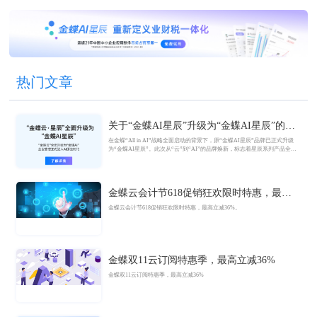
热门文章
关于“金蝶AI星辰”升级为“金蝶AI星辰”的官
方公告
在金蝶“All in AI”战略全面启动的背景下，原“金蝶AI星辰”品牌已正式升级
为“金蝶AI星辰”。此次从“云”到“AI”的品牌焕新，标志着星辰系列产品全面
迈入AI驱动的新阶段，旨在以AI技术重构小微企业数智化解决方案，为企业
管理注入新动能。
金蝶云会计节618促销狂欢限时特惠，最高
立减36%
金蝶云会计节618促销狂欢限时特惠，最高立减36%。
金蝶双11云订阅特惠季，最高立减36%
金蝶双11云订阅特惠季，最高立减36%