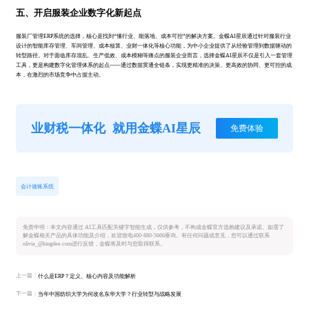
五、开启服装企业数字化新起点
服装厂管理ERP系统的选择，核心是找到“懂行业、能落地、成本可控”的解决方案。金蝶AI星辰通过针对服装行业
设计的智能库存管理、车间管理、成本核算、业财一体化等核心功能，为中小企业提供了从经验管理到数据驱动的
转型路径。对于面临库存混乱、生产低效、成本模糊等痛点的服装企业而言，选择金蝶AI星辰不仅是引入一套管理
工具，更是构建数字化管理体系的起点——通过数据贯通全链条，实现更精准的决策、更高效的协同、更可控的成
本，在激烈的市场竞争中占据主动。
业财税一体化
就用金蝶AI星辰
免费体验
会计做账系统
免责申明：本文内容通过 AI工具匹配关键字智能生成，仅供参考，不构成金蝶官方选购建议及承诺。如需了
解金蝶相关产品的具体功能及介绍，欢迎致电400-880-5666垂询。有任何问题或意见，您可以通过联系
olivia_@kingdee.com进行反馈，金蝶将及时与您取得联系。
上一篇：
什么是ERP？定义、核心内容及功能解析
下一篇：
当年中国纺织大学为何改名东华大学？行业转型与战略发展