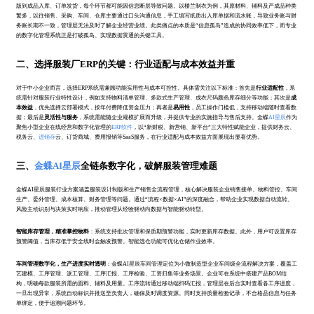
版到成品入库、订单发货，每个环节都可能因信息断层导致问题。以楼兰制衣为例，其原材料、辅料及产成品种类
繁多，以往销售、采购、车间、仓库主要通过口头沟通信息，手工填写纸质出入库单据和流水账，导致业务账与财
务账长期不一致，管理层无法及时了解企业经营业绩。此类痛点的本质是“信息孤岛”造成的协同效率低下，而专业
的数字化管理系统正是打破孤岛、实现数据贯通的关键工具。
二、选择服装厂ERP的关键：行业适配与成本效益并重
对于中小企业而言，选择ERP系统需兼顾功能实用性与成本可控性。具体需关注以下标准：首先是
行业适配性
，系
统需针对服装行业特性设计，例如支持物料清单管理、多款式生产管理、成衣尺码颜色库存细分等功能；其次是
成
本效益
，优先选择云部署模式，按年付费降低资金压力；再者是
易用性
，员工操作门槛低，支持移动端随时查看数
据；最后是
灵活性与服务
，系统需能随企业规模扩展而升级，并提供专业的实施指导与售后支持。金蝶
AI星辰
作为
聚焦小型企业在线经营和数字化管理的
ERP软件
，以“新财税、新营销、新平台”三大特性赋能企业，提供财务云、
税务云、
进销存
云、订货商城、费用报销等SaaS服务，在行业适配与成本效益方面展现出显著优势。
三、
金蝶AI星辰
全链条数字化，破解服装管理难题
金蝶AI星辰服装行业方案涵盖服装设计制版和生产销售全流程管理，核心解决服装企业销售接单、物料管控、车间
生产、委外管理、成本核算、财务管理等问题。通过“流程×数据×AI”的深度融合，帮助企业实现数据自动流转、
风险主动识别与决策实时响应，推动管理从经验驱动向数据与智能驱动转型。
智能库存管理，精准掌控物料
：系统支持批次管理和保质期预警功能，实时更新库存数据。此外，用户可设置库存
预警阈值，当库存低于安全线时会触发预警。智能选仓功能可优化仓储作业效率。
车间管理数字化，生产进度实时透明
：金蝶AI星辰车间管理定位为小微制造型企业车间级全流程解决方案，覆盖工
艺建模、工序管理、派工管理、工序汇报、工序检验、工资归集等业务场景。企业可在系统中搭建产品BOM结
构，明确每款服装所需的面料、辅料及用量。工序流转通过移动端扫码汇报，管理层在后台实时查看各工序进度，
一旦出现异常，系统自动标识并推送至负责人，确保及时调度资源。同时支持质量检验记录，不合格品信息与任务
单绑定，便于追溯问题环节。