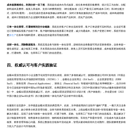
成本核算精准化，利润分析一目了然
：系统提供成本向导式核算，按任务单维度归集费用、统计完工与在制，分配
材料成本及费用，核算入库成本。支持15种费用类型、3种分配标准（完工产量/完工材料成本/工时）和2种分配方
式（按车间/通用），自动完成存货成本核算确认材料成本，实时计算每款服装的生产成本与利润。成本构成明细
表、成本计算报告助力企业随时掌握成本趋势，精准分析产品利润，优化产品结构。
订单一体化管理，打通销售到交付全链路
：系统支持客户订单全流程管理，客户订单进度可实时同步。企业还可通
过订货商城实现客户自助下单，客户随时随地在线查看订单进度，减少沟通成本。当客户变更订单时，系统可联动
更
新生产
任务单与物料需求，避免信息传递滞后导致的浪费。
业财一体化，消除数据孤岛
：系统实现业务与财务一体化管理，进销存的业务数据可同步至财务模块，业务单据一
键生成凭证，减少核算工作量。月末系统自动出具财务报表，财务人员可实时查看业务数据，成本核算更加精准高
效，打通销售、采购、仓库和工厂等部门的信息壁垒。
四、权威认可与客户实践验证
金蝶AI星辰凭借在中小企业数字化转型中的突出表现，获得了多项权威认可。据国际数据公司IDC发布的《中国企
业级应用管理(EA)市场跟踪研究报告（2025H1）》，金蝶在企业应用云（EA SaaS）、企业资源管理云（ERM
SaaS）、财务应用（Financial Applications）、财务云（Financial SaaS）等领域中国市场占有率蝉联第一，自2016年
至今已连续多年斩获中国SaaS市场多项冠军。在弗若斯特沙利文发布的《2025中国AI驱动下的SaaS服务创新研究报
告》中，金蝶AI星辰再获权威认可。此外，金蝶AI星辰还荣获2023 iF设计奖（用户体验类），并在爱分析《2022
中国小微企业SaaS白皮书》的小微业财税一体化代表产品分析中得分最高。
在服装行业实践中，乐华德是金蝶AI星辰的典型用户。此前，乐华德使用的行业软件“偏科”严重，一般只关注业务
和流程管理，缺少财务分析及管理功能，业务与财务系统相互分离。上线金蝶AI星辰业财+轻智造服装专版一体化
解决方案后，实现了业务与财务一体化管理，打通了销售、采购、仓库和工厂等多个部门的信息孤岛，重点解决了
设计制版资料管理、销售接单全流程管控、物料精准采购和领料控制、车间生产和委外管理、计划成本与真实成本
核算、财务管理等核心问题。系统让数据在全链条中流动起来，管理从被动响应转向主动预判，团队能够将更多精
力投入产品设计与市场拓展。