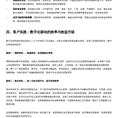
智能税务管理
：支持智能取票、发票认证、税负测算等功能，可覆盖全国36个税区的纳税申报工作。税务申
报与核对流程大幅简化，帮助企业有效应对税务合规要求。
高效资金管理
：支持银企互联，已对接平安、招商、浦发、民生、广发、交通、中国银行、兴业、微众等多
家主流银行。可自动同步银行流水，实现高效的银行对账，帮助企业清晰掌握资金动态，优化资金管理。
信用与账期风险预警
：系统支持信用管理、应收账款预警、账龄分析等功能，帮助企业提前识别资金回笼风
险，做到风险主动识别与防范。
四、客户实践：数字化驱动的效率与效益升级
数字化转型的价值在实际
客户案例
中得到了充分验证。许多企业通过部署金蝶AI星辰，实现了管理的系统化、数字
化和效率的提升。
案例一：博联智电——数据驱动，实现精细化管理
博联智电在数字化转型前，依赖人员经验和Excel表格进行管理，这种方式已无法支撑其快速发展。在考察了市场
上的ERP软件后，博联智电最终选择金蝶AI星辰。系统上线后，公司的钱、货、账各方面的数据都更加清晰和明
确，整个工厂更加系统化、数字化，工作效率大幅提高。管理层表示，金蝶AI星辰强大的数据统计系统，各项报表
清晰明确，为他们提供了准确的数据支撑，更便于对企业进行统筹管理。
案例二：海令科技——统一业务在线平台，提升协同效率
海令科技作为一家技术创新型企业，为了提升内部协同和办公效率，选择将钉钉与金蝶AI星辰集成，打造统一的业
务在线平台。通过在钉钉平台上接入金蝶AI星辰，海令科技实现了组织人员的全面连接、移动订单管理、流程审批
与客户管理。全员可以在手机上处理与ERP数据相关的业务，实现了业务流程的数字化和组织的协同化。财务人员
也反馈，系统数据处理能力强大，业务数据能自动生成财务数据，方便财务快速汇总出报表，解决了之前数据汇总
慢的问题。
这些案例表明，金蝶AI星辰不仅是一款记账工具，更是帮助企业打通业务与财务、提升整体运营效率、支撑管理层
科学决策的数字化经营平台。