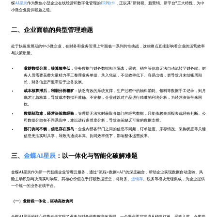
蝶
AI星辰
作为聚焦小型企业在线经营和数字化管理的
ERP软件
，正以其“新财税、新营销、新平台”三大特性，为中
小微企业提供破题之道。
二、企业面临的典型管理难题
处于快速发展期的中小微企业，在财务和业务管理上常面临一系列共性挑战，这些痛点直接影响着企业的运营效率
与决策质量。
业财数据分离，核算效率低
：业务数据与财务数据相互隔离，采购、销售等信息无法自动流转至财务端。财
务人员需要花费大量精力手工整理业务单据、录入凭证，不仅效率低下、容易出错，更导致月末结账周期
长，财务信息严重滞后于业务发展。
成本核算滞后，利润分析粗犷
：缺乏有效的系统支撑，生产过程中的物料消耗、领料等数据手工记录，到月
底才汇总核算，导致成本数据不准确、不完整，企业难以对产品进行精准的利润分析，为经营决策带来困
扰。
数据获取难，经营决策靠经验
：管理层无法实时获取各部门的经营数据，只能依赖事后报表或经验判断。公
司数据分散在不同系统中，难以进行多维度分析，导致决策缺乏可靠的数据支撑。
部门协同不畅，信息存在孤岛
：企业内部各部门之间的信息不同频，订单进度、库存情况、采购状态等关键
信息无法实时共享，导致沟通成本高、协同效率低下，影响整体运营效率。
三、
金蝶AI星辰
：以一体化与智能化破解难题
金蝶AI星辰作为新一代智能企业管理云服务，通过“流程×数据×AI”的深度融合，帮助企业实现数据自动流转、风
险主动识别与决策实时响应。其核心价值在于打破数据壁垒，将财务、
进销存
、税务等模块无缝集成，为企业提供
一个统一的业务在线平台。
（一）业财税一体化，驱动高效协同
金蝶AI星辰的核心优势在于实现了业务与财务的数据高效协同。一个平台即可完成从销售订单、采购入库、仓库管