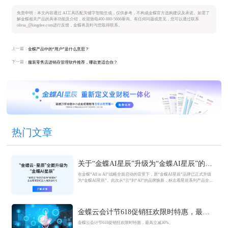
免责申明：本文内容通过 AI工具匹配关键字智能生成，仅供参考，不构成金蝶官方选购建议及承诺。如需了
解金蝶相关产品的具体功能及介绍，欢迎致电400-880-5666垂询。有任何问题或意见，您可以通过联系
olivia_@kingdee.com进行反馈，金蝶将及时与您取得联系。
上一篇：
金蝶产品中的“用户”是什么意思？
下一篇：
服装零售店进销存管理软件推荐，哪款更适合你？
热门文章
关于“金蝶AI星辰”升级为“金蝶AI星辰”的官
方公告
在金蝶“All in AI”战略全面启动的背景下，原“金蝶AI星辰”品牌已正式升级
为“金蝶AI星辰”。此次从“云”到“AI”的品牌焕新，标志着星辰系列产品全面
迈入AI驱动的新阶段，旨在以AI技术重构小微企业数智化解决方案，为企业
管理注入新动能。
金蝶云会计节618促销狂欢限时特惠，最高
立减36%
金蝶云会计节618促销狂欢限时特惠，最高立减36%。