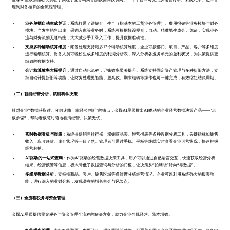
理到财务核算的全流程管理。
业务单据自动生成凭证
：系统打通了进销存、生产（指基本的工贸业务管理）、费用报销等业务模块与财务
模块。当发生销售出库、采购入库等业务时，系统可根据预设规则，自动、精准地生成会计凭证，实现业务
流与财务流的无缝衔接，大大减少手工录入工作，提升数据准确性。
支持多种辅助核算维度
：账务处理支持最多12个辅助核算维度，企业可按部门、项目、产品、客户等多维度
进行精细核算。财务人员可轻松生成多维度的利润分析表，深入分析各业务单元的盈利状况，为决策提供更
细致的数据支持。
会计核算效率大幅提升
：通过自动化流程，记账效率显著提升。系统支持固定资产管理与多种折旧方法，支
持自动计提折旧等功能，让财务处理更智能、更高效。期末结转等操作也可一键完成，有效缩短结账周期。
（二）智能经营分析，赋能科学决策
针对企业“数据获取难、分散迷路、靠经验判断”的痛点，金蝶AI星辰推出AI驱动的企业经营数据决策产品——“老
板参谋”，帮助老板随时随地看清经营、决策无忧。
实时数据看板与报表
：系统提供销售排行榜、滞销商品表、经营报表等多种数据分析工具，关键指标如销售
收入、应收账款、库存状况等一目了然。管理者可通过手机、平板等终端实时查看企业运营状况，快速把握
经营脉搏。
AI驱动的一站式查询
：作为AI驱动的经营数据决策工具，用户可以通过自然语言交互，快速获取经营分析
结果、经营预警等信息，极大降低了数据查询与分析的门槛，让决策从“拍脑袋”转向“靠数据”。
多维度数据分析
：支持按商品、客户、销售区域等多维度分析经营情况。企业可以利用系统强大的报表功
能，进行深入的业财分析，发现潜在的增长机会与风险点。
（三）全流程税务与资金管理
金蝶AI星辰提供贯穿税务与资金管理全流程的解决方案，助力企业合规经营、降本增效。