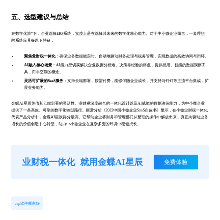
五、选型建议与总结
在数字化浪*下，企业选择ERP系统，实质上是在选择其未来的数字化核心能力。对于中小微企业而言，一套理想
的系统应具备以下特征：
聚焦业财税一体化
：确保业务数据能实时、自动地驱动财务处理与税务管理，实现数据的高效协同与闭环。
AI融入核心场景
：AI能力应切实解决企业数据分析难、决策靠经验的痛点，提供易用、智能的数据洞察工
具，而非空洞的概念。
灵活可扩展的SaaS服务
：支持云端部署，按需付费，能够伴随企业成长，并支持与钉钉等主流平台集成，扩
展业务能力。
金蝶AI星辰凭借其云端部署的灵活性、业财税深度融合的一体化设计以及AI赋能的数据决策能力，为中小微企业
提供了一条高效、可靠的数字化转型路径。据爱分析《2022中国小微企业SaaS白皮书》显示，在小微业财税一体化
代表产品分析中，金蝶AI星辰得分最高。它帮助企业将财务和管理部门从繁琐的操作中解放出来，真正向驱动业务
增长的价值创造中心转型，助力中小微企业在复杂多变的环境中稳健成长。
业财税一体化
就用金蝶AI星辰
免费体验
erp软件哪家好