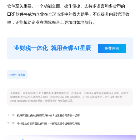
软件至关重要。一个功能全面、操作便捷、支持多语言和多货币的
ERP
软件将成为企业在全球市场中的得力助手，不仅提升内部管理效
率，还能帮助企业在国际舞台上更加自如地航行。
业财税一体化
就用金蝶AI星辰
免费体验
erp软件哪家好
免责申明：本文内容通过 AI工具匹配关键字智能生成，仅供参考，不构成金蝶官方选购建议及承诺。如需了
解金蝶相关产品的具体功能及介绍，欢迎致电400-880-5666垂询。有任何问题或意见，您可以通过联系
olivia_@kingdee.com进行反馈，金蝶将及时与您取得联系。
上一篇：
找寻商贸批发的进销存软件神器？这里有你需要的一切答案！
下一篇：
寻找适合你的商贸批发利器：一探究竟哪个进销存软件能让你事半功倍？