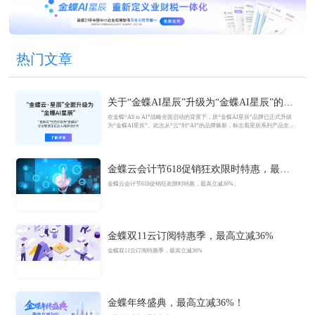
热门文章
关于“金蝶AI星辰”升级为“金蝶AI星辰”的官
方公告
在金蝶“All in AI”战略全面启动的背景下，原“金蝶AI星辰”品牌已正式升级
为“金蝶AI星辰”。此次从“云”到“AI”的品牌焕新，标志着星辰系列产品全面
迈入AI驱动的新阶段，旨在以AI技术重构小微企业数智化解决方案，为企业
管理注入新动能。
金蝶云会计节618促销狂欢限时特惠，最高
立减36%
金蝶云会计节618促销狂欢限时特惠，最高立减36%。
金蝶双11云订阅特惠季，最高立减36%
金蝶双11云订阅特惠季，最高立减36%
金蝶年终盛典，最高立减36%！