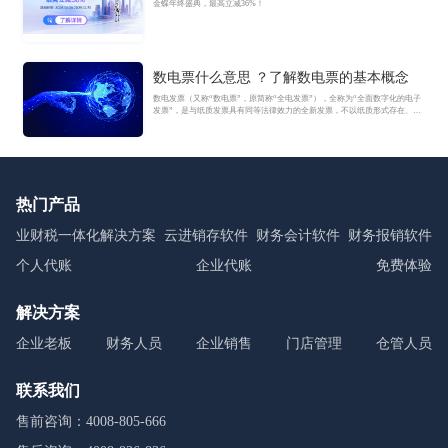
金蝶年终盛典，最高立减36%！
数电票什么意思 ？了解数电票的基本概念
数电发票（又称“数电票”，原简称“全电发票”），全称为“全面数字化的电子
发票”，是与纸质发票具有同等法律效力的全新发票，不以纸质形式存在、不
用介质支撑、无须申请领用、发票验旧及申请增版增量。纸质发票的票面信
息全面数字化，将多个票种集成归并为电子发票单一票种，数电发票实行全
国统一赋码、自动流转交付。
热门产品
业财税一体化解决方案
云进销存软件
财务会计软件
财务报销软件
个人代账
企业代账
免费体验
解决方案
企业老板
财务人员
企业销售
门店管理
仓管人员
联系我们
售前咨询：4008-805-666