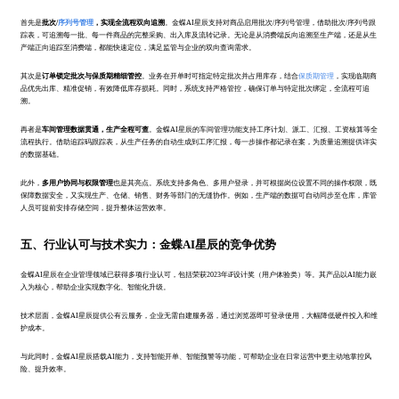
首先是
批次/
序列号管理
，实现全流程双向追溯
。金蝶AI星辰支持对商品启用批次/序列号管理，借助批次/序列号跟
踪表，可追溯每一批、每一件商品的完整采购、出入库及流转记录。无论是从消费端反向追溯至生产端，还是从生
产端正向追踪至消费端，都能快速定位，满足监管与企业的双向查询需求。
其次是
订单锁定批次与保质期精细管控
。业务在开单时可指定特定批次并占用库存，结合
保质期管理
，实现临期商
品优先出库、精准促销，有效降低库存损耗。同时，系统支持严格管控，确保订单与特定批次绑定，全流程可追
溯。
再者是
车间管理数据贯通，生产全程可查
。金蝶AI星辰的车间管理功能支持工序计划、派工、汇报、工资核算等全
流程执行。借助追踪码跟踪表，从生产任务的自动生成到工序汇报，每一步操作都记录在案，为质量追溯提供详实
的数据基础。
此外，
多用户协同与权限管理
也是其亮点。系统支持多角色、多用户登录，并可根据岗位设置不同的操作权限，既
保障数据安全，又实现生产、仓储、销售、财务等部门的无缝协作。例如，生产端的数据可自动同步至仓库，库管
人员可提前安排存储空间，提升整体运营效率。
五、行业认可与技术实力：金蝶AI星辰的竞争优势
金蝶AI星辰在企业管理领域已获得多项行业认可，包括荣获2023年iF设计奖（用户体验类）等。其产品以AI能力嵌
入为核心，帮助企业实现数字化、智能化升级。
技术层面，金蝶AI星辰提供公有云服务，企业无需自建服务器，通过浏览器即可登录使用，大幅降低硬件投入和维
护成本。
与此同时，金蝶AI星辰搭载AI能力，支持智能开单、智能预警等功能，可帮助企业在日常运营中更主动地掌控风
险、提升效率。