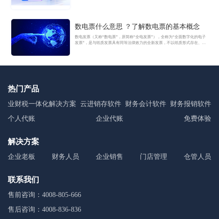
数电票什么意思 ？了解数电票的基本概念
数电发票（又称“数电票”，原简称“全电发票”），全称为“全面数字化的电子
发票”，是与纸质发票具有同等法律效力的全新发票，不以纸质形式存在、不
用介质支撑、无须申请领用、发票验旧及申请增版增量。纸质发票的票面信
息全面数字化，将多个票种集成归并为电子发票单一票种，数电发票实行全
国统一赋码、自动流转交付。
热门产品
业财税一体化解决方案
云进销存软件
财务会计软件
财务报销软件
个人代账
企业代账
免费体验
解决方案
企业老板
财务人员
企业销售
门店管理
仓管人员
联系我们
售前咨询：4008-805-666
售后咨询：4008-836-836