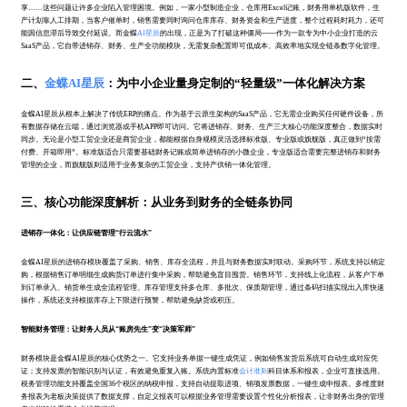
享……这些问题让许多企业陷入管理困境。例如，一家小型制造企业，仓库用Excel记账，财务用单机版软件，生
产计划靠人工排期，当客户催单时，销售需要同时询问仓库库存、财务资金和生产进度，整个过程耗时耗力，还可
能因信息滞后导致交付延误。而金蝶
AI星辰
的出现，正是为了打破这种僵局——作为一款专为中小企业打造的云
SaaS产品，它自带进销存、财务、生产全功能模块，无需复杂配置即可低成本、高效率地实现全链条数字化管理。
二、
金蝶AI星辰
：为中小企业量身定制的“轻量级”一体化解决方案
金蝶AI星辰从根本上解决了传统ERP的痛点。作为基于云原生架构的SaaS产品，它无需企业购买任何硬件设备，所
有数据存储在云端，通过浏览器或手机APP即可访问。它将进销存、财务、生产三大核心功能深度整合，数据实时
同步。无论是小型工贸企业还是商贸企业，都能根据自身规模灵活选择标准版、专业版或旗舰版，真正做到“按需
付费、开箱即用”。标准版适合只需要基础财务记账或简单进销存的小微企业，专业版适合需要完整进销存和财务
管理的企业，而旗舰版则适用于业务复杂的工贸企业，支持产供销一体化管理。
三、核心功能深度解析：从业务到财务的全链条协同
进销存一体化：让供应链管理“行云流水”
金蝶AI星辰的进销存模块覆盖了采购、销售、库存全流程，并且与财务数据实时联动。采购环节，系统支持以销定
购，根据销售订单明细生成购货订单进行集中采购，帮助避免盲目囤货。销售环节，支持线上化流程，从客户下单
到订单录入、销货单生成全流程管理。库存管理支持多仓库、多批次、保质期管理，通过条码扫描实现出入库快速
操作，系统还支持根据库存上下限进行预警，帮助避免缺货或积压。
智能财务管理：让财务人员从“账房先生”变“决策军师”
财务模块是金蝶AI星辰的核心优势之一。它支持业务单据一键生成凭证，例如销售发货后系统可自动生成对应凭
证；支持发票的智能识别与认证，有效避免重复入账。系统内置标准
会计准则
科目体系和报表，企业可直接选用。
税务管理功能支持覆盖全国36个税区的纳税申报，支持自动提取进项、销项发票数据，一键生成申报表。多维度财
务报表为老板决策提供了数据支撑，自定义报表可以根据业务管理需要设置个性化分析报表，让非财务出身的管理