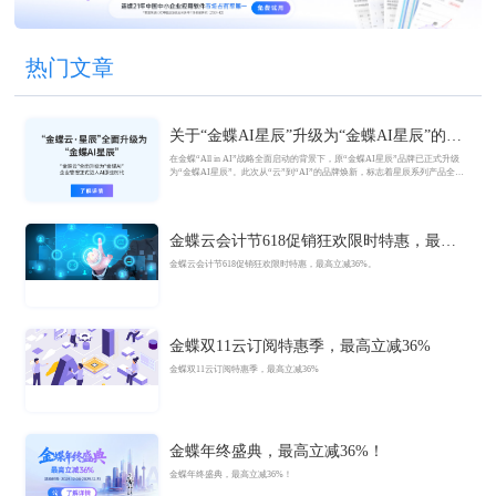
热门文章
关于“金蝶AI星辰”升级为“金蝶AI星辰”的官
方公告
在金蝶“All in AI”战略全面启动的背景下，原“金蝶AI星辰”品牌已正式升级
为“金蝶AI星辰”。此次从“云”到“AI”的品牌焕新，标志着星辰系列产品全面
迈入AI驱动的新阶段，旨在以AI技术重构小微企业数智化解决方案，为企业
管理注入新动能。
金蝶云会计节618促销狂欢限时特惠，最高
立减36%
金蝶云会计节618促销狂欢限时特惠，最高立减36%。
金蝶双11云订阅特惠季，最高立减36%
金蝶双11云订阅特惠季，最高立减36%
金蝶年终盛典，最高立减36%！
金蝶年终盛典，最高立减36%！