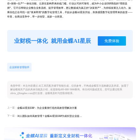
存+财务+生产”一体化功能、云原生架构带来的低门槛、行业认可的可靠性，成为中小企业ERP系统的“理想选
择”。它不仅帮助企业整合业务流程、提升管理效率，更让数据成为真正的“决策资产”，为持续发展注入动力。如
果你也正在寻找一款“拿来即用”的数字化管理工具，不妨从金蝶AI星辰开始，亲身感受数字化管理带来的改变——
毕竟，在商业竞争中，早一步转型，就多一分胜算。
业财税一体化
就用金蝶AI星辰
免费体验
企业财务管理软件
免责申明：本文内容通过 AI工具匹配关键字智能生成，仅供参考，不构成金蝶官方选购建议及承诺。如需了
解金蝶相关产品的具体功能及介绍，欢迎致电400-880-5666垂询。有任何问题或意见，您可以通过联系
olivia_@kingdee.com进行反馈，金蝶将及时与您取得联系。
上一篇：
金蝶AI星辰ERP：为企业量身打造的高效管理解决方案
下一篇：
30人团队如何高效管理？金蝶AI星辰ERP为成长型企业提供专业解决方案