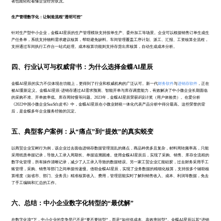
者也能轻松看懂企业经营状况。
生产管理数字化：让制造流程“透明可控”
针对生产型中小企业，金蝶AI星辰的生产管理模块支持按单生产、委外加工等场景。企业可以根据销售订单生成生
产任务单，系统支持物料需求建议核算，帮助避免缺料。车间管理覆盖工序计划、派工、汇报、工资核算全流程，
支持通过车间执行工作台一站式处理。成本核算功能则支持存货出库核算，自动生成成本分析。
四、行业认可与权威背书：为什么选择金蝶AI星辰
金蝶AI星辰的实力不仅体现在功能上，更得到了行业和权威机构的广泛认可。新一代
财务软件
与
进销存软件
，正在
被AI重新定义。金蝶AI星辰·进销存通过AI需求预测、智能开单与库存调度能力，有效解决了中小微企业长期面临
的采购不准、开单效率低、库存周转慢等问题。2023年，金蝶AI星辰荣获iF设计奖（用户体验类）。在爱分析
《2022中国小微企业SaaS白皮书》中，金蝶AI星辰在小微业财税一体化代表产品分析中得分最高。这些荣誉的背
后，是金蝶多年企业服务经验的沉淀。
五、典型客户案例：从“痛点”到“提效”的真实蜕变
以商贸企业宝树行为例，该企业过去面临进销存数据管理混乱的痛点，商品种类多且复杂，材料周转频率高，只能
采用纸质单据记录，导致人工录入周期长、单据追溯困难。使用金蝶AI星辰后，实现了采购、销售、库存全流程的
数字化管理，所有操作清晰记录，减少了人工录入导致的数据错误。另一家工贸企业汇能硅胶，过去财务采用手工
账管理，采购、销售等部门之间单据传递慢。借助金蝶AI星辰，实现了业务数据的精细化核算，支持按多个辅助核
算维度（如省市、部门、业务员）精准核算收入、费用，管理层能实时了解到销售收入、成本、利润等数据，免去
了手工编辑和汇总的工作。
六、总结：中小企业数字化转型的“最优解”
在数字化浪*下，中小企业的竞争早已不是“要不要转型”，而是“如何低成本、高效率转型”。金蝶AI星辰以其“进销