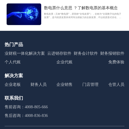
数电票什么意思 ？了解数电票的基本概念
数电发票（又称“数电票”，原简称“全电发票”），全称为“全面数字化的电子
发票”，是与纸质发票具有同等法律效力的全新发票，不以纸质形式存在、不
用介质支撑、无须申请领用、发票验旧及申请增版增量。纸质发票的票面信
息全面数字化，将多个票种集成归并为电子发票单一票种，数电发票实行全
国统一赋码、自动流转交付。
热门产品
业财税一体化解决方案
云进销存软件
财务会计软件
财务报销软件
个人代账
企业代账
免费体验
解决方案
企业老板
财务人员
企业销售
门店管理
仓管人员
联系我们
售前咨询：4008-805-666
售后咨询：4008-836-836