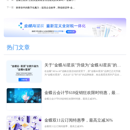
金蝶云星辰-云星辰是财税管理智能化的未来吗？-金蝶小微企业云服务平台
下一篇：
财务软件的数字化魔力：提高企业效率，降低错误率-金蝶小微企业云服务平台
热门文章
关于“金蝶AI星辰”升级为“金蝶AI星辰”的官
方公告
在金蝶“All in AI”战略全面启动的背景下，原“金蝶AI星辰”品牌已正式升级
为“金蝶AI星辰”。此次从“云”到“AI”的品牌焕新，标志着星辰系列产品全面
迈入AI驱动的新阶段，旨在以AI技术重构小微企业数智化解决方案，为企业
管理注入新动能。
金蝶云会计节618促销狂欢限时特惠，最高
立减36%
金蝶云会计节618促销狂欢限时特惠，最高立减36%。
金蝶双11云订阅特惠季，最高立减36%
金蝶双11云订阅特惠季，最高立减36%