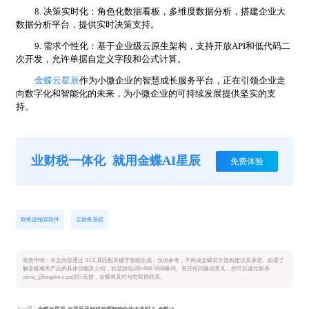
8. 决策实时化：角色化数据看板，多维度数据分析，搭建企业大
数据分析平台，提供实时决策支持。
9. 需求个性化：基于企业级云原生架构，支持开放API和低代码二
次开发，允许单据自定义字段和公式计算。
金蝶云星辰
作为小微企业的智慧成长服务平台，正在引领企业走
向数字化和智能化的未来，为小微企业的可持续发展提供坚实的支
持。
业财税一体化
就用金蝶AI星辰
免费体验
财务进销存软件
云财务系统
免责申明：本文内容通过 AI工具匹配关键字智能生成，仅供参考，不构成金蝶官方选购建议及承诺。如需了
解金蝶相关产品的具体功能及介绍，欢迎致电400-880-5666垂询。有任何问题或意见，您可以通过联系
olivia_@kingdee.com进行反馈，金蝶将及时与您取得联系。
上一篇：