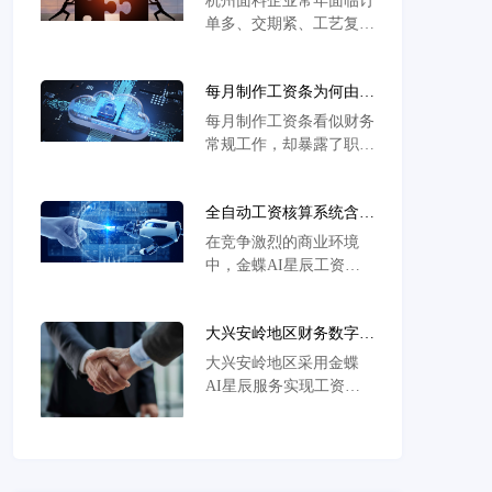
杭州面料企业常年面临订
AI星辰解决方案
决方案助力转型。
单多、交期紧、工艺复杂
挑战，跟单管理效率关
键，传统人工模式致交期
每月制作工资条为何由财
延误、成本超支，适配行
务负责？
业特性的ERP成破局关
每月制作工资条看似财务
键，金蝶AI星辰是优
常规工作，却暴露了职责
选。
划分与数据流转的痛点。
金蝶AI星辰通过自动化
全自动工资核算系统含年
流程，打通人事与财务数
终奖计算
据，让工资管理更高效准
在竞争激烈的商业环境
确。
中，金蝶AI星辰工资核
算系统高效解决年终奖等
复杂计算难题，提升准确
大兴安岭地区财务数字化
性与效率，助力企业精细
管理实践解析
化管理。
大兴安岭地区采用金蝶
AI星辰服务实现工资管
理与会计核算，有效提升
财务管理效率。