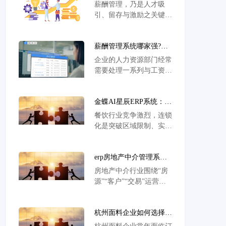
理系统?有什么选择？
薪酬管理，乃是人才吸
引、留存与激励之关键，
能显著增强企业实力和竞
争力。构建全面且科学的
薪酬管理系统哪家强?薪
薪酬管理体系，对于培养
酬管理系统选型指南
企业核心竞争能力和竞争
企业的人力资源部门经常
优势、实现可持续发展具
需要处理一系列与工资、
有举足轻重的意义。在数
社保公积金和个税计算相
字化时代，薪酬管理系统
关的问题。然而，通过
已然成为众多企业的得力
金蝶AI星辰ERP系统：专
Excel进行处理的方式存
助手。
为国内餐饮连锁企业打造
在工作量大、效率低、容
餐饮行业竞争激烈，连锁
的数字化管理解决方案
易出错以及人力成本高的
化是突破区域限制、实现
问题。此外，这些琐碎繁
规模增长的关键路径，却
杂的任务耗费了大量的精
常遇多店标准难统一、供
力，导致HR忽视了其战
erp房地产中介管理系统
应链混乱等管理瓶颈，金
略性角色。为了解决这些
选哪个？选金蝶AI星
蝶AI星辰适配行业特
房地产中介行业围绕“房
问题，薪酬管理系统应运
辰，全链条一体化管理
性，助力破解难题。
源”“客户”“交易”运营，
而生，主要用于处理人力
传统管理模式下房源分
资源管理中的薪酬核算和
散、客户跟进断档、财务
发放问题。
杭州面料企业如何选择专
业务脱节等痛点凸显，金
业的跟单ERP系统？金蝶
蝶AI星辰提供一体化解