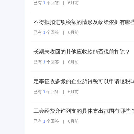
已有
1
个回答 | 6月前
多个票种集成归并为电
子发票单一票种，数电
发票实行全国统一赋
不得抵扣进项税额的情形及政策依据有哪
码、自动流转交付。
已有
1
个回答 | 6月前
长期未收回的其他应收款能否税前扣除？
已有
1
个回答 | 6月前
定率征收多缴的企业所得税可以申请退税
已有
1
个回答 | 6月前
工会经费允许列支的具体支出范围有哪些
已有
1
个回答 | 6月前