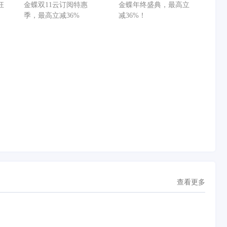
减
季，最高立减36%
减36%！
狂
金蝶双11云订阅特惠
金蝶年终盛典，最高立
减
季，最高立减36%
减36%！
查看更多