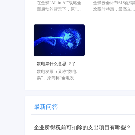
为“金蝶AI星辰”的官方
欢限时特惠，最高立
在金蝶“All in AI”战略全
金蝶云会计节618促销
公告
36%
面启动的背景下，原“金
欢限时特惠，最高立
蝶AI星辰”品牌已正式升
36%。
级为“金蝶AI星辰”。此
次从“云”到“AI”的品牌
焕新，标志着星辰系列
产品全面迈入AI驱动的
新阶段，旨在以AI技术
重构小微企业数智化解
决方案，为企业管理注
数电票什么意思 ？了解
入新动能。
数电票的基本概念
数电发票（又称“数电
票”，原简称“全电发
票”），全称为“全面数
字化的电子发票”，是与
纸质发票具有同等法律
效力的全新发票，不以
最新问答
纸质形式存在、不用介
质支撑、无须申请领
用、发票验旧及申请增
企业所得税前可扣除的支出项目有哪些？
版增量。纸质发票的票
面信息全面数字化，将