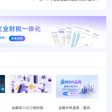
狂
金蝶双11云订阅特惠
金蝶年终盛典，最高立