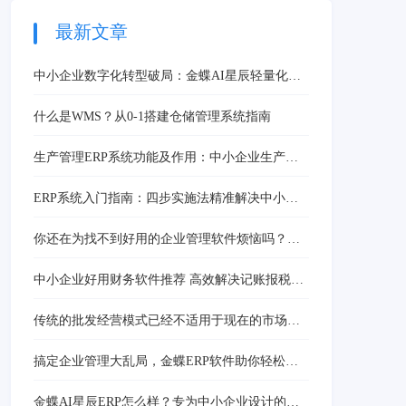
最新文章
中小企业数字化转型破局：金蝶AI星辰轻量化工
具赋能
什么是WMS？从0-1搭建仓储管理系统指南
生产管理ERP系统功能及作用：中小企业生产管
理优化工具
ERP系统入门指南：四步实施法精准解决中小企
业管理难题
你还在为找不到好用的企业管理软件烦恼吗？来
看看金蝶软件是如何改变游戏规则的
中小企业好用财务软件推荐 高效解决记账报税痛
点
传统的批发经营模式已经不适用于现在的市场
了！
搞定企业管理大乱局，金蝶ERP软件助你轻松上
云，再也不怕数据成灾！
金蝶AI星辰ERP怎么样？专为中小企业设计的云