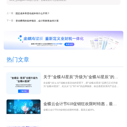
olivia_@kingdee.com进行反馈，金蝶将及时与您取得联系。
上一篇：
固定成本和变动成本有什么不同？
下一篇：
变动费用的各种项目，会计和财务如何计算
热门文章
关于“金蝶AI星辰”升级为“金蝶AI星辰”的官
方公告
在金蝶“All in AI”战略全面启动的背景下，原“金蝶AI星辰”品牌已正式升级
为“金蝶AI星辰”。此次从“云”到“AI”的品牌焕新，标志着星辰系列产品全面
迈入AI驱动的新阶段，旨在以AI技术重构小微企业数智化解决方案，为企业
管理注入新动能。
金蝶云会计节618促销狂欢限时特惠，最高
立减36%
金蝶云会计节618促销狂欢限时特惠，最高立减36%。