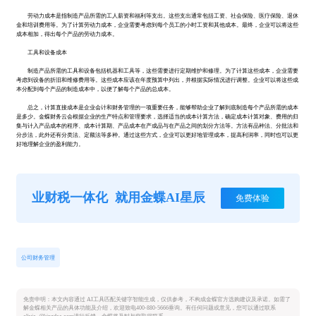
劳动力成本是指制造产品所需的工人薪资和福利等支出。这些支出通常包括工资、社会保险、医疗保险、退休
金和培训费用等。为了计算劳动力成本，企业需要考虑到每个员工的小时工资和其他成本。最终，企业可以将这些
成本相加，得出每个产品的劳动力成本。
工具和设备成本
制造产品所需的工具和设备包括机器和工具等，这些需要进行定期维护和修理。为了计算这些成本，企业需要
考虑到设备的折旧和维修费用等。这些成本应该在年度预算中列出，并根据实际情况进行调整。企业可以将这些成
本分配到每个产品的制造成本中，以便了解每个产品的总成本。
总之，计算直接成本是企业会计和财务管理的一项重要任务，能够帮助企业了解到底制造每个产品所需的成本
是多少。金蝶财务云会根据企业的生产特点和管理要求，选择适当的成本计算方法，确定成本计算对象、费用的归
集与计入产品成本的程序、成本计算期、产品成本在产成品与在产品之间的划分方法等。方法有品种法、分批法和
分步法，此外还有分类法、定额法等多种。通过这些方式，企业可以更好地管理成本，提高利润率，同时也可以更
好地理解企业的盈利能力。
业财税一体化
就用金蝶AI星辰
免费体验
公司财务管理
免责申明：本文内容通过 AI工具匹配关键字智能生成，仅供参考，不构成金蝶官方选购建议及承诺。如需了
解金蝶相关产品的具体功能及介绍，欢迎致电400-880-5666垂询。有任何问题或意见，您可以通过联系