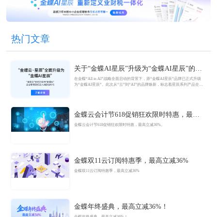
热门文章
关于“金蝶AI星辰”升级为“金蝶AI星辰”的官
方公告
在金蝶“All in AI”战略全面启动的背景下，原“金蝶AI星辰”品牌已正式升级
为“金蝶AI星辰”。此次从“云”到“AI”的品牌焕新，标志着星辰系列产品全面
迈入AI驱动的新阶段，旨在以AI技术重构小微企业数智化解决方案，为企业
管理注入新动能。
金蝶云会计节618促销狂欢限时特惠，最高
立减36%
金蝶云会计节618促销狂欢限时特惠，最高立减36%。
金蝶双11云订阅特惠季，最高立减36%
金蝶双11云订阅特惠季，最高立减36%
金蝶年终盛典，最高立减36%！
金蝶年终盛典，最高立减36%！