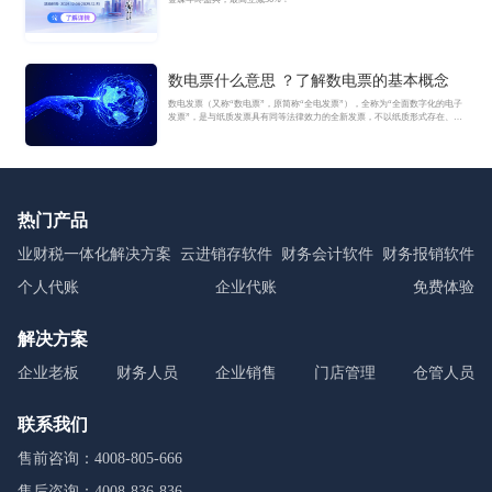
数电票什么意思 ？了解数电票的基本概念
数电发票（又称“数电票”，原简称“全电发票”），全称为“全面数字化的电子
发票”，是与纸质发票具有同等法律效力的全新发票，不以纸质形式存在、不
用介质支撑、无须申请领用、发票验旧及申请增版增量。纸质发票的票面信
息全面数字化，将多个票种集成归并为电子发票单一票种，数电发票实行全
国统一赋码、自动流转交付。
热门产品
业财税一体化解决方案
云进销存软件
财务会计软件
财务报销软件
个人代账
企业代账
免费体验
解决方案
企业老板
财务人员
企业销售
门店管理
仓管人员
联系我们
售前咨询：4008-805-666
售后咨询：4008-836-836