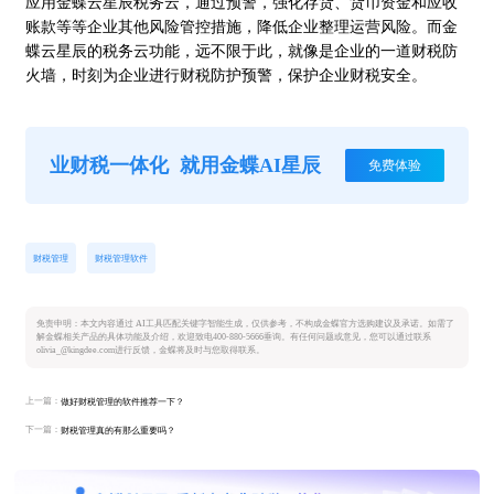
应用金蝶云星辰税务云，通过预警，强化存货、货币资金和应收
账款等等企业其他风险管控措施，降低企业整理运营风险。而金
蝶云星辰的税务云功能，远不限于此，就像是企业的一道财税防
火墙，时刻为企业进行财税防护预警，保护企业财税安全。
业财税一体化
就用金蝶AI星辰
免费体验
财税管理
财税管理软件
免责申明：本文内容通过 AI工具匹配关键字智能生成，仅供参考，不构成金蝶官方选购建议及承诺。如需了
解金蝶相关产品的具体功能及介绍，欢迎致电400-880-5666垂询。有任何问题或意见，您可以通过联系
olivia_@kingdee.com进行反馈，金蝶将及时与您取得联系。
上一篇：
做好财税管理的软件推荐一下？
下一篇：
财税管理真的有那么重要吗？