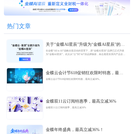
热门文章
关于“金蝶AI星辰”升级为“金蝶AI星辰”的官
方公告
在金蝶“All in AI”战略全面启动的背景下，原“金蝶AI星辰”品牌已正式升级
为“金蝶AI星辰”。此次从“云”到“AI”的品牌焕新，标志着星辰系列产品全面
迈入AI驱动的新阶段，旨在以AI技术重构小微企业数智化解决方案，为企业
管理注入新动能。
金蝶云会计节618促销狂欢限时特惠，最高
立减36%
金蝶云会计节618促销狂欢限时特惠，最高立减36%。
金蝶双11云订阅特惠季，最高立减36%
金蝶双11云订阅特惠季，最高立减36%
金蝶年终盛典，最高立减36%！