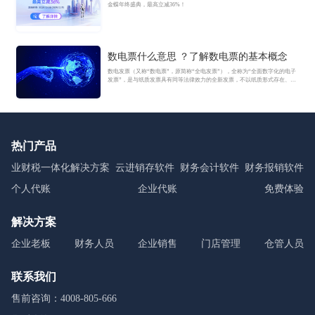
金蝶年终盛典，最高立减36%！
数电票什么意思 ？了解数电票的基本概念
数电发票（又称“数电票”，原简称“全电发票”），全称为“全面数字化的电子
发票”，是与纸质发票具有同等法律效力的全新发票，不以纸质形式存在、不
用介质支撑、无须申请领用、发票验旧及申请增版增量。纸质发票的票面信
息全面数字化，将多个票种集成归并为电子发票单一票种，数电发票实行全
国统一赋码、自动流转交付。
热门产品
业财税一体化解决方案
云进销存软件
财务会计软件
财务报销软件
个人代账
企业代账
免费体验
解决方案
企业老板
财务人员
企业销售
门店管理
仓管人员
联系我们
售前咨询：4008-805-666