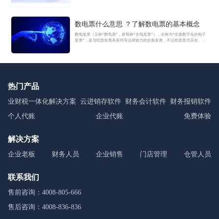
数电票什么意思 ？了解数电票的基本概念
数电发票（又称“数电票”，原简称“全电发票”），全称为“全面数字化的电子
发票”，是与纸质发票具有同等法律效力的全新发票，不以纸质形式存在、不
用介质支撑、无须申请领用、发票验旧及申请增版增量。纸质发票的票面信
息全面数字化，将多个票种集成归并为电子发票单一票种，数电发票实行全
国统一赋码、自动流转交付。
热门产品
业财税一体化解决方案
云进销存软件
财务会计软件
财务报销软件
个人代账
企业代账
免费体验
解决方案
企业老板
财务人员
企业销售
门店管理
仓管人员
联系我们
售前咨询：4008-805-666
售后咨询：4008-836-836