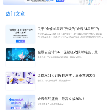
热门文章
关于“金蝶AI星辰”升级为“金蝶AI星辰”的官
方公告
在金蝶“All in AI”战略全面启动的背景下，原“金蝶AI星辰”品牌已正式升级
为“金蝶AI星辰”。此次从“云”到“AI”的品牌焕新，标志着星辰系列产品全面
迈入AI驱动的新阶段，旨在以AI技术重构小微企业数智化解决方案，为企业
管理注入新动能。
金蝶云会计节618促销狂欢限时特惠，最高
立减36%
金蝶云会计节618促销狂欢限时特惠，最高立减36%。
金蝶双11云订阅特惠季，最高立减36%
金蝶双11云订阅特惠季，最高立减36%
金蝶年终盛典，最高立减36%！
金蝶年终盛典，最高立减36%！