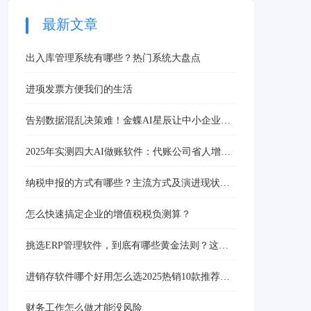
采购方式和库存控制方
法，降低采购费用和管理
最新文章
费用支出提高搬运、装卸
效率，减少保管装卸费用
出入库管理系统有哪些？热门系统大盘点
支出等。
进项发票方便我们的生活
告别数据混乱决策难！金蝶AI星辰让中小企业财
务智能升级，精准决策快人一步
2025年实测四大AI做账软件：代账公司省人增
效，小微企业避坑指南
纳税申报的方式有哪些？主流方式及演进现状解
析
怎么快速搞定企业的增值税税负测算？
挑选ERP管理软件，到底有哪些黄金法则？这篇
文章告诉你如何精准甄选！
进销存软件哪个好用怎么选2025热销10款推荐及
开发价格
财务工作怎么做才能没风险