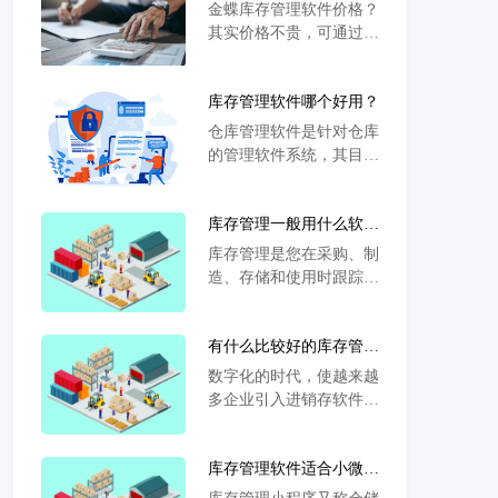
吗？
金蝶库存管理软件价格？
其实价格不贵，可通过官
网了解价格，这个软件系
统一点都不困难，我们在
库存管理软件哪个好用？
使用的过程当中很方便，
只需要有一台电脑就能操
仓库管理软件是针对仓库
作，只需要有一台移动设
的管理软件系统，其目的
备就能登录账号使用软件
在于加强仓库管理中的各
的功能，软件系统很好
环节管理工作，帮助管理
学，其实并不困难。
库存管理一般用什么软
人员做好仓库管理工作，
件？
提高企业的管理水平，提
库存管理是您在采购、制
高管理效率。从而使企业
造、存储和使用时跟踪和
获得更大的效益。
控制企业库存的方式，它
控制着整个货物流，决定
有什么比较好的库存管理
了您如何经营业务、服务
软件
客户和增加销售额。对于
数字化的时代，使越来越
以销售产品为基础的企
多企业引入进销存软件，
业，例如从自制销售厂到
因为这是提升效率的一大
大型批发分销商，有效管
助力，软件管理总比纸笔
理库存至关重要。
库存管理软件适合小微企
墨方便，好使还省事而且
业么
精准，而目前市面上的进