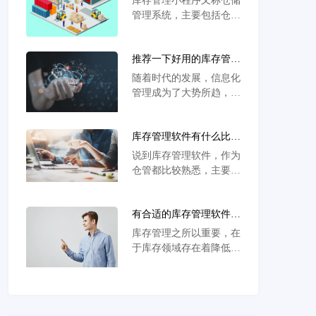
库存管理小程序又称仓储
销存软件有很多，我们该
管理系统，主要包括仓储
如何挑选呢？
系统、货物出入库管理、
团队人员管理、个团成员
推荐一下好用的库存管理
之间协同工作等场景。各
软件
子系统相互联系、密切配
随着时代的发展，信息化
合，最终完成从产品到上
管理成为了大势所趋，越
架，出库，入库，盘点，
来越多的公司和企业，都
统计等管理，并能为产品
开始用软件代替人工管理
追溯系统提供全过程的追
库存管理软件有什么比较
店铺和库存。
溯数据。
好的推荐
说到库存管理软件，作为
仓管都比较熟悉，主要是
用来管理仓库货品的出与
入的，由于库存管理软件
有合适的库存管理软件
可以自动计算相关的一些
么？库存管理软件效果如
报表，比如出库报表，入
库存管理之所以重要，在
何？
库报表，统计库存，盘点
于库存领域存在着降低成
等。
本的广阔空间，对于物资
供应总公司尤其如此。通
过物流活动，合理化降低
物流成本。例如通过改善