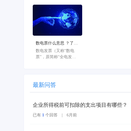
级为“金蝶AI星辰”。此
次从“云”到“AI”的品牌
焕新，标志着星辰系列
产品全面迈入AI驱动的
新阶段，旨在以AI技术
重构小微企业数智化解
决方案，为企业管理注
数电票什么意思 ？了解
入新动能。
数电票的基本概念
数电发票（又称“数电
票”，原简称“全电发
票”），全称为“全面数
字化的电子发票”，是与
纸质发票具有同等法律
效力的全新发票，不以
最新问答
纸质形式存在、不用介
质支撑、无须申请领
用、发票验旧及申请增
企业所得税前可扣除的支出项目有哪些？
版增量。纸质发票的票
面信息全面数字化，将
已有
1
个回答 | 6月前
多个票种集成归并为电
子发票单一票种，数电
发票实行全国统一赋