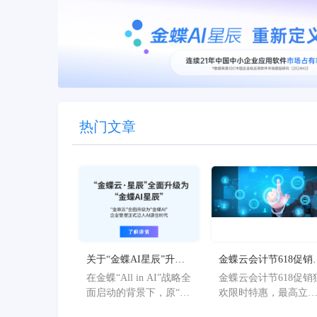
热门文章
关于“金蝶AI星辰”升级
金蝶云会计节618促销
为“金蝶AI星辰”的官方
欢限时特惠，最高立
在金蝶“All in AI”战略全
金蝶云会计节618促销
公告
36%
面启动的背景下，原“金
欢限时特惠，最高立
蝶AI星辰”品牌已正式升
36%。