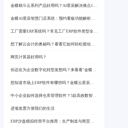
金蝶精斗云系列产品好用吗？AI星辰解决痛点15
天免费试用
金蝶AI星辰智慧门店系统：预约看板功能解析与
高效管理方案
工厂需要ERP系统吗？常见工厂ERP软件类型全面
解析
想了解云会计的奥秘吗？看看它如何轻松搅动传
统会计的池水！
网页计算器好用吗？
你还在为企业数字化转型发愁吗？来看看“金蝶云
星辰”怎么帮你轻松搞定！
想知道市场上ERP软件有哪些吗？金蝶云星辰带
你一探究竟！
中小企业如何选择仓库管理软件？5款高效数智化
解决方案推荐
进项发票方便我们的生活
ERP沙盘模拟经营平台推荐：生产制造与商贸零
售行业实战解决方案