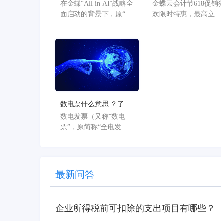
为“金蝶AI星辰”的官方
欢限时特惠，最高立
在金蝶“All in AI”战略全
金蝶云会计节618促销
公告
36%
面启动的背景下，原“金
欢限时特惠，最高立
蝶AI星辰”品牌已正式升
36%。
级为“金蝶AI星辰”。此
次从“云”到“AI”的品牌
焕新，标志着星辰系列
产品全面迈入AI驱动的
新阶段，旨在以AI技术
重构小微企业数智化解
决方案，为企业管理注
数电票什么意思 ？了解
入新动能。
数电票的基本概念
数电发票（又称“数电
票”，原简称“全电发
票”），全称为“全面数
字化的电子发票”，是与
纸质发票具有同等法律
效力的全新发票，不以
最新问答
纸质形式存在、不用介
质支撑、无须申请领
用、发票验旧及申请增
企业所得税前可扣除的支出项目有哪些？
版增量。纸质发票的票
面信息全面数字化，将