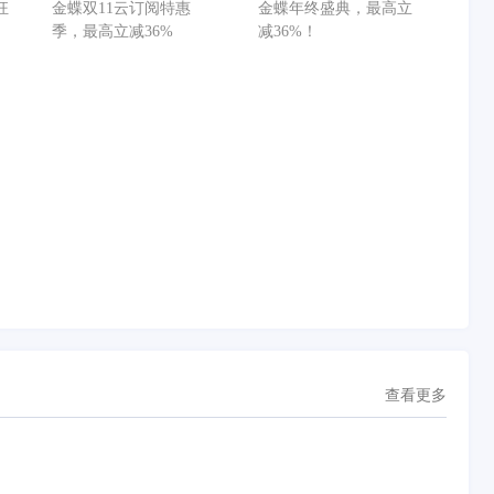
减
季，最高立减36%
减36%！
狂
金蝶双11云订阅特惠
金蝶年终盛典，最高立
减
季，最高立减36%
减36%！
查看更多