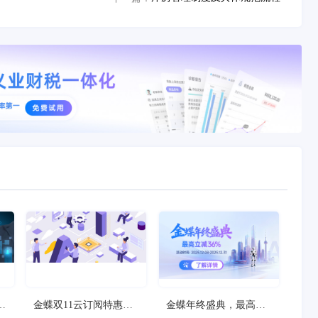
狂
金蝶双11云订阅特惠
金蝶年终盛典，最高立