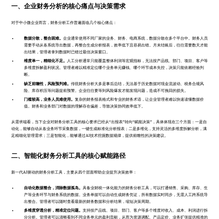
一、企业财务分析的核心痛点与决策需求
对于中小微企业而言，财务分析工作普遍面临几个核心痛点：
数据分散，整合困难。
企业通常使用不同厂家的业务、财务、电商系统，数据分散在多个平台中。财务人员
需要手动从各系统导出数据，再整合生成分析报表，效率低下且容易出错。月末结账后，往往需要数天才能
出结果，管理者拿到数据时已错过最佳决策窗口。
维度单一，精细化不足。
人工分析通常只能覆盖整体利润等宏观指标，无法按产品线、部门、项目、客户等
多维度拆解盈利状况。管理者难以精准定位哪个业务单元赚钱、哪个环节成本失控，决策只能依赖经验判
断。
缺乏前瞻性，风险预判难。
传统财务分析大多是事后总结，无法基于历史数据对现金流波动、税务合规风
险、库存积压等问题提前预警。企业往往要等到风险爆发才能发现问题，造成不可挽回的损失。
门槛较高，业务人员难使用。
复杂的财务报表格式和专业的财务术语，让企业管理者难以快速读懂数据价
值。财务和业务部门对数据的理解存在偏差，导致决策协同效率低下。
从需求端看，当下企业对财务分析工具的核心要求已经从“出报表”转向“赋能决策”，具体体现在三个方面：一是自
动化，能够自动从各业务环节采集数据，一键生成标准化分析报表；二是多维化，支持灵活的多维度拆解分析，满
足精细化管理需求；三是智能化，能够通过AI技术挖掘数据规律，提供前瞻性的决策建议。
二、智能化财务分析工具的核心赋能路径
新一代AI驱动的财务分析工具，主要从四个层面帮助企业提升决策效率：
自动化数据整合，消除数据孤岛。
具备业财税一体化能力的财务分析工具，可以打通销售、采购、库存、生
产等业务环节与财务系统的数据。业务单据可以自动生成财务凭证，所有数据实时同步，无需人工跨系统导
出整合。管理者可以随时查看最新的财务数据和分析结果，缩短决策周期。
多维度穿透分析，精准定位问题。
支持按产品线、项目、部门、客户等多个维度对收入、成本、利润进行拆
分分析。管理者可以清晰看到不同业务单元的盈利贡献，从而为资源调配、产品定价、业务扩张提供精准的