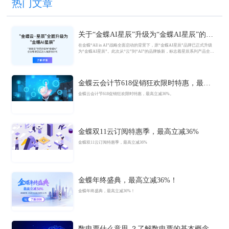
热门文章
关于“金蝶AI星辰”升级为“金蝶AI星辰”的官
方公告
在金蝶“All in AI”战略全面启动的背景下，原“金蝶AI星辰”品牌已正式升级
为“金蝶AI星辰”。此次从“云”到“AI”的品牌焕新，标志着星辰系列产品全面
迈入AI驱动的新阶段，旨在以AI技术重构小微企业数智化解决方案，为企业
管理注入新动能。
金蝶云会计节618促销狂欢限时特惠，最高
立减36%
金蝶云会计节618促销狂欢限时特惠，最高立减36%。
金蝶双11云订阅特惠季，最高立减36%
金蝶双11云订阅特惠季，最高立减36%
金蝶年终盛典，最高立减36%！
金蝶年终盛典，最高立减36%！
数电票什么意思 ？了解数电票的基本概念