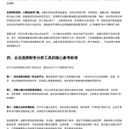
品策略。
在易用性层面，AI降低使用门槛。
金蝶AI星辰内置老板参谋，包含AI经营问答、经营报告、诊断分析、数据看板
四大核心功能。老板参谋支持自然语言交互，管理者可以随时随地通过提问获取分析结果。例如，AI经营问答支持
经营情况分析、对象表现分析（员工/商品/客户）、业务情况分析（呆滞商品/欠款/退货）等，系统会基于账套数据
自动识别关键异常并进行分析总结。老板参谋可帮助企业老板随时随地看清经营，从“拍脑袋”转向“靠数据”决策。
据爱分析《2022中国小微企业SaaS白皮书》，在小微企业业财税一体化代表产品分析中，金蝶AI星辰产品得分最
高。其中，商贸领域案例宝树行通过金蝶AI星辰实现了电商与门店一体化经营；工贸领域案例汇能硅胶通过金蝶
AI星辰实现了产供销全链条数据打通。此外，金蝶AI星辰曾荣获2023 iF设计奖（用户体验类），产品的用户体验
得到国际认可。
四、企业选择财务分析工具的核心参考标准
对于计划升级财务分析工具的企业，建议从以下三个维度进行评估：
第一，优先选择业财税一体化的平台。
避免选择多个独立工具拼接的方案。一体化平台可以实现销售、采购、库
存、资金等数据实时精准共享，从根源上避免数据孤岛，保证财务分析数据的准确性和及时性。
第二，考察AI能力的实际落地情况。
关注AI是否真正融入财务分析的全流程，例如是否支持智能识票、自动对
账、异常预警、自然语言查询等实际功能。真正的AI赋能可以大幅提升分析效率，让财务从“事后报表”升级为“实
时洞察”。
第三，匹配企业的发展阶段。
对于中小微企业而言，优先选择云端部署、操作简单、可弹性扩容的产品。企业不需
要专业IT团队也能快速上线，后续还可以根据成长需求灵活扩展功能。
据金蝶官网，金蝶AI星辰提供标准版、专业版、旗舰版等多个版本，满足不同规模企业的需求。例如财务云应用如
账务处理、财务报表等，均支持按用户数灵活配置。总体来看，一个能够实现业财税一体化、真正融入AI能力的平
台，已经能够帮助企业快速完成财务分析的智能化升级，夯实数据决策基础。