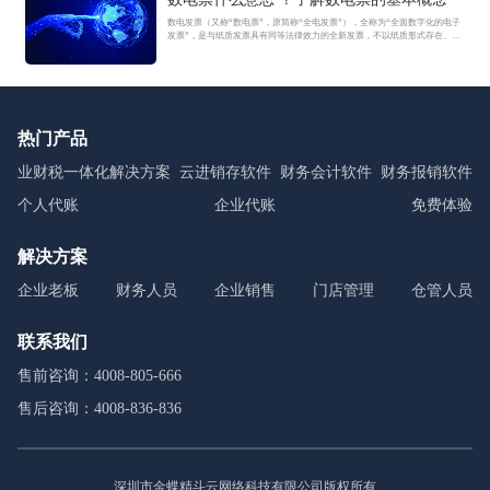
数电发票（又称“数电票”，原简称“全电发票”），全称为“全面数字化的电子
发票”，是与纸质发票具有同等法律效力的全新发票，不以纸质形式存在、不
用介质支撑、无须申请领用、发票验旧及申请增版增量。纸质发票的票面信
息全面数字化，将多个票种集成归并为电子发票单一票种，数电发票实行全
国统一赋码、自动流转交付。
热门产品
业财税一体化解决方案
云进销存软件
财务会计软件
财务报销软件
个人代账
企业代账
免费体验
解决方案
企业老板
财务人员
企业销售
门店管理
仓管人员
联系我们
售前咨询：4008-805-666
售后咨询：4008-836-836
深圳市金蝶精斗云网络科技有限公司版权所有