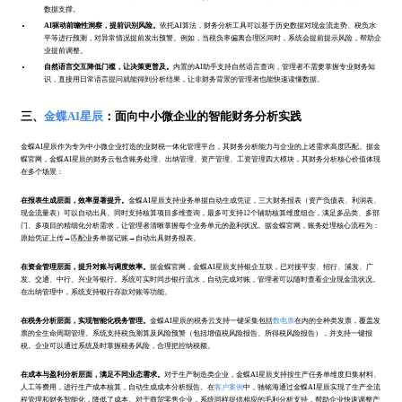
数据支撑。
AI驱动前瞻性洞察，提前识别风险。
依托AI算法，财务分析工具可以基于历史数据对现金流走势、税负水
平等进行预测，对异常情况提前发出预警。例如，当税负率偏离合理区间时，系统会提前提示风险，帮助企
业提前调整。
自然语言交互降低门槛，让决策更普及。
内置的AI助手支持自然语言查询，管理者不需要掌握专业财务知
识，直接用日常语言提问就能得到分析结果，让非财务背景的管理者也能快速读懂数据。
三、
金蝶AI星辰
：面向中小微企业的智能财务分析实践
金蝶AI星辰作为专为中小微企业打造的业财税一体化管理平台，其财务分析能力与企业的上述需求高度匹配。据金
蝶官网，金蝶AI星辰的财务云包含账务处理、出纳管理、资产管理、工资管理四大模块，其财务分析核心价值体现
在多个场景：
在报表生成层面，效率显著提升。
金蝶AI星辰支持业务单据自动生成凭证，三大财务报表（资产负债表、利润表、
现金流量表）可以自动出具。同时支持核算项目多维查询，最多可支持12个辅助核算维度组合，满足多品类、多部
门、多项目的精细化分析需求，让管理者清晰掌握每个业务单元的盈利状况。据金蝶官网，账务处理核心流程为：
原始凭证上传→匹配业务单据记账→自动出具财务报表。
在资金管理层面，提升对账与调度效率。
据金蝶官网，金蝶AI星辰支持银企互联，已对接平安、招行、浦发、广
发、交通、中行、兴业等银行。系统可实时同步银行流水，自动完成对账，管理者可以随时查看企业现金流状况。
在出纳管理中，系统支持银行存款对账等功能。
在税务分析层面，实现智能化税务管理。
金蝶AI星辰的税务云支持一键采集包括
数电票
在内的全种类发票，覆盖发
票的全生命周期管理。系统支持税负测算及风险预警（包括增值税风险报告、所得税风险报告），并支持一键报
税。企业可以通过系统及时掌握税务风险，合理把控纳税额。
在成本与盈利分析层面，满足不同业态需求。
对于生产制造类企业，金蝶AI星辰支持按生产任务单维度归集材料、
人工等费用，进行生产成本核算，自动生成成本分析报告。在
客户案例
中，驰铭海通过金蝶AI星辰实现了生产全流
程管理和财务智能化，降低了成本。对于商贸零售企业，系统同样提供相应的毛利分析支持，帮助企业快速调整产