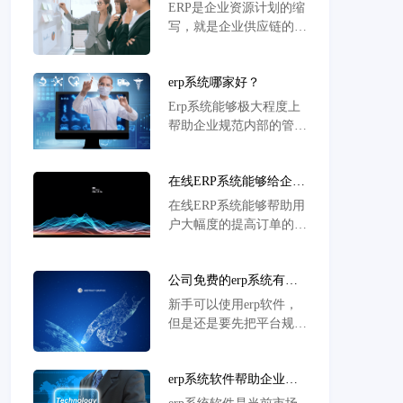
用？
ERP是企业资源计划的缩
写，就是企业供应链的管
理思想，所指建立在信息
技术基础，以及系统化的
erp系统哪家好？
管理思想，为企业的决策
层和员工所提供决策运行
Erp系统能够极大程度上
手段的管理平台。对于改
帮助企业规范内部的管理
善企业业务流程、提高企
流程，突出面向流程管理
业的核心竞争力所具有显
的相关思想，使得企业对
著的作用。
在线ERP系统能够给企业
原有的管理流程和作业流
带来哪些帮助
程进行深入的分析，了解
在线ERP系统能够帮助用
原流程存在的缺陷和不
户大幅度的提高订单的处
足，帮助其进行规范和优
理能力，使得企业在订单
化，提高企业的整体运作
量大大提升的情况下，能
效率，满足企业的管理需
公司免费的erp系统有哪
够及时的进行订单的处理
求。
些
与管控，例如平时的双11
新手可以使用erp软件，
和双12这种购物节，店铺
但是还是要先把平台规则
就能够轻松的处理相关的
了解清楚，不要过度依
信息。
赖，erp软件的采集，这
erp系统软件帮助企业做
样采集出来的东西，肯定
好生产计划，提高生产销
是很难买动的，而且如果