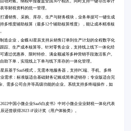
自动对账。纳税申报覆盖全国36个税区。同时支持一键导出审计
表等财税资料的统一管理。
辰打通销售、采购、库存、生产与财务模块，业务单据可一键生成
持多维度辅助核算（最多12个辅助核算维度），能让成本精准核
。
制造企业，金蝶AI星辰支持从销售订单到生产计划的全程数字化
跟踪、生产成本核算等。针对零售企业，支持线上线下一体化经
可通过优惠券、限时特价、满金额减等多种营销手段激活客户。
自助下单，实现线上下单与线下库存的一体化管理。
I星辰基于SaaS模式，无需本地服务器，支持PC端、手机、多终
企业需求：标准版适合基础财务记账或简单进销存；专业版适合完
杂、需多公司合并等高级功能的企业。系统支持多终端操作，如
022中国小微企业SaaS白皮书》中对小微企业业财税一体化代表
还曾获得2023 iF设计奖（用户体验类）。