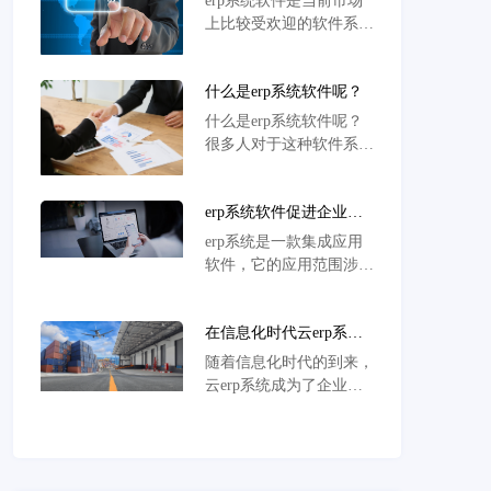
erp系统软件是当前市场
售效率
你不修改直接上传，会导
上比较受欢迎的软件系
致虾皮后台判定你为虚假
统，从软件的应用方面来
卖家，不给你分流量。
看，确实具备很高的效
什么是erp系统软件呢？
率，那么这样的软件系统
哪家做的比较好呢？
什么是erp系统软件呢？
很多人对于这种软件系统
并不是十分清楚，因为我
们对于软件的了解比较
erp系统软件促进企业快
少，到底什么是这样的软
速数字化转型提升竞争力
件呢，其实这就是一种销
erp系统是一款集成应用
售财务仓储物流管理为一
软件，它的应用范围涉及
体的软件系统，能够为企
企业的多个业务领域，包
业提供全面的帮助与扶
括财务、人力资源、物流
持。
在信息化时代云erp系统
等，可为企业提供全面的
能起到什么作用？
信息化管理支持。如今，
随着信息化时代的到来，
随着数字化转型成为企业
云erp系统成为了企业中
发展的必然趋势，erp系
不可或缺的重要工具。首
统的重要性与日俱增。
先，云erp系统能够管理
企业所有业务领域，实现
集中管理，提高运营效