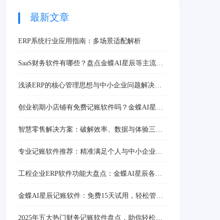
率，降低成本。其次，云
erp系统可以通过大数据
最新文章
分析，提供有效的市场情
报，帮助企业做出精准的
ERP系统行业应用指南：多场景适配解析
市场决策。
SaaS财务软件有哪些？盘点金蝶AI星辰等主流产
品
浅谈ERP的核心管理思想与中小企业问题解决方
案
创业初期小店铺有免费记账软件吗？金蝶AI星辰
提供免费试用版
智慧零售解决方案：破解效率、数据与体验三大
核心难题
专业记账软件推荐：精准满足个人与中小企业财
务管理需求
工程企业ERP软件功能大盘点：金蝶AI星辰各版
本应用场景全解析
金蝶AI星辰记账软件：免费15天试用，轻松管理
个人财务
2025年五大热门财务记账软件盘点，助你轻松选