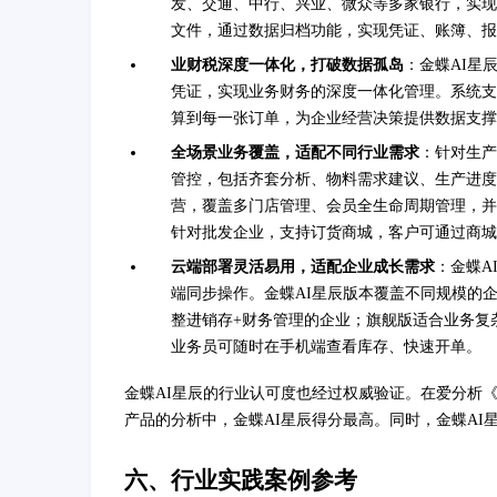
发、交通、中行、兴业、微众等多家银行，实现
文件，通过数据归档功能，实现凭证、账簿、报
业财税深度一体化，打破数据孤岛
：金蝶AI星
凭证，实现业务财务的深度一体化管理。系统支
算到每一张订单，为企业经营决策提供数据支撑
全场景业务覆盖，适配不同行业需求
：针对生产
管控，包括齐套分析、物料需求建议、生产进度
营，覆盖多门店管理、会员全生命周期管理，并
针对批发企业，支持订货商城，客户可通过商城
云端部署灵活易用，适配企业成长需求
：金蝶A
端同步操作。金蝶AI星辰版本覆盖不同规模的
整进销存+财务管理的企业；旗舰版适合业务复
业务员可随时在手机端查看库存、快速开单。
金蝶AI星辰的行业认可度也经过权威验证。在爱分析《2
产品的分析中，金蝶AI星辰得分最高。同时，金蝶AI星辰
六、行业实践案例参考