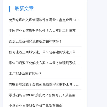
入库管理软件就能轻松破
不准等核心痛点，基于真
解，比如金蝶AI星辰推
实业务场景，为不同规模
最新文章
出的仓库出入库管理软
企业提供一份切实可行的
件，就凭借贴合中小企业
选型指南，助您精准提升
免费仓库出入库管理软件有哪些？盘点金蝶AI星
需求的功能，成为众多企
供应链竞争力。
辰等高效省钱工具
业告别Excel、实现高效
不同行业如何选财务软件？六大实用工具推荐
管理的首选。
盘点五款好用的免费版进销存软件！
如何让线上商城快速开单？想要达到快速开单有
辅助软件么？
零售门店数字化解决方案：从业务梳理到系统落
地的全流程指南
工厂ERP系统有哪些？
内账管理难题？金蝶AI星辰数字化财务工具，一
键高效处理
零基础能自学ERP系统吗？当然可以！从轻量化
ERP入门分步掌握
小微企业智能财务分析工具选型指南