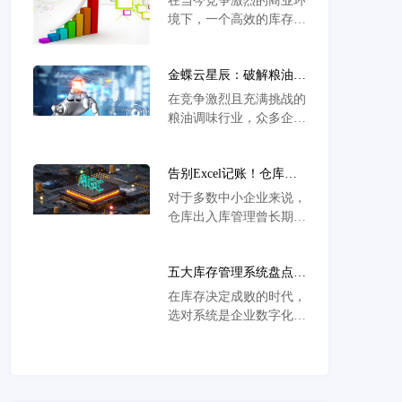
在当今竞争激烈的商业环
化供应链管理和提高生产
境下，一个高效的库存管
效率。
理系统对于企业的成功至
关重要。然而，市场上存
金蝶云星辰：破解粮油调
在着各种各样的库存管理
味行业五大经营困局
系统，选择适合自己企业
在竞争激烈且充满挑战的
的系统成为了一项复杂而
粮油调味行业，众多企业
关键的任务。那么，应该
面临着各种各样的经营难
如何选择适合企业的库存
题。而金蝶云星辰犹如一
管理系统呢？
告别Excel记账！仓库出
道曙光，为破解这些困局
入库管理软件助您高效管
带来了创新的解决方案。
对于多数中小企业来说，
理
仓库出入库管理曾长期依
赖Excel手工记账——领
料退料靠笔填、库存数据
五大库存管理系统盘点：
靠眼查、部门协同靠口头
仓储管理软件深度解析与
传，不仅容易出现原材料
在库存决定成败的时代，
选型指南
账实不符、采购生产计划
选对系统是企业数字化转
失准的问题，还会因数据
型的关键。本文深度解析
不同步拖慢整体经营效
金蝶AI星辰、畅
率。其实，这些痛点并非
********d等五大主流软
无解，一款专业的仓库出
件，直面业财脱节、库存