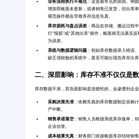
业务流程执行不规范
：这是最常见的原因。例如
增加而账面未更新；或者销售已发货，但出库单
规范操作都会导致库存信息失真。
库存损耗与盘点误差
：商品在存储、搬运过程中
行“报损”或“其他出库”操作，账面就无法真
为误差。
系统与数据逻辑问题
：初始库存数据录入错误、
缺乏强校验的系统中，甚至可能出现负库存出库
二、深层影响：库存不准不仅仅是数
库存数据不准，其负面影响是连锁性的，会渗透到企业
采购决策失准
：依赖失真的库存数据制定采购计
产中断。
销售承诺落空
：销售人员根据系统库存接单，却
企业信誉。
成本核算失真
：财务部门依据账面库存结转销售