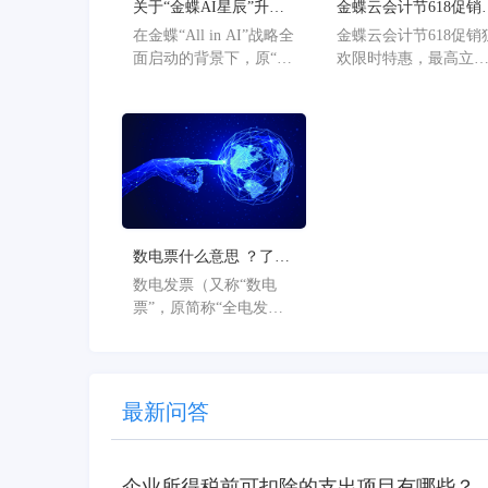
关于“金蝶AI星辰”升级
金蝶云会计节618促销
为“金蝶AI星辰”的官方
欢限时特惠，最高立
在金蝶“All in AI”战略全
金蝶云会计节618促销
公告
36%
面启动的背景下，原“金
欢限时特惠，最高立
蝶AI星辰”品牌已正式升
36%。
级为“金蝶AI星辰”。此
次从“云”到“AI”的品牌
焕新，标志着星辰系列
产品全面迈入AI驱动的
新阶段，旨在以AI技术
重构小微企业数智化解
决方案，为企业管理注
数电票什么意思 ？了解
入新动能。
数电票的基本概念
数电发票（又称“数电
票”，原简称“全电发
票”），全称为“全面数
字化的电子发票”，是与
纸质发票具有同等法律
效力的全新发票，不以
最新问答
纸质形式存在、不用介
质支撑、无须申请领
用、发票验旧及申请增
企业所得税前可扣除的支出项目有哪些？