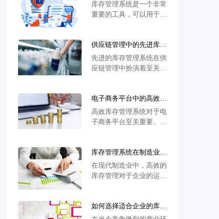
发效率？商贸批发的进销
库存管理系统是一个非常
存系统要用哪家的？
重要的工具，可以用于提
高企业的运营效率和生产
能力。库存管理系统可以
供应链管理中的先进库存
实时监控库存水平，快速
管理系统应用
准确地追踪商品流动情
先进的库存管理系统在供
况，并有效地激励员工进
应链管理中扮演着至关重
行库存分析和跟踪。
要的角色。随着全球商业
环境的快速变化和竞争的
电子商务平台中的高效库
加剧，企业需要更高效、
存管理系统
更智能的方法来管理库
高效库存管理系统对于电
存，并确保供应链的顺畅
子商务平台至关重要。随
运转。这就是先进库存管
着在线购物的激增，准确
理系统发挥作用的地方。
地掌握和管理产品库存成
库存管理系统在制造业中
为了提供卓越客户体验和
的应用
保持竞争力的关键因素。
在现代制造业中，高效的
高效库存管理系统能够帮
库存管理对于企业的运营
助电子商务平台实现实时
和利润至关重要。库存管
库存监控、订单管理和补
理系统是一种强大的工
货跟踪等功能，从而提高
如何选择适合企业的库存
具，它可以帮助制造企业
整体业务效率。
管理系统
实现精确的库存控制、优