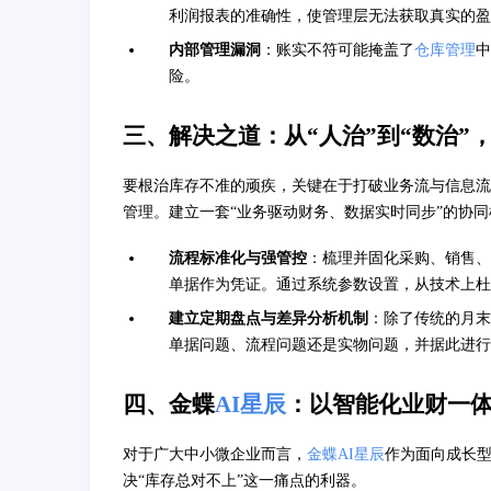
利润报表的准确性，使管理层无法获取真实的盈
内部管理漏洞
：账实不符可能掩盖了
仓库管理
中
险。
三、解决之道：从“人治”到“数治”
要根治库存不准的顽疾，关键在于打破业务流与信息流
管理。建立一套“业务驱动财务、数据实时同步”的协同
流程标准化与强管控
：梳理并固化采购、销售、
单据作为凭证。通过系统参数设置，从技术上杜
建立定期盘点与差异分析机制
：除了传统的月末
单据问题、流程问题还是实物问题，并据此进行
四、金蝶
AI星辰
：以智能化业财一
对于广大中小微企业而言，
金蝶AI星辰
作为面向成长型
决“库存总对不上”这一痛点的利器。