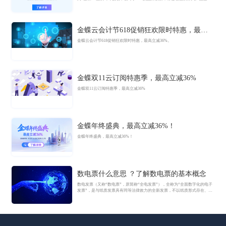
迈入AI驱动的新阶段，旨在以AI技术重构小微企业数智化解决方案，为企业
管理注入新动能。
金蝶云会计节618促销狂欢限时特惠，最高
立减36%
金蝶云会计节618促销狂欢限时特惠，最高立减36%。
金蝶双11云订阅特惠季，最高立减36%
金蝶双11云订阅特惠季，最高立减36%
金蝶年终盛典，最高立减36%！
金蝶年终盛典，最高立减36%！
数电票什么意思 ？了解数电票的基本概念
数电发票（又称“数电票”，原简称“全电发票”），全称为“全面数字化的电子
发票”，是与纸质发票具有同等法律效力的全新发票，不以纸质形式存在、不
用介质支撑、无须申请领用、发票验旧及申请增版增量。纸质发票的票面信
息全面数字化，将多个票种集成归并为电子发票单一票种，数电发票实行全
国统一赋码、自动流转交付。