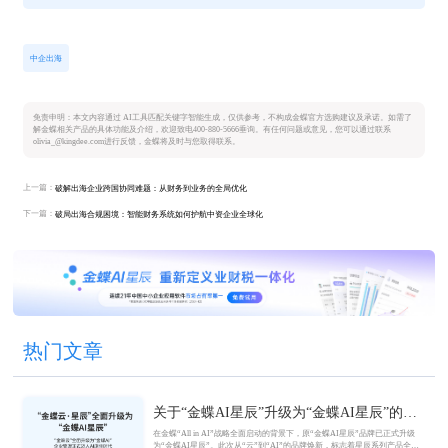
中企出海
免责申明：本文内容通过 AI工具匹配关键字智能生成，仅供参考，不构成金蝶官方选购建议及承诺。如需了
解金蝶相关产品的具体功能及介绍，欢迎致电400-880-5666垂询。有任何问题或意见，您可以通过联系
olivia_@kingdee.com进行反馈，金蝶将及时与您取得联系。
上一篇：
破解出海企业跨国协同难题：从财务到业务的全局优化
下一篇：
破局出海合规困境：智能财务系统如何护航中资企业全球化
热门文章
关于“金蝶AI星辰”升级为“金蝶AI星辰”的官
方公告
在金蝶“All in AI”战略全面启动的背景下，原“金蝶AI星辰”品牌已正式升级
为“金蝶AI星辰”。此次从“云”到“AI”的品牌焕新，标志着星辰系列产品全面