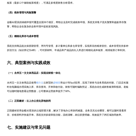
核算（最多12个辅助核算维度），可满足多维度财务分析需求。
（四）税务管理与风险预警
金蝶AI星辰的纳税申报可覆盖全国36个税区，帮助企业及时完成税务申报。系统支持客户流失预警和超龄库存预
警，帮助企业在复杂的业务环境中提前发现风险。
（五）精细化库存与成本管理
系统支持商品批次保质期管理、序列号管理、多计量单位和多仓库管理，实现库存的精准管控。成本管理支持多种
折旧方法（知识库记为4种），可对原材料、半成品和产成品的出入库进行精细化成本核算，精准核算订单利润。
六、典型案例与实践成效
（一）永州五一文文体用品店：实现业财税一体化
永州五一文文体用品店使用
精斗云
云财贸的
进销存
和会计等SaaS应用，实现了财务与业务系统的对接。门店店长随
时在电脑端办理采购入库、库存查询、开单和收付款。财务可随时编制凭证，系统自动生成财务账簿和报表。老板
可以随时随地查看运营数据，公司整体运营效率提升了60%。
（二）正阳建材：云上办公优化异地协同
正阳建材采用金蝶AI星辰的云端部署方案，解决了异地办公和协同难题。业务员无论在哪里，都可以随时查看库
存、价格资料并快速开单。系统支持多级审批功能，流程清晰，岗位职责明确，有效提升了跨区域协同效率。
七、实施建议与常见问题