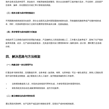
海外业务涉及多种货币，资金收付、对账和核销流程繁琐。部分企业依赖手工核对银行流水，不仅耗时，还容易产
生错单、漏单，存在重复支付或汇率计算错误的风险。
（三）税务合规与成本管控挑战大
不同国家的税务政策存在差异，部分企业因无法及时获取最新的税务信息，导致漏报优惠税率或产生额外税务成
本。同时，对原材料委外加工过程中的费用管理和成本分摊，也面临挑战。
（四）库存管理与成本核算方式粗放
传统的手工记录模式使库存管理较为粗放，产品物料出入库高度依赖人工，工作量大且效率低下，影响了生产线的
效率和质量。此外，生产成本的核算复杂，尤其是对委外加工费用和BOM（物料清单）的计算，费时费力且容易
出错。
四、解决思路与方法框架
（一）构建业财一体化管理平台
打通业务与财务系统，实现数据共享。业务单据（如采购、销售、仓库单据）可以一键生成凭证，财务人员能在系
统中实时查看业务数据，减少重复录入和人工核对，提升数据准确性和工作效率。
业务模块数据录入后，对应的业务报表可即时生成，方便管理层实时查看和管控。
财务系统支持自动生成账簿和财务报表，提升月结效率。
（二）建立精细化的成本管控体系
通过系统对原材料、在产品和产成品进行精细化管理，实现生产成本的精准核算。