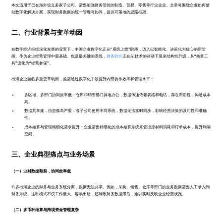
本文适用于已在海外设立多家子公司、需要加强财务管控的制造、贸易、零售等行业企业。文章将围绕企业如何借
助数字化解决方案，实现财务数据的统一管理与协同，提供可落地的思路框架。
二、行业背景与变革动因
在数字经济持续深化发展的背景下，中国企业数字化正从“系统上线”阶段，迈入以智能化、决策化为核心的新阶
段。作为企业经营管理中最基础、也是最关键的系统，
财务软件
正在AI技术的驱动下迎来结构性升级，从“核算工
具”进化为“经营参谋”。
出海企业面临多重变革动因，亟需通过数字化手段提升内部协作效率和管理水平：
多区域、多部门协同效率低：仓库和销售部门异地办公，数据传递依赖表格和电话，存在滞后性，沟通成本
高。
数据共享难，信息孤岛严重：各子公司使用不同系统，数据无法实时同步，影响经营决策的及时性和准确
性。
成本核算与管理精细化需求提升：企业需要精细化的成本核算系统来管控原材料消耗和订单成本，提升利润
空间。
三、企业典型痛点与业务场景
（一）业财数据割裂，协同效率低
许多出海企业的财务与业务系统分离，数据无法共享。例如，采购、销售、仓库等部门的业务数据需要人工录入到
财务系统。这种模式不仅工作量大、容易出错，还导致财务数据滞后，难以实时反映企业经营状况。
（二）多币种结算与跨境资金管理复杂