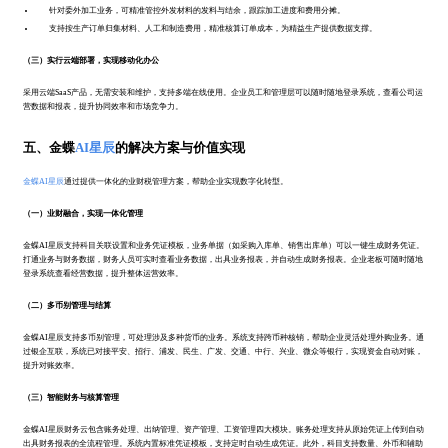
针对委外加工业务，可精准管控外发材料的发料与结余，跟踪加工进度和费用分摊。
支持按生产订单归集材料、人工和制造费用，精准核算订单成本，为精益生产提供数据支撑。
（三）实行云端部署，实现移动化办公
采用云端SaaS产品，无需安装和维护，支持多端在线使用。企业员工和管理层可以随时随地登录系统，查看公司运
营数据和报表，提升协同效率和市场竞争力。
五、金蝶
AI星辰
的解决方案与价值实现
金蝶AI星辰
通过提供一体化的业财税管理方案，帮助企业实现数字化转型。
（一）业财融合，实现一体化管理
金蝶AI星辰支持科目关联设置和业务凭证模板，业务单据（如采购入库单、销售出库单）可以一键生成财务凭证。
打通业务与财务数据，财务人员可实时查看业务数据，出具业务报表，并自动生成财务报表。企业老板可随时随地
登录系统查看经营数据，提升整体运营效率。
（二）多币别管理与结算
金蝶AI星辰支持多币别管理，可处理涉及多种货币的业务。系统支持跨币种核销，帮助企业灵活处理外购业务。通
过银企互联，系统已对接平安、招行、浦发、民生、广发、交通、中行、兴业、微众等银行，实现资金自动对账，
提升对账效率。
（三）智能财务与核算管理
金蝶AI星辰财务云包含账务处理、出纳管理、资产管理、工资管理四大模块。账务处理支持从原始凭证上传到自动
出具财务报表的全流程管理。系统内置标准凭证模板，支持定时自动生成凭证。此外，科目支持数量、外币和辅助