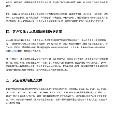
户分类、商品分类、品牌等多个维度设置价格规则，在销售订单下达时自动带出价格，极大地提升了报价准确度和
效率。
此外，金蝶AI星辰的老板参谋每日自动对企业经营数据进行全面扫描，覆盖销售诊断（毛利趋势、销售趋势、退货
异常、客户流失预警、交易周期预测）和利润诊断（净利趋势、净利率波动）。这些智能预警功能帮助企业实时发
现经营风险，让企业管理者在海外业务扩展中也能清晰掌控全局，实现从“被动记录”到“主动优化”的管理升级。
四、客户实践：从单据协同到数据共享
在金蝶AI星辰的实际应用中，许多企业通过数字化升级实现了显著的管理效率提升。例如在企业上线金蝶AI星辰
后，下游经销商和管理人员可通过手机端的订货商城轻松下单，提高了配货的准确率，降低了库存积压及损耗。对
于仓库人员而言，通过手机APP实现从拣货发货到入库盘点的高效操作；对于财务，业务单据能够一键生成凭证，
实时
统计报表
数据，数据统计更加准确。
另一个案例中，某企业借助金蝶AI星辰打造了业财一体化管理平台，重新定义业务流程，将业务流程进行规范化和
数字化。销售、库存、资金等数据实时、精准共享，有效支撑业务敏捷开展。业务员通过手机扫描商品，1秒钟即
可看到商品剩余数量及所在仓库，省去了来回沟通的时间成本，开单效率极大提升。这些实践证明了金蝶AI星辰是
出海及小微企业实现数字化转型、提升跨国团队协同效率的有效工具。
五、安全合规与生态支撑
金蝶严格按照国际最高标准的网络安全及隐私保护行业规范建设产品，已获得ISO 27001、ISO 27017、ISO 27018、
ISO 27701、ISO 22301、ISO 42001、ISO 20000、SOC 1、SOC 2、CSA STAR等10项国际权威资质认证。同时，金
蝶以“予力企业 成就不凡”为使命，致力于成为最值得托付的企业管理AI平台，通过金蝶AI星辰为出海企业提供安
全、可靠、高效的数字化保障。面对全球数字经济浪*，金蝶AI星辰将持续通过产品创新与本地化实践，赋能全球
企业数字化升级。