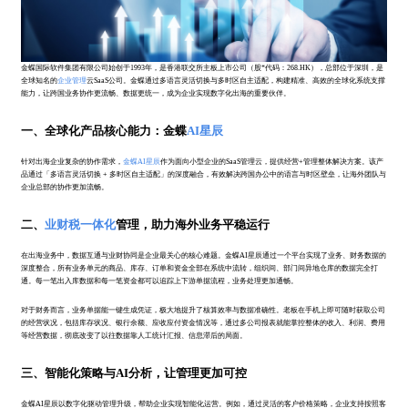
金蝶国际软件集团有限公司始创于1993年，是香港联交所主板上市公司（股*代码：268.HK），总部位于深圳，是
全球知名的
企业管理
云SaaS公司。金蝶通过多语言灵活切换与多时区自主适配，构建精准、高效的全球化系统支撑
能力，让跨国业务协作更流畅、数据更统一，成为企业实现数字化出海的重要伙伴。
一、全球化产品核心能力：金蝶
AI星辰
针对出海企业复杂的协作需求，
金蝶AI星辰
作为面向小型企业的SaaS管理云，提供经营+管理整体解决方案。该产
品通过「多语言灵活切换 + 多时区自主适配」的深度融合，有效解决跨国办公中的语言与时区壁垒，让海外团队与
企业总部的协作更加流畅。
二、
业财税一体化
管理，助力海外业务平稳运行
在出海业务中，数据互通与业财协同是企业最关心的核心难题。金蝶AI星辰通过一个平台实现了业务、财务数据的
深度整合，所有业务单元的商品、库存、订单和资金全部在系统中流转，组织间、部门间异地仓库的数据完全打
通。每一笔出入库数据和每一笔资金都可以追踪上下游单据流程，业务处理更加通畅。
对于财务而言，业务单据能一键生成凭证，极大地提升了核算效率与数据准确性。老板在手机上即可随时获取公司
的经营状况，包括库存状况、银行余额、应收应付资金情况等，通过多公司报表就能掌控整体的收入、利润、费用
等经营数据，彻底改变了以往数据靠人工统计汇报、信息滞后的局面。
三、智能化策略与AI分析，让管理更加可控
金蝶AI星辰以数字化驱动管理升级，帮助企业实现智能化运营。例如，通过灵活的客户价格策略，企业支持按照客