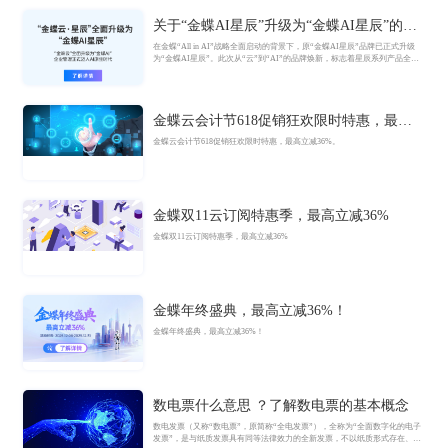
关于“金蝶AI星辰”升级为“金蝶AI星辰”的官
方公告
在金蝶“All in AI”战略全面启动的背景下，原“金蝶AI星辰”品牌已正式升级
为“金蝶AI星辰”。此次从“云”到“AI”的品牌焕新，标志着星辰系列产品全面
迈入AI驱动的新阶段，旨在以AI技术重构小微企业数智化解决方案，为企业
管理注入新动能。
金蝶云会计节618促销狂欢限时特惠，最高
立减36%
金蝶云会计节618促销狂欢限时特惠，最高立减36%。
金蝶双11云订阅特惠季，最高立减36%
金蝶双11云订阅特惠季，最高立减36%
金蝶年终盛典，最高立减36%！
金蝶年终盛典，最高立减36%！
数电票什么意思 ？了解数电票的基本概念
数电发票（又称“数电票”，原简称“全电发票”），全称为“全面数字化的电子
发票”，是与纸质发票具有同等法律效力的全新发票，不以纸质形式存在、不