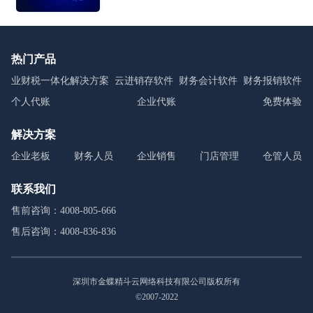
用介质支撑、无须申请领用、发票验旧及申请增版增量。纸质发票的票面信
息全面数字化，将多个票种集成归并为电子发票单一票种，数电发票实行全
国统一赋码、自动流转交付。
热门产品
业财税一体化解决方案
云进销存软件
财务会计软件
财务报销软件
个人代账
企业代账
免费体验
解决方案
企业老板
财务人员
企业销售
门店管理
仓管人员
联系我们
售前咨询：4008-805-666
售后咨询：4008-836-836
深圳市金蝶精斗云网络科技有限公司版权所有
©2007-2022