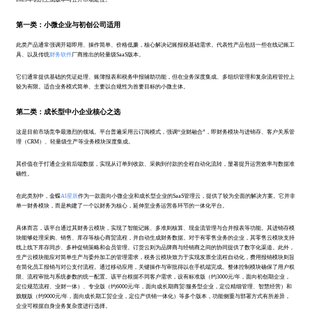
第一类：小微企业与初创公司适用
此类产品通常强调开箱即用、操作简单、价格低廉，核心解决记账报税基础需求。代表性产品包括一些在线记账工
具、以及传统
财务软件
厂商推出的轻量级SaaS版本。
它们通常提供基础的凭证处理、账簿报表和税务申报辅助功能，但在业务深度集成、多组织管理和复杂流程管控上
较为有限。适合业务模式简单、主要以合规性为首要目标的小微主体。
第二类：成长型中小企业核心之选
这是目前市场竞争最激烈的领域。平台普遍采用云订阅模式，强调“业财融合”，即财务模块与进销存、客户关系管
理（CRM）、轻量级生产等业务模块深度集成。
其价值在于打通企业前后端数据，实现从订单到收款、采购到付款的全程自动化流转，显著提升运营效率与数据准
确性。
在此类别中，金蝶
AI星辰
作为一款面向小微企业和成长型企业的SaaS管理云，提供了较为全面的解决方案。它并非
单一财务模块，而是构建了一个以财务为核心，延伸至业务运营各环节的一体化平台。
具体而言，该平台通过其财务云模块，实现了智能记账、多准则核算、现金流管理与合并报表等功能。其进销存模
块能够处理采购、销售、库存等核心商贸流程，并自动生成财务数据。对于有零售业务的企业，其零售云模块支持
线上线下库存同步、多种促销策略和会员管理。订货云则为品牌商与经销商之间的协同提供了数字化渠道。此外，
生产云模块能应对简单生产与委外加工的管理需求，税务云模块致力于实现发票全流程自动化，费用报销模块则旨
在简化员工报销与对公支付流程。通过移动应用，关键操作与审批得以在手机端完成。整体控制模块确保了用户权
限、流程审批与系统参数的统一配置。该平台根据不同客户需求，设有标准版（约3000元/年，面向初创期企业，
定位规范流程、业财一体）、专业版（约6000元/年，面向成长期商贸/服务型企业，定位精细管理、智慧经营）和
旗舰版（约9000元/年，面向成长期工贸企业，定位产供销一体化）等多个版本，功能侧重与部署方式有所差异，
企业可根据自身业务复杂度进行选择。