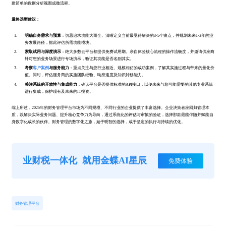
建简单的数据分析视图或微流程。
最终选型建议：
明确自身需求与预算
：切忌追求功能大而全。清晰定义当前最亟待解决的3-5个痛点，并规划未来1-3年的业
务发展路径，据此评估所需功能模块。
索取试用与深度演示
：绝大多数云平台都提供免费试用期。亲自体验核心流程的操作流畅度，并邀请供应商
针对您的业务场景进行专场演示，验证其功能是否名副其实。
考察
客户案例
与服务能力
：重点关注与您行业相近、规模相仿的成功案例，了解其实施过程与带来的量化价
值。同时，评估服务商的实施团队经验、响应速度及知识转移能力。
关注系统的开放性与集成能力
：确认平台是否提供标准的API接口，以便未来与您可能需要的其他专业系统
进行集成，保护现有及未来的IT投资。
综上所述，2025年的财务管理平台市场为不同规模、不同行业的企业提供了丰富选择。企业决策者应回归管理本
质，以解决实际业务问题、提升核心竞争力为导向，通过系统化的评估与审慎的验证，选择那款最能伴随并赋能自
身数字化成长的伙伴。财务管理的数字化之旅，始于明智的选择，成于坚定的执行与持续的优化。
业财税一体化
就用金蝶AI星辰
免费体验
财务管理平台