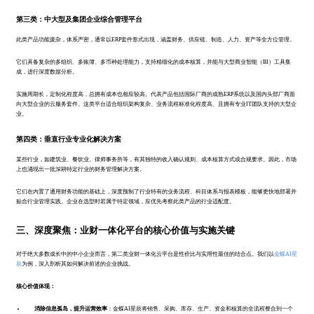
第三类：中大型及集团企业综合管理平台
此类产品功能庞杂，体系严密，通常以ERP套件形式出现，涵盖财务、供应链、制造、人力、资产等全方位管理。
它们具备复杂的多组织、多账簿、多币种处理能力，支持精细化的成本核算，并能与大型商业智能（BI）工具集
成，进行深度数据分析。
实施周期长，定制化程度高，总拥有成本也相应较高。代表产品包括国际厂商的成熟ERP系统以及国内头部厂商面
向大型企业的云服务套件。这类平台适合组织架构复杂、业务流程标准化程度高、且拥有专业IT团队支持的大型企
业。
第四类：垂直行业专业化解决方案
某些行业，如建筑业、餐饮业、律师事务所等，有其独特的收入确认规则、成本核算方式或合规要求。因此，市场
上也涌现出一批深耕特定行业的财务管理解决方案。
它们在内置了通用财务功能的基础上，深度预制了行业特有的业务流程、科目体系与报表模板，能够更快地部署并
贴合行业管理实践。企业在选型时若属于特定领域，应优先考察此类产品的行业适配度。
三、深度聚焦：业财一体化平台的核心价值与实施关键
对于绝大多数成长中的中小企业而言，第二类业财一体化云平台是性价比与实用性最佳的结合点。我们以
金蝶AI星
辰
为例，深入剖析其如何解决前述的企业挑战。
核心价值体现：
消除信息孤岛，提升运营效率
：金蝶AI星辰将销售、采购、库存、生产、资金和核算的全流程整合到一个