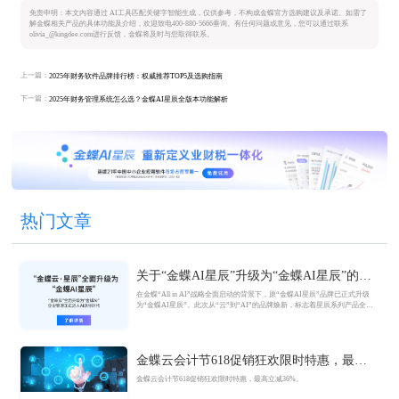
免责申明：本文内容通过 AI工具匹配关键字智能生成，仅供参考，不构成金蝶官方选购建议及承诺。如需了
解金蝶相关产品的具体功能及介绍，欢迎致电400-880-5666垂询。有任何问题或意见，您可以通过联系
olivia_@kingdee.com进行反馈，金蝶将及时与您取得联系。
上一篇：
2025年财务软件品牌排行榜：权威推荐TOP5及选购指南
下一篇：
2025年财务管理系统怎么选？金蝶AI星辰全版本功能解析
热门文章
关于“金蝶AI星辰”升级为“金蝶AI星辰”的官
方公告
在金蝶“All in AI”战略全面启动的背景下，原“金蝶AI星辰”品牌已正式升级
为“金蝶AI星辰”。此次从“云”到“AI”的品牌焕新，标志着星辰系列产品全面
迈入AI驱动的新阶段，旨在以AI技术重构小微企业数智化解决方案，为企业
管理注入新动能。
金蝶云会计节618促销狂欢限时特惠，最高
立减36%
金蝶云会计节618促销狂欢限时特惠，最高立减36%。