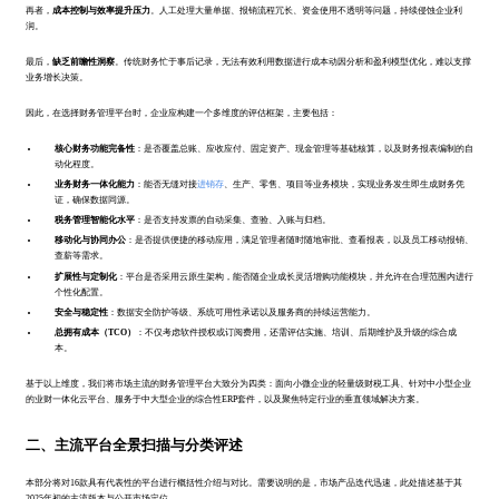
再者，
成本控制与效率提升压力
。人工处理大量单据、报销流程冗长、资金使用不透明等问题，持续侵蚀企业利
润。
最后，
缺乏前瞻性洞察
。传统财务忙于事后记录，无法有效利用数据进行成本动因分析和盈利模型优化，难以支撑
业务增长决策。
因此，在选择财务管理平台时，企业应构建一个多维度的评估框架，主要包括：
核心财务功能完备性
：是否覆盖总账、应收应付、固定资产、现金管理等基础核算，以及财务报表编制的自
动化程度。
业务财务一体化能力
：能否无缝对接
进销存
、生产、零售、项目等业务模块，实现业务发生即生成财务凭
证，确保数据同源。
税务管理智能化水平
：是否支持发票的自动采集、查验、入账与归档。
移动化与协同办公
：是否提供便捷的移动应用，满足管理者随时随地审批、查看报表，以及员工移动报销、
查薪等需求。
扩展性与定制化
：平台是否采用云原生架构，能否随企业成长灵活增购功能模块，并允许在合理范围内进行
个性化配置。
安全与稳定性
：数据安全防护等级、系统可用性承诺以及服务商的持续运营能力。
总拥有成本（TCO）
：不仅考虑软件授权或订阅费用，还需评估实施、培训、后期维护及升级的综合成
本。
基于以上维度，我们将市场主流的财务管理平台大致分为四类：面向小微企业的轻量级财税工具、针对中小型企业
的业财一体化云平台、服务于中大型企业的综合性ERP套件，以及聚焦特定行业的垂直领域解决方案。
二、主流平台全景扫描与分类评述
本部分将对16款具有代表性的平台进行概括性介绍与对比。需要说明的是，市场产品迭代迅速，此处描述基于其
2025年初的主流版本与公开市场定位。