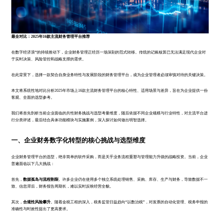
最全对比：2025年16款主流财务管理平台推荐
在数字经济浪*的持续推动下，企业财务管理正经历一场深刻的范式转移。传统的记账核算已无法满足现代企业对
于实时决策、风险管控和战略支撑的需求。
在此背景下，选择一款契合自身业务特性与发展阶段的财务管理平台，成为企业管理者必须审慎对待的关键决策。
本文将系统性地对比分析2025年市场上16款主流财务管理平台的核心特性、适用场景与差异，旨在为企业提供一份
客观、全面的选型参考。
我们将首先剖析当前企业面临的共性财务挑战与选型考量维度，随后依据不同企业规模与行业特性，对主流平台进
行分类评述，最后结合具体功能模块与实施案例，深入探讨如何做出明智选择。
一、企业财务数字化转型的核心挑战与选型维度
企业财务管理平台的选型，绝非简单的软件采购，而是关乎业务流程重塑与管理能力升级的战略投资。当前，企业
普遍面临以下几大挑战：
首先，
数据孤岛与流程割裂
。许多企业仍在使用多个独立系统处理销售、采购、库存、生产与财务，导致数据不一
致、信息滞后，财务报告周期长，难以实时反映经营全貌。
其次，
合规性风险攀升
。随着金税工程的深入，税务监管日益趋向“以数治税”，对发票的自动化管理、税务申报的
准确性与时效性提出了更高要求。