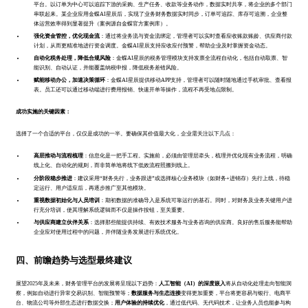
平台。以订单为中心可以追踪下游的采购、生产任务、收款等业务动作，数据实时共享，将企业的多个部门
串联起来。某企业应用金蝶AI星辰后，实现了业务财务数据实时同步，订单可追踪、库存可追溯，企业整
体运营效率得到显著提升（案例源自金蝶官方案例库）。
强化资金管控，优化现金流
：通过将业务流与资金流绑定，管理者可以实时查看应收账款账龄、供应商付款
计划，从而更精准地进行资金调度。金蝶AI星辰支持应收应付预警，帮助企业及时掌握资金动态。
自动化税务处理，降低合规风险
：金蝶AI星辰的税务管理模块支持发票全流程自动化，包括自动取票、智
能识别、自动认证，并能覆盖纳税申报，降低税务差错风险。
赋能移动办公，加速决策循环
：金蝶AI星辰提供移动APP支持，管理者可以随时随地通过手机审批、查看报
表。员工还可以通过移动端进行费用报销、快速开单等操作，流程不再受地点限制。
成功实施的关键因素：
选择了一个合适的平台，仅仅是成功的一半。要确保其价值最大化，企业需关注以下几点：
高层推动与流程梳理
：信息化是一把手工程。实施前，必须由管理层牵头，梳理并优化现有业务流程，明确
线上化、自动化的规则，而非简单地将线下低效流程照搬到线上。
分阶段稳步推进
：建议采用“财务先行，业务跟进”或选择核心业务模块（如财务+进销存）先行上线，待稳
定运行、用户适应后，再逐步推广至其他模块。
重视数据初始化与人员培训
：期初数据的准确导入是系统可靠运行的基石。同时，对财务及业务关键用户进
行充分培训，使其理解系统逻辑而不仅是操作按钮，至关重要。
与供应商建立伙伴关系
：选择那些能提供持续、有效技术服务与业务咨询的供应商。良好的售后服务能帮助
企业应对使用过程中的问题，并伴随业务发展进行系统优化。
四、前瞻趋势与选型最终建议
展望2025年及未来，财务管理平台的发展将呈现以下趋势：
人工智能（AI）的深度嵌入
将从自动化处理走向智能洞
察，例如自动进行异常交易识别、智能预警等；
数据服务与生态连接
变得更加重要，平台将更容易与银行、电商平
台、物流公司等外部生态进行数据交换；
用户体验的持续优化
，通过低代码、无代码技术，让业务人员也能参与构