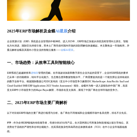
2025年ERP市场解析及金蝶
AI星辰
介绍
企业资源计划（ERP）系统是企业管理的中枢神经。进入2025年，ERP市场正加速从传统流程管理向云原生、智能
化方向演进。国际巨头持续引领，而本土厂商凭借对国内市场的深刻理解也快速崛起。本文聚焦这一市场格局，并
重点解析金蝶及其面向小型企业的智能云服务——
金蝶AI星辰
。
一、市场趋势：从效率工具到智能核心
ERP系统已超越财务和
进销存
管理的范畴。在市场波动加剧和数字原生企业兴起的背景下，企业对ERP系统的要求
已从单一的功能模块，转向平台化能力、生态整合度和数据智能水平。厂商需要提供的是一个能支撑企业持续成长
的数字业务平台。根据国际数据公司IDC发布的《亚太中小市场竞争力象限IDC MarketScape: Asia/Pacific SaaS and
Cloud-Enabled SMB ERP Applications 2023 Vendor Assessment》报告，金蝶作为唯一进入该报告的中国厂商，高居
亚太ERP中小市场竞争力的Major Player象限，市场排名亚太第四，展现了中国厂商在全球市场的竞争力。
二、2025年ERP市场主要厂商解析
以下对目前ERP市场的主要厂商进行梳理与分析。各厂商在不同领域和企业规模市场中各具优势，排名不分先后。
S*P
：作为全球ERP领域的传统领导者，凭借S/4HANA等产品，在大型跨国公司和复杂制造领域占据主导地位。其
优势在于流程的严谨性和全球合规能力，但其系统复杂性和高昂的总体拥有成本（TCO）在中小企业市场面临挑
战。