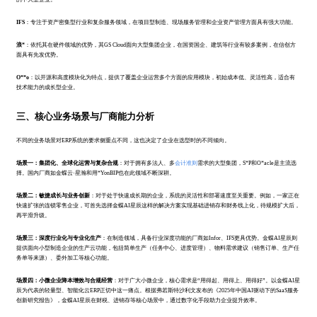
IFS
：专注于资产密集型行业和复杂服务领域，在项目型制造、现场服务管理和企业资产管理方面具有强大功能。
浪*
：依托其在硬件领域的优势，其GS Cloud面向大型集团企业，在国资国企、建筑等行业有较多案例，在信创方
面具有先发优势。
O**o
：以开源和高度模块化为特点，提供了覆盖企业运营多个方面的应用模块，初始成本低、灵活性高，适合有
技术能力的成长型企业。
三、核心业务场景与厂商能力分析
不同的业务场景对ERP系统的要求侧重点不同，这也决定了企业在选型时的不同倾向。
场景一：集团化、全球化运营与复杂合规
：对于拥有多法人、多
会计准则
需求的大型集团，S*P和O*acle是主流选
择。国内厂商如金蝶云·星瀚和用*YonBIP也在此领域不断深耕。
场景二：敏捷成长与业务创新
：对于处于快速成长期的企业，系统的灵活性和部署速度至关重要。例如，一家正在
快速扩张的连锁零售企业，可首先选择金蝶AI星辰这样的解决方案实现基础进销存和财务线上化，待规模扩大后，
再平滑升级。
场景三：深度行业化与专业化生产
：在制造领域，具备行业深度功能的厂商如Infor、IFS更具优势。金蝶AI星辰则
提供面向小型制造企业的生产云功能，包括简单生产（任务中心、进度管理）、物料需求建议（销售订单、生产任
务单等来源）、委外加工等核心功能。
场景四：小微企业降本增效与合规经营
：对于广大小微企业，核心需求是“用得起、用得上、用得好”。以金蝶AI星
辰为代表的轻量型、智能化云ERP正切中这一痛点。根据弗若斯特沙利文发布的《2025年中国AI驱动下的SaaS服务
创新研究报告》，金蝶AI星辰在财税、进销存等核心场景中，通过数字化手段助力企业提升效率。