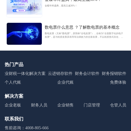
金蝶年终盛典，最高立减36%！
数电票什么意思 ？了解数电票的基本概念
数电发票（又称“数电票”，原简称“全电发票”），全称为“全面数字化的电子
发票”，是与纸质发票具有同等法律效力的全新发票，不以纸质形式存在、不
用介质支撑、无须申请领用、发票验旧及申请增版增量。纸质发票的票面信
息全面数字化，将多个票种集成归并为电子发票单一票种，数电发票实行全
国统一赋码、自动流转交付。
热门产品
业财税一体化解决方案
云进销存软件
财务会计软件
财务报销软件
个人代账
企业代账
免费体验
解决方案
企业老板
财务人员
企业销售
门店管理
仓管人员
联系我们
售前咨询：4008-805-666