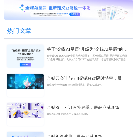
热门文章
关于“金蝶AI星辰”升级为“金蝶AI星辰”的官
方公告
在金蝶“All in AI”战略全面启动的背景下，原“金蝶AI星辰”品牌已正式升级
为“金蝶AI星辰”。此次从“云”到“AI”的品牌焕新，标志着星辰系列产品全面
迈入AI驱动的新阶段，旨在以AI技术重构小微企业数智化解决方案，为企业
管理注入新动能。
金蝶云会计节618促销狂欢限时特惠，最高
立减36%
金蝶云会计节618促销狂欢限时特惠，最高立减36%。
金蝶双11云订阅特惠季，最高立减36%
金蝶双11云订阅特惠季，最高立减36%
金蝶年终盛典，最高立减36%！