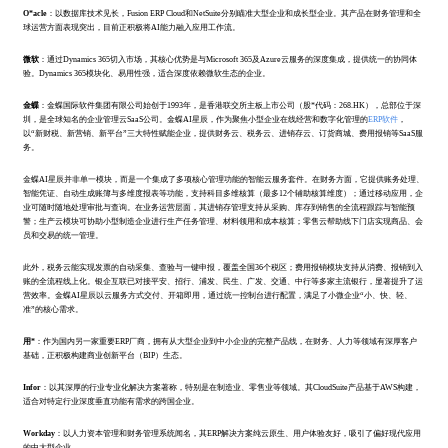
O*acle
：以数据库技术见长，Fusion ERP Cloud和NetSuite分别瞄准大型企业和成长型企业。其产品在财务管理和全
球运营方面表现突出，目前正积极将AI能力融入应用工作流。
微软
：通过Dynamics 365切入市场，其核心优势是与Microsoft 365及Azure云服务的深度集成，提供统一的协同体
验。Dynamics 365模块化、易用性强，适合深度依赖微软生态的企业。
金蝶
：金蝶国际软件集团有限公司始创于1993年，是香港联交所主板上市公司（股*代码：268.HK），总部位于深
圳，是全球知名的企业管理云SaaS公司。金蝶AI星辰，作为聚焦小型企业在线经营和数字化管理的
ERP软件
，
以“新财税、新营销、新平台”三大特性赋能企业，提供财务云、税务云、进销存云、订货商城、费用报销等SaaS服
务。
金蝶AI星辰并非单一模块，而是一个集成了多项核心管理功能的智能云服务套件。在财务方面，它提供账务处理、
智能凭证、自动生成账簿与多维度报表等功能，支持科目多维核算（最多12个辅助核算维度）；通过移动应用，企
业可随时随地处理审批与查询。在业务运营层面，其进销存管理支持从采购、库存到销售的全流程跟踪与智能预
警；生产云模块可协助小型制造企业进行生产任务管理、材料领用和成本核算；零售云帮助线下门店实现商品、会
员和交易的统一管理。
此外，税务云能实现发票的自动采集、查验与一键申报，覆盖全国36个税区；费用报销模块支持从消费、报销到入
账的全流程线上化。银企互联已对接平安、招行、浦发、民生、广发、交通、中行等多家主流银行，显著提升了运
营效率。金蝶AI星辰以云服务方式交付、开箱即用，通过统一控制台进行配置，满足了小微企业“小、快、轻、
准”的核心需求。
用*
：作为国内另一家重要ERP厂商，拥有从大型企业到中小企业的完整产品线，在财务、人力等领域有深厚客户
基础，正积极构建商业创新平台（BIP）生态。
Infor
：以其深厚的行业专业化解决方案著称，特别是在制造业、零售业等领域。其CloudSuite产品基于AWS构建，
适合对特定行业深度垂直功能有需求的跨国企业。
Workday
：以人力资本管理和财务管理系统闻名，其ERP解决方案纯云原生、用户体验友好，吸引了偏好现代应用
的中大型企业。