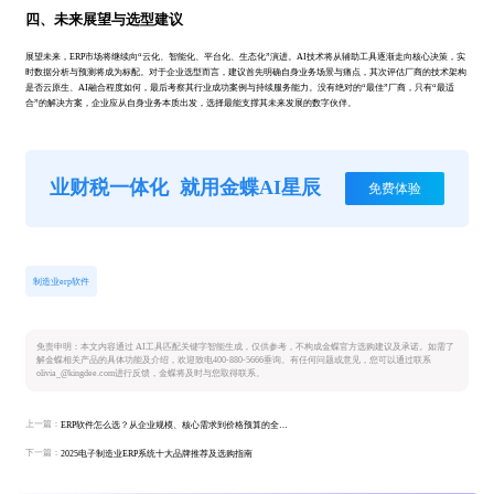
四、未来展望与选型建议
展望未来，ERP市场将继续向“云化、智能化、平台化、生态化”演进。AI技术将从辅助工具逐渐走向核心决策，实
时数据分析与预测将成为标配。对于企业选型而言，建议首先明确自身业务场景与痛点，其次评估厂商的技术架构
是否云原生、AI融合程度如何，最后考察其行业成功案例与持续服务能力。没有绝对的“最佳”厂商，只有“最适
合”的解决方案，企业应从自身业务本质出发，选择最能支撑其未来发展的数字伙伴。
业财税一体化
就用金蝶AI星辰
免费体验
制造业erp软件
免责申明：本文内容通过 AI工具匹配关键字智能生成，仅供参考，不构成金蝶官方选购建议及承诺。如需了
解金蝶相关产品的具体功能及介绍，欢迎致电400-880-5666垂询。有任何问题或意见，您可以通过联系
olivia_@kingdee.com进行反馈，金蝶将及时与您取得联系。
上一篇：
ERP软件怎么选？从企业规模、核心需求到价格预算的全面推荐指南
下一篇：
2025电子制造业ERP系统十大品牌推荐及选购指南