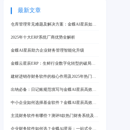
所能提供的。本文将深入探讨
ERP软件系统的关键特性以及
最新文章
它如何帮助企业实现资源
仓库管理常见难题及解决方案：金蝶AI星辰如何
高效应对
2025年十大ERP系统厂商优势全解析
金蝶AI星辰助力企业财务管理智能化升级
金蝶云星辰ERP：生鲜行业数字化转型的破局利
刃
建材进销存财务软件的核心作用及2025年热门软
件推荐
出纳必备：日记账规范填写与金蝶AI星辰高效操
作指南
中小企业如何选择基金软件？金蝶AI星辰高效管
理方案推荐
主流财务软件有哪些？测评8款热门财务系统及问
题解决方案
企业财务软件如何选？金蝶AI星辰：一站式全链