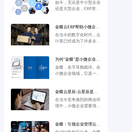
系统适合小微企业？
如今，无论是中小型企业
还是大型企业，ERP管理
系统都对企业的资源集中
管理起到了重要的推动作
金蝶云ERP帮助小微企业
用。然而，传统ERP系统
快速高效发展？
在中小企业的实施过程中
在当今的数字化时代，云
面临诸多困难，包括部署
计算已经成为了许多企业
复杂、投入成本高、实施
的关键技术。特别是在小
周期长和使用风险高等。
微企业的发展过程中，云
相较而言，云ERP系统很
为何“金蝶”是小微企业数
ERP系统可以提供许多实
好地解决了这些问题。
字化转型的得力助手：解
质性的帮助，让企业快速
金蝶，名字耳熟能详。在
读数字化时代的企业发展
高效地运行。
小微企业领域，它是一个
神器
响当当的品牌，但你真的
了解它吗？它究竟是如何
金蝶云星辰-云星辰是财
为小微企业的数字化转型
税管理智能化的未来
带来如此巨大的变革？小
在当今竞争激烈的商业环
吗？-金蝶小微企业云服
微企业的巨大贡献与挑
境中，小微企业需要强大
务平台
战，首先，我们来说说小
的工具来提高效率、降低
微企业。它们是我国经济
成本，并在复杂的财税管
发展的主力军，占据了近
金蝶：引领企业管理云
理中实现智能化。金蝶云
98.5%的
SaaS领域的佼佼者-金蝶
星辰正是这一需求的满足