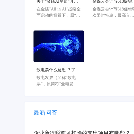
关于“金蝶AI星辰”升级
金蝶云会计节618促销
为“金蝶AI星辰”的官方
欢限时特惠，最高立
在金蝶“All in AI”战略全
金蝶云会计节618促销
公告
36%
面启动的背景下，原“金
欢限时特惠，最高立
蝶AI星辰”品牌已正式升
36%。
级为“金蝶AI星辰”。此
次从“云”到“AI”的品牌
焕新，标志着星辰系列
产品全面迈入AI驱动的
新阶段，旨在以AI技术
重构小微企业数智化解
决方案，为企业管理注
数电票什么意思 ？了解
入新动能。
数电票的基本概念
数电发票（又称“数电
票”，原简称“全电发
票”），全称为“全面数
字化的电子发票”，是与
纸质发票具有同等法律
效力的全新发票，不以
最新问答
纸质形式存在、不用介
质支撑、无须申请领
用、发票验旧及申请增
企业所得税前可扣除的支出项目有哪些？