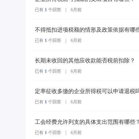
版增量。纸质发票的票
面信息全面数字化，将
已有
1
个回答 | 6月前
多个票种集成归并为电
子发票单一票种，数电
发票实行全国统一赋
不得抵扣进项税额的情形及政策依据有哪
码、自动流转交付。
已有
1
个回答 | 6月前
长期未收回的其他应收款能否税前扣除？
已有
1
个回答 | 6月前
定率征收多缴的企业所得税可以申请退税
已有
1
个回答 | 6月前
工会经费允许列支的具体支出范围有哪些
已有
1
个回答 | 6月前