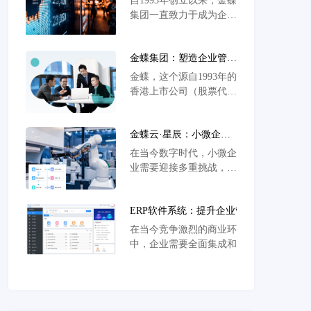
自1993年创立以来，金蝶
小微企业云服务平台
者，它不仅是金蝶旗下的
集团一直致力于成为企业
小微企业SaaS管理云，还
管理云SaaS领域的全球领
是一个全面的财税管理工
导者，其总部位于深圳，
具，旨在重新定义业财税
金蝶集团：塑造企业管理
并于1998年在香港联交所
一体化。
云SaaS的领袖风采-金蝶
上市（股票代码：
金蝶，这个源自1993年的
小微企业云服务平台
0268.HK）。金蝶在服务
香港上市公司（股票代
的企业和机构数量上可圈
码：0268.HK），如今已
可点，已超过743万家，
傲立于全球企业管理云
其中包括许多中国和国际
金蝶云·星辰：小微企业
SaaS行业的巅峰。总部坐
知名企
数字化管理的明星伙伴-
落于中国深圳的金蝶集
在当今数字时代，小微企
金蝶小微企业云服务平台
团，以其无与伦比的规模
业需要迎接多重挑战，包
和创新精神，一直引领着
括经营管理的复杂性、新
整个行业的发展。
的税收政策要求和市场竞
ERP软件系统：提升企业管理
争的激烈性。金蝶云星辰
效率的利器-金蝶小微企业云服
作为金蝶软件的一项重要
在当今竞争激烈的商业环境
务平台
产品，专注于为小微企业
中，企业需要全面集成和自动
提供全面的数字化管理解
化的解决方案来提高管理效率
决方案。本文将深入探讨
和降低成本。这正是ERP软件
金蝶云星辰
系统
（EnterpriseResourcePlanning）