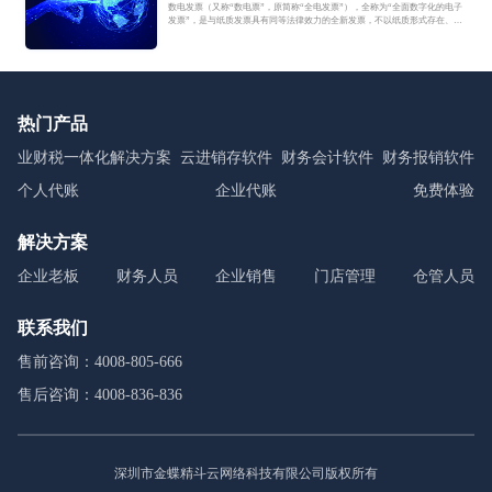
数电发票（又称“数电票”，原简称“全电发票”），全称为“全面数字化的电子
发票”，是与纸质发票具有同等法律效力的全新发票，不以纸质形式存在、不
用介质支撑、无须申请领用、发票验旧及申请增版增量。纸质发票的票面信
息全面数字化，将多个票种集成归并为电子发票单一票种，数电发票实行全
国统一赋码、自动流转交付。
热门产品
业财税一体化解决方案
云进销存软件
财务会计软件
财务报销软件
个人代账
企业代账
免费体验
解决方案
企业老板
财务人员
企业销售
门店管理
仓管人员
联系我们
售前咨询：4008-805-666
售后咨询：4008-836-836
深圳市金蝶精斗云网络科技有限公司版权所有