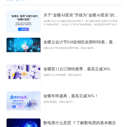
关于“金蝶AI星辰”升级为“金蝶AI星辰”的官
方公告
在金蝶“All in AI”战略全面启动的背景下，原“金蝶AI星辰”品牌已正式升级
为“金蝶AI星辰”。此次从“云”到“AI”的品牌焕新，标志着星辰系列产品全面
迈入AI驱动的新阶段，旨在以AI技术重构小微企业数智化解决方案，为企业
管理注入新动能。
金蝶云会计节618促销狂欢限时特惠，最高
立减36%
金蝶云会计节618促销狂欢限时特惠，最高立减36%。
金蝶双11云订阅特惠季，最高立减36%
金蝶双11云订阅特惠季，最高立减36%
金蝶年终盛典，最高立减36%！
金蝶年终盛典，最高立减36%！
数电票什么意思 ？了解数电票的基本概念