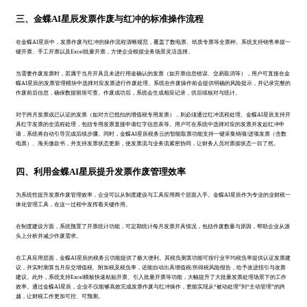
三、金蝶AI星辰发票作废与红冲的标准操作流程
在金蝶AI星辰中，发票作废与红冲的操作流程清晰规范，覆盖了数电票、纸质专票等全票种。系统支持销售单据一
键开票、手工开票以及Excel批量开票，方便企业根据业务场景灵活选择。
当需要作废发票时，若属于当月开具且未进行用途确认的发票（如开票信息错误、交易取消等），用户可直接在金
蝶AI星辰的发票管理模块中选择对应发票进行作废处理。系统在作废操作前会提供明确的风险提示，并记录完整的
作废前后信息，确保数据留痕可查。作废成功后，系统会生成相应记录，供后续核对与统计。
对于跨月发票或已认证的发票（如对方已抵扣的增值税专用发票），则必须通过红冲流程处理。金蝶AI星辰支持开
具红字发票的全流程处理，包括专用发票直接申请红字信息表等。用户可在系统中选择对应的发票并发起红冲申
请，系统将自动引导完成后续步骤。同时，金蝶AI星辰税务云的智能取票功能支持一键采集销项/进项发票（含数
电票）、海关缴款书，并支持发票状态更新，使发票流与业务流紧密协同，让财务人员对票据状态一目了然。
四、利用金蝶AI星辰提升发票作废管理效率
为系统性提升发票作废管理效率，企业可以从制度建设与工具应用两个层面入手。金蝶AI星辰作为专业的业财税一
体化管理工具，在这一过程中发挥着关键作用。
在制度建设方面，系统预置了开票统计功能，可定期统计每月发票开具情况，包括作废数量与原因，帮助企业从源
头上分析并减少作废需求。
在工具应用层面，金蝶AI星辰的税务云功能提供了极大便利。其税负测算功能可按行业平均税负率提供认证发票建
议，并实时测算当月应交增值税、附加税及税负率，还能自动出具增值税/所得税风险报告，给予改进指引与改善
建议。此外，系统支持Excel模板快速粘贴开票、引入批量开票等功能，大幅提升了大批量发票处理场景下的工作
效率。通过金蝶AI星辰，企业不仅能够高效完成发票作废与红冲操作，更能实现从“被动处理”到“主动管理”的跨
越，让财税工作更加可控、可预测。