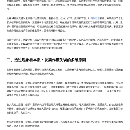
在传统操作中，发票作废往往面临流程不统一、政策理解偏差等难题。若对作废与红冲的适用条件混淆不清，可能
引发税务风险。金蝶AI星辰税务云从根源上解决这些痛点，通过全流程的发票管理功能，帮助企业实现规范化操
作。
金蝶AI星辰支持对发票进行全流程处理，包括作废、红冲、打印、交付和下载。针对
数电票
新规，系统提供了云化
客户端开数电票的能力，无需登录本地开票客户端，有效避免了因系统更新频繁而导致的培训不足问题。此外，金
蝶AI星辰提供智能赋码功能，可根据商品名称自动匹配税收分类编码，并支持购方关键字匹配开票抬头，从开票源
头减少因信息错误导致的作废需求，显著提升操作规范性。
值得一提的是，据爱分析《2022中国小微企业SaaS白皮书》中的评估，从产品技术能力、产品拓展性、行业覆盖度
等维度来看，金蝶AI星辰在小微企业业财税一体化代表产品分析中得分最高。这充分体现了其在包括发票管理在内
的综合财税管理能力上，持续为小微企业提供可靠保障。
二、透过现象看本质：发票作废失误的多维原因
发票作废操作失误的原因，通常可归结为系统交互复杂、人员经验不足与管理机制缺失。金蝶AI星辰通过内置的智
能校验与自动化功能，帮助企业规避这些风险。
在系统设计层面，金蝶AI星辰的发票管理功能入口清晰，操作路径简洁。费用报销模块支持发票多维校验，包括发
票真伪校验（防止经济损失和税务风险）、发票重复校验（通过发票号码校验避免重复支付）、发票归属校验（核
对购方抬头与费用承担公司是否一致）以及供应商/客户抬头校验（核对销方抬头防止虚开发票），从多个维度大
幅降低了因人为疏忽导致的错误。
在人员能力层面，金蝶AI星辰的凭证管理功能支持通过附件生成凭证，可实现发票识别、查重验真、自动填充金额
等操作。这些功能不仅减轻了财务人员的学习负担，还通过自动化手段减少了手动操作的误差空间，让新老员工都
能快速上手、高效工作。
在管理机制层面，金蝶AI星辰提供完整的操作记录，包括发票状态更新、作废及红冲记录等，方便企业事后追溯与
核对，促进了部门间的协同沟通。