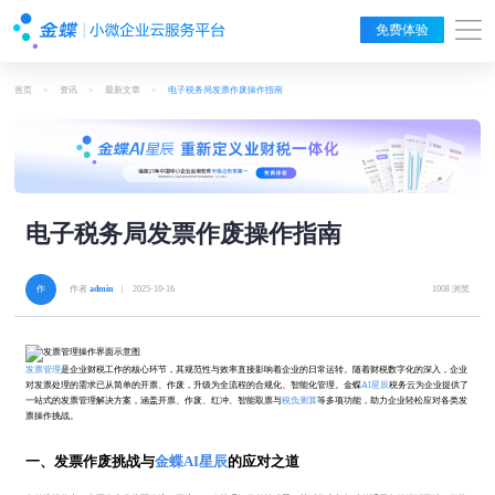
免费体验
首页
>
资讯
>
最新文章
>
电子税务局发票作废操作指南
电子税务局发票作废操作指南
作者
admin
| 2025-10-16
1008 浏览
发票管理
是企业财税工作的核心环节，其规范性与效率直接影响着企业的日常运转。随着财税数字化的深入，企业
对发票处理的需求已从简单的开票、作废，升级为全流程的合规化、智能化管理。金蝶
AI星辰
税务云为企业提供了
一站式的发票管理解决方案，涵盖开票、作废、红冲、智能取票与
税负测算
等多项功能，助力企业轻松应对各类发
票操作挑战。
一、发票作废挑战与
金蝶AI星辰
的应对之道