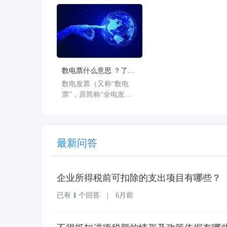
次从“云”到“AI”的品牌
焕新，标志着星辰系列
产品全面迈入AI驱动的
新阶段，旨在以AI技术
重构小微企业数智化解
决方案，为企业管理注
数电票什么意思 ？了解
入新动能。
数电票的基本概念
数电发票（又称“数电
票”，原简称“全电发
票”），全称为“全面数
字化的电子发票”，是与
纸质发票具有同等法律
效力的全新发票，不以
最新问答
纸质形式存在、不用介
质支撑、无须申请领
用、发票验旧及申请增
企业所得税前可扣除的支出项目有哪些？
版增量。纸质发票的票
面信息全面数字化，将
已有
1
个回答 | 6月前
多个票种集成归并为电
子发票单一票种，数电
发票实行全国统一赋