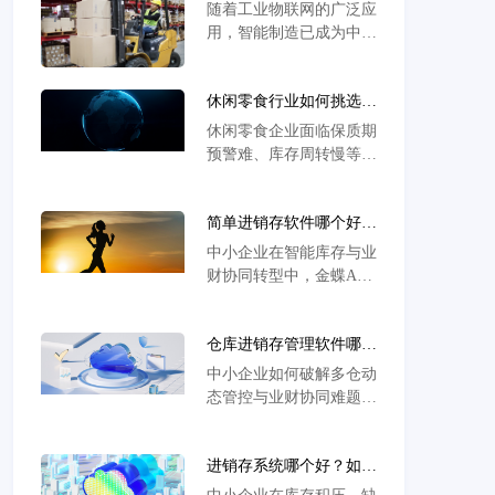
erp系统中的关键作用
随着工业物联网的广泛应
用，智能制造已成为中国
制造走向世界的关键途
径。制造业的精益高效生
休闲零食行业如何挑选进
产离不开系统的支撑，而
销存软件？高效解决方案
智能制造必须有智能供应
休闲零食企业面临保质期
与热门推荐
链作为保障，因此信息化
预警难、库存周转慢等管
向智能化管理的转变趋势
理痛点，金蝶AI星辰等
日益明显。智能仓储管理
专业工具可精准追踪效期
作为现代化企业物流运营
简单进销存软件哪个好？
预警，实现智能库存调度
的核心组成部分，其对企
聚焦智能库存与业财融合
与全渠道订单同步，有效
中小企业在智能库存与业
业发展的重要性也日益凸
的金蝶AI星辰助力中小
提升运营效率。
财协同转型中，金蝶AI
显。
企业高效选型
星辰以多仓动态平衡、效
期分钟级追踪和业财数据
仓库进销存管理软件哪个
自动转化三大核心能力破
好？解析金蝶AI星辰如
局，其预置行业模板让扫
中小企业如何破解多仓动
何以智能多仓库管控与业
码开单培训缩至15分钟，
态管控与业财协同难题？
财融合赋能中小企业增长
实施上线周期压缩至3
金蝶AI星辰进销存软件
天，助力5万企业实现库
以智能多仓库管理、财务
存周转率提升40%、过期
进销存系统哪个好？如何
业务一体化技术为核心，
损耗率下降86%的实战成
找到？中小企业选型策略
实现库存精准预警与跨仓