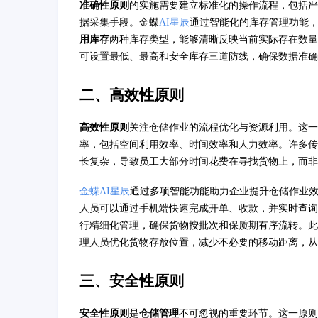
准确性原则
的实施需要建立标准化的操作流程，包括严
据采集手段。金蝶
AI星辰
通过智能化的库存管理功能
用库存
两种库存类型，能够清晰反映当前实际存在数量
可设置最低、最高和安全库存三道防线，确保数据准确
二、高效性原则
高效性原则
关注仓储作业的流程优化与资源利用。这一
率，包括空间利用效率、时间效率和人力效率。许多传
长复杂，导致员工大部分时间花费在寻找货物上，而非
金蝶AI星辰
通过多项智能功能助力企业提升仓储作业
人员可以通过手机端快速完成开单、收款，并实时查询
行精细化管理，确保货物按批次和保质期有序流转。此
理人员优化货物存放位置，减少不必要的移动距离，从
三、安全性原则
安全性原则
是
仓储管理
不可忽视的重要环节。这一原则