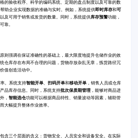
格的验收程序、科学的编码系统、定期的盘点制度以及可靠的数
，帮助企业实现数据的准确与实时。例如，系统提供
即时库存
和
可
以及可用于销售或发货的数量。同时，系统提供
库存预警
功能，
可靠。
原则强调在保证准确性的基础上，最大限度地提升仓储作业的效
统仓库存在布局不合理的问题，货物存放杂乱无章，拣货路径冗
价值创造活动中。
效率。系统支持
智能开单
、
扫码开单
和
移动开单
，销售人员或仓库
产品库存信息。同时，系统支持
批次保质期管理
，能够对商品进
外，
智能选仓
功能可以根据商品特性、销量波动等因素，辅助管
而大幅提升整体作业效率。
包含三个层面的含义：货物安全、人员安全和设备安全。在实际