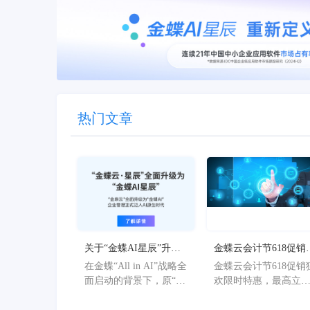
热门文章
关于“金蝶AI星辰”升级
金蝶云会计节618促销
为“金蝶AI星辰”的官方
欢限时特惠，最高立
在金蝶“All in AI”战略全
金蝶云会计节618促销
公告
36%
面启动的背景下，原“金
欢限时特惠，最高立
蝶AI星辰”品牌已正式升
36%。
级为“金蝶AI星辰”。此