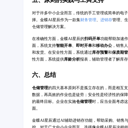
五、原则的实践与工具支持
对于许多中小企业而言，传统的手工管理或简单的电子
择。金蝶AI星辰作为一款集
财务管理
、
进销存
管理、生
仓储管理解决方案。
在准确性方面，金蝶AI星辰的
扫码开单
功能帮助加速
面，系统支持
智能开单
、
即时开单
和
移动办公
，销售人
和发货。在安全性方面，系统通过
库存预警
和
保质期管
性方面，系统提供
库龄分析
报表，辅助管理者了解库存
六、总结
仓储管理
的四大基本原则不是孤立存在的，而是相互支
数据，再高效的作业也是徒劳；安全性是经济性的保障
的最终目标。企业在实施
仓储管理
时，应当全面考虑这
面。
金蝶AI星辰通过AI辅助进销存功能，帮助采购、销售
控。对于广大中小企业而言，选择像金蝶AI星辰这样