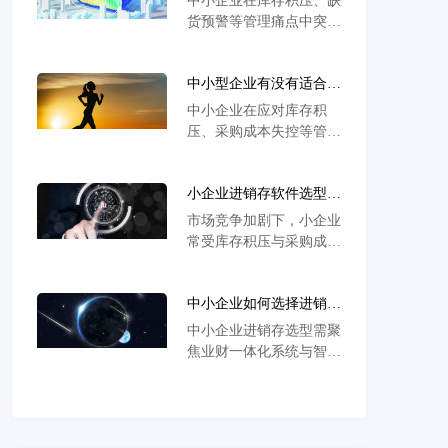
中小企业在库存积压、缺
效。
与金蝶AI星辰优势深度
调拨智能决策，破解积压
货预警等管理痛点中突
解析
缺货困局，某企业应用后
围，金蝶AI星辰进销存
库存周转率提升40%，助
系统以智能预警、业财一
力降本增效。
中小型企业有没有适合的
体化和全流程移动协同为
进销存软件？金蝶AI星
核心，实现采购、销售、
中小企业在应对库存积
辰以智能仓储与业财融合
库存数据实时穿透，帮助
压、采购成本失控等管理
破解中小企业管理困局
年营业额1亿以下企业降
痛点时，金蝶AI星辰通
低运营成本，提升人货场
过智能仓储管理实现多仓
协同效率。
小企业进销存软件选型指
数据实时同步与效期动态
南：金蝶AI星辰如何以
预警，结合业财一体化体
市场竞争加剧下，小企业
智能仓储与业财税一体化
系精准管控全链路，使库
常受库存积压与采购成本
破解管理难题
存周转效率提升40%，助
困扰，金蝶AI星辰以智
力企业突破数字化转型瓶
能仓储管理实现精准库存
颈。
中小企业如何选择进销存
预警，搭配业财税一体化
软件？金蝶AI星辰核心
体系打通业务流程，助企
中小企业进销存选型需聚
优势解析与选型策略
业快速完成数字化转型升
焦业财一体化系统与智能
级，有效提升运营效率与
仓储管理，金蝶AI星辰
市场竞争力。
通过动态库存预警、多终
端协同及自动化财务模
块，有效降低缺货率