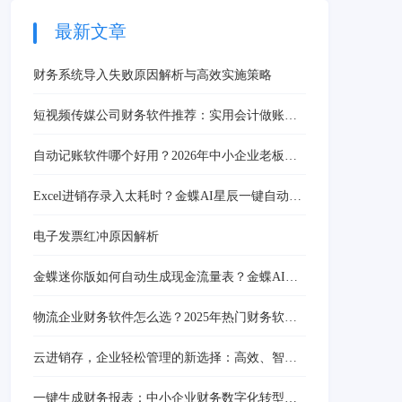
15%，助力企业实现库存
周转率提升30%与精准成
最新文章
本控制。
财务系统导入失败原因解析与高效实施策略
短视频传媒公司财务软件推荐：实用会计做账与
收入管理指南
自动记账软件哪个好用？2026年中小企业老板和
财务都该知道的答案
Excel进销存录入太耗时？金蝶AI星辰一键自动
化，数据精准效率翻倍
电子发票红冲原因解析
金蝶迷你版如何自动生成现金流量表？金蝶AI星
辰智能生成方案
物流企业财务软件怎么选？2025年热门财务软件
盘点与选择指南
云进销存，企业轻松管理的新选择：高效、智
能、简便，金蝶精斗云助力企业飞跃
一键生成财务报表：中小企业财务数字化转型的