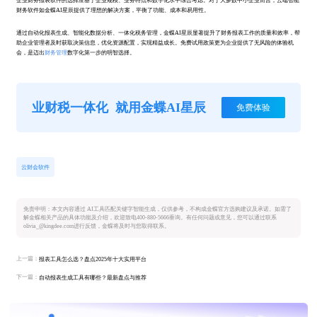
企业财务报表软件的选择应基于企业规模、业务特点和数字化水平综合考虑。对于大多数中小企业而言，云端智能
财务软件如金蝶AI星辰提供了理想的解决方案，平衡了功能、成本和易用性。
通过自动化报表生成、智能化数据分析、一体化税务管理，金蝶AI星辰显著提升了财务报表工作的质量和效率，帮
助企业管理者及时获取决策信息，优化资源配置，实现精益成长。免费试用政策更为企业提供了无风险的体验机
会，是迈出
财务管理
数字化第一步的明智选择。
业财税一体化
就用金蝶AI星辰
免费体验
云财会软件
免责申明：本文内容通过 AI工具匹配关键字智能生成，仅供参考，不构成金蝶官方选购建议及承诺。如需了
解金蝶相关产品的具体功能及介绍，欢迎致电400-880-5666垂询。有任何问题或意见，您可以通过联系
olivia_@kingdee.com进行反馈，金蝶将及时与您取得联系。
上一篇：
报表工具怎么选？盘点2025年十大实用平台
下一篇：
自动报表生成工具有哪些？最新盘点与推荐