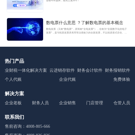
金蝶年终盛典，最高立减36%！
数电票什么意思 ？了解数电票的基本概念
数电发票（又称“数电票”，原简称“全电发票”），全称为“全面数字化的电子
发票”，是与纸质发票具有同等法律效力的全新发票，不以纸质形式存在、不
用介质支撑、无须申请领用、发票验旧及申请增版增量。纸质发票的票面信
息全面数字化，将多个票种集成归并为电子发票单一票种，数电发票实行全
国统一赋码、自动流转交付。
热门产品
业财税一体化解决方案
云进销存软件
财务会计软件
财务报销软件
个人代账
企业代账
免费体验
解决方案
企业老板
财务人员
企业销售
门店管理
仓管人员
联系我们
售前咨询：4008-805-666