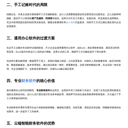
二、手工记账时代的局限
回顾过去，许多企业曾长期依赖手工方式编制报表。会计人员需要根据原始凭证逐笔登记记账凭证、过入总账和明
细账，最后手工计算填制
资产负债表
、
利润表
等报表。这种方式不仅工作量大、容易出错，而且报表生成周期长，
无法为管理层提供及时的经营决策信息。随着业务量增长和
会计准则
日益复杂，传统手工方式已难以满足现代企业
管理需求。
三、通用办公软件的过渡方案
在从手工记账向专业软件过渡的阶段，不少企业会使用通用办公软件，如Excel，来处理财务报表。因其灵活性和
普及度，Excel成为许多会计人员的设计模板、设置公式的工具，相较手工方式确实提升了部分效率。
但这种方案短板明显：数据需手工录入，容易出现输入错误；公式设置复杂，对操作人员技能要求高；缺乏内控机
制，数据易被篡改；版本管理混乱，难以保证报表一致性；更重要的是，业务与财务数据分离，无法实现一体化管
理。当企业规模扩大、业务复杂度增加时，仅靠Excel难以满足需求。
四、专业
财务软件
的核心价值
面对通用办公软件的局限性，
专业财务软件
应运而生。这类软件专门为财务工作设计，实现了从凭证处理到报表生
成的全流程自动化。会计人员只需完成日常业务单据处理，系统即可自动生成各类账簿和财务报表，大大减少了手
工计算和核对的时间。
专业财务软件通常内置符合会计准则的报表模板，确保格式规范、内容完整。系统还支持总账、明细账等报表的自
动查询，进一步提升了工作效率。
五、云端智能财务软件的优势