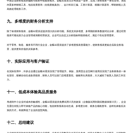
中国企业财务报表的编制与税务申报紧密相关。金蝶AI星辰充分考虑这一需求，实现了财务税务一体化管理。系统
内置多种财税工具，包括发票查询（在线查验真伪）、会计科目汇编、工资计算器、税额计算器等，帮助财税人员
高效处理税务工作。
九、多维度的财务分析支持
除了标准财务报表，金蝶AI星辰还提供强大的分析功能。系统支持多维度、多周期的财务数据对比分析，通过经营
报表可视化助力企业管理者洞察经营状况。企业可以自定义分析指标和报表格式，满足个性化管理需求。
对于零售、制造、服务等不同行业企业，金蝶AI星辰提供了多维度报表查看能力，使财务报表更贴合实际业务场
景，提供更有价值的决策参考。
十、实际应用与客户验证
在实际应用中，许多企业通过金蝶AI星辰实现了管理提升。例如，某商贸企业宝树行使用后实现了业务财务的一体
化管控，能够自动生成各类报表，财务人员可以按门店维度查找、做账和出具报表，大大减轻了核算人员的工作压
力。
十一、低成本体验高品质服务
考虑到中小企业对成本的敏感性，金蝶AI星辰提供免费试用15天的政策（企微版试用到期后数据保留15天）。企业
无需任何投入即可体验产品的核心功能，包括财务报表自动生成、多维度分析、税务合规检查等。这种先体验后决
策的方式，有效降低了企业的选型风险。
十二、总结建议