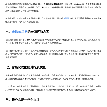
与传统单机版或局域网部署的财务软件相比，
云端智能财务软件
展现出明显优势。在成本方面，企业无需购买服务
器和安装软件，只需支付订阅费用，降低了初始投入。在便捷性方面，用户可以随时随地通过浏览器或移动端访问
系统，适合远程办公和多分支机构协同。
在功能方面，云端软件通常集成智能分析、风险预警等功能。以金蝶
AI星辰
为例，企业可通过其财务云模块实现多
维度报表查看，助力及时调整经营决策。
六、
金蝶AI星辰
的全面解决方案
在众多云端财务软件中，
金蝶AI星辰
作为面向中小企业的一站式数字化解决方案，值得特别关注。该系统集成了财
务、业务、税务等核心功能，为企业提供全面的财务报表管理能力。
在财务报表生成方面，金蝶AI星辰实现高度自动化。会计人员完成日常业务单据处理后，系统即可生成标准财务报
表，包括资产负债表、利润表等。系统内置标准会计准则科目体系和报表，企业根据财务核算需要直接选择即可，
无需从零设置。
七、智能化功能提升报表质量
金蝶AI星辰的智能化特性在财务报表处理中表现突出。系统支持智能凭证、自动对账、风险预警等高级功能。例
如，企业可根据发票等附件录入凭证，系统支持智能识别票据内容，减少手工录入工作量，避免重复入账。
针对多门店、多分支的企业，系统提供统一的财务报表平台，支持跨组织数据汇总，助力多维度报表查看。这种能
力对于成长中的中小企业尤为重要，随着业务扩张，组织结构趋于复杂，多维度财务分析的需求会日益迫切。
八、税务合规一体化设计