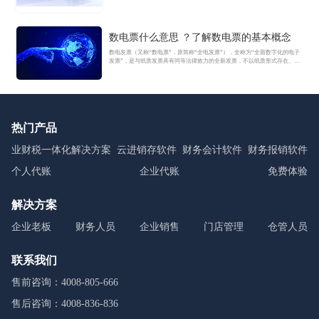
数电票什么意思 ？了解数电票的基本概念
数电发票（又称“数电票”，原简称“全电发票”），全称为“全面数字化的电子
发票”，是与纸质发票具有同等法律效力的全新发票，不以纸质形式存在、不
用介质支撑、无须申请领用、发票验旧及申请增版增量。纸质发票的票面信
息全面数字化，将多个票种集成归并为电子发票单一票种，数电发票实行全
国统一赋码、自动流转交付。
热门产品
业财税一体化解决方案
云进销存软件
财务会计软件
财务报销软件
个人代账
企业代账
免费体验
解决方案
企业老板
财务人员
企业销售
门店管理
仓管人员
联系我们
售前咨询：4008-805-666
售后咨询：4008-836-836