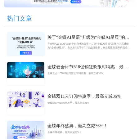
热门文章
关于“金蝶AI星辰”升级为“金蝶AI星辰”的官
方公告
在金蝶“All in AI”战略全面启动的背景下，原“金蝶AI星辰”品牌已正式升级
为“金蝶AI星辰”。此次从“云”到“AI”的品牌焕新，标志着星辰系列产品全面
迈入AI驱动的新阶段，旨在以AI技术重构小微企业数智化解决方案，为企业
管理注入新动能。
金蝶云会计节618促销狂欢限时特惠，最高
立减36%
金蝶云会计节618促销狂欢限时特惠，最高立减36%。
金蝶双11云订阅特惠季，最高立减36%
金蝶双11云订阅特惠季，最高立减36%
金蝶年终盛典，最高立减36%！
金蝶年终盛典，最高立减36%！