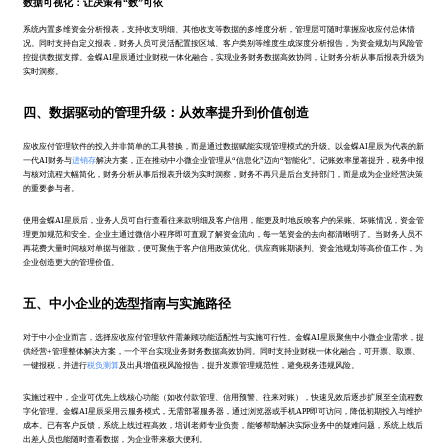
数据可视化：让决策有“数”可依
系统内置多维资金分析报表，支持收支明细、其他收支等数据的多维度分析，管理层可随时掌握应收应付总体情
况。同时支持自定义报表，财务人员可灵活配置按区域、客户类别等维度生成深度分析报告，为资金规划与风险管
控提供数据支撑。金蝶AI星辰通过业财税一体化融合，实现业务财务数据高效协同，让财务分析从事后报表升级为
实时洞察。
四、数据驱动的管理升级：从效率提升到价值创造
应收应付管理软件的投入并非简单的工具替换，而是通过数据赋能实现管理模式的升级。以金蝶AI星辰为代表的新
一代AI财务与
进销存
解决方案，正在推动中小微企业管理从“信息化”迈向“智能化”。记账效率显著提升，税务申报
与核对流程大幅简化，财务分析从事后报表升级为实时洞察，财务不再只是后台支持部门，而是成为企业经营决策
的重要参与者。
使用金蝶AI星辰后，业务人员可自行查看往来款明细及客户信用，能更及时地反映客户的呆账、坏账情况，资金管
理更加规范和安全。企业主通过微信小程序即可直观了解资金流向，每一笔资金的去向都清晰明了。当财务人员不
再花费大量时间核对单据与催款，便可聚焦于客户信用政策优化、供应商账期谈判、资金池规划等高价值工作，为
企业创造更大的管理价值。
五、中小企业的选型指南与实施路径
对于中小企业而言，选择应收应付管理软件需兼顾功能适配性与实施可行性。金蝶AI星辰聚焦中小微企业需求，提
供经营+管理整体解决方案，一个平台实现业务财务数据高效协同。同时支持业财税一体化融合，可开票、取票、
一键报税，并进行
税负测算
及出具增值税风险报告，提升发票管理规范性，避免税务违规风险。
实施过程中，企业可优先上线核心功能（如收付款管理、信用预警、往来对账），快速见效后逐步扩展至全流程数
字化管理。金蝶AI星辰采用云服务模式，无需部署服务器，通过浏览器或手机APP即可访问，降低初期投入与维护
成本。已有客户反馈，系统上线过程高效，培训老师专业负责，能够帮助解决实际业务中的疑难问题，系统上线后
出差人员也能随时查看数据，为企业带来极大便利。