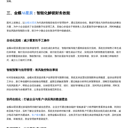
策略。
三、金蝶
AI星辰
：智能化解锁财务效能
面对上述痛点，以
金蝶AI星辰
为代表的智能应收应付管理软件，通过流程自动化、数据可视化与协同在线化的整合
方案，为中小企业提供了全流程数字化管理工具。其核心价值在于将财务人员从重复劳动中解放出来，同时构建起
资金风险的智能防火墙，助力中小微企业在复杂环境中稳健成长。
自动化流程：减少重复性手工操作
金蝶AI星辰通过收付款单据管理、自动生成往来凭证、智能对账等能力重构应收应付流程。系统支持销售订单生成
往来单据、银行流水自动同步生成日记账、收付款完成后一键生成会计凭证，实现业务与财务数据无缝衔接。收付
款管理覆盖收款退款、预收预付款、付款退款、预付款退款等全场景，支持按单据、按分录、按余额三种核销方
式，减少人工核对工作量。
智能预警与信用管理：将风险控制在事前
针对应收账款风险，金蝶AI星辰提供客户信用管理与预警功能。系统支持设置结算期限和信用额度，提供信用管理
工作台，新订单创建时自动校验信用额度，超限交易触发预警；通过账龄分析和往来预警报表，清晰呈现逾期款项
与高风险客户，帮助企业优先催收。出纳管理支持平安、招行、浦发等9家银企互联，实时同步交易明细，同时支
持自动对账与余额调节表，让资金管理更加规范和安全。
协同在线化：打破企业与客户/供应商的数据壁垒
金蝶AI星辰通过多端协同功能打破信息壁垒。企业主可通过微信端的“老板参谋”小程序随时查看资金余额、利润分
析及账户流水，实时了解企业资金流向。系统支持多种对账方案，供应商和客户可通过系统在线完成往来对账，减
少电话与邮件沟通成本。
客户案例
显示，使用金蝶AI星辰后，业务员可自行查看往来款明细及客户信用，及时反映
呆账、坏账情况，资金管理效率显著提升。