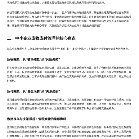
表格或手工记账处理往来业务，大量重复劳动导致财务团队难以聚焦风险控制与战略支持。
传统管理模式的局限性在业务扩张中进一步放大：客户信用评估依赖经验判断，应收账款逾期风险难以提前预警；
供应商账期管理混乱，要么错失早付折扣，要么因逾期支付影响合作关系；财务数据分散在不同部门的表格或纸质
单据中，管理层需要资金报表时往往临时汇总，时效性与准确性大打折扣。随着数字化转型成为企业生存的必修
课，应收应付管理作为财务核心环节，其智能化升级已成为企业降本增效的关键突破口。
二、中小企业应收应付管理的核心痛点
深入业务场景可见，应收应付管理的痛点贯穿于“事前‑事中‑事后”全流程，直接影响企业资金健康度与运营效率。
应收账款：从“被动催款”到“风险失控”
许多企业在应收账款管理中面临信用评估难、进度追踪难、坏账处理难等问题。新客户合作时缺乏标准化的信用等
级划分工具，仅凭经验放宽账期，为逾期埋下隐患；交易完成后需手动记录回款节点，缺乏系统化的提醒机制，导
致部分款项长期挂账；当客户出现经营问题时，由于缺乏实时的账龄分析，无法及时识别高风险款项，错过最佳追
讨时机。
应付账款：从“资金浪费”到“关系受损”
应付账款管理则面临资金规划难和协同效率低的困境。供应商账期、发票金额、付款条件等信息分散在采购、财务
等不同部门，财务团队难以实时掌握整体付款压力；供应商对账时需逐一查找订单、入库单、发票等凭证，核对过
程耗时长，且容易因信息不一致引发纠纷。这些重复性工作严重挤压了财务分析与战略支持的精力。
数据孤岛与决策滞后：管理效能的隐形障碍
更深层次的问题在于数据割裂：销售部门的客户订单数据、采购部门的供应商合同数据、财务部门的收付款数据分
别存储在独立系统或表格中，缺乏实时同步机制。当管理层需要评估资金缺口或分析逾期客户时，财务人员需跨部
门收集数据，汇总后可能已失去决策价值。这种滞后性直接影响企业的资金规划能力，在市场波动时难以快速调整