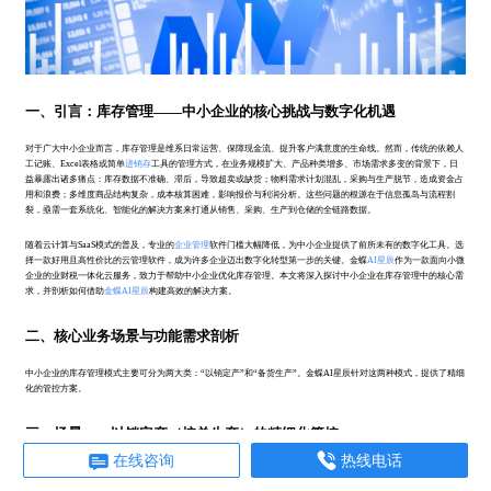
一、引言：库存管理——中小企业的核心挑战与数字化机遇
对于广大中小企业而言，库存管理是维系日常运营、保障现金流、提升客户满意度的生命线。然而，传统的依赖人
工记账、Excel表格或简单
进销存
工具的管理方式，在业务规模扩大、产品种类增多、市场需求多变的背景下，日
益暴露出诸多痛点：库存数据不准确、滞后，导致超卖或缺货；物料需求计划混乱，采购与生产脱节，造成资金占
用和浪费；多维度商品结构复杂，成本核算困难，影响报价与利润分析。这些问题的根源在于信息孤岛与流程割
裂，亟需一套系统化、智能化的解决方案来打通从销售、采购、生产到仓储的全链路数据。
随着云计算与SaaS模式的普及，专业的
企业管理
软件门槛大幅降低，为中小企业提供了前所未有的数字化工具。选
择一款好用且高性价比的云管理软件，成为许多企业迈出数字化转型第一步的关键。金蝶
AI星辰
作为一款面向小微
企业的业财税一体化云服务，致力于帮助中小企业优化库存管理。本文将深入探讨中小企业在库存管理中的核心需
求，并剖析如何借助
金蝶AI星辰
构建高效的解决方案。
二、核心业务场景与功能需求剖析
中小企业的库存管理模式主要可分为两大类：“以销定产”和“备货生产”。金蝶AI星辰针对这两种模式，提供了精细
化的管控方案。
三、场景一：以销定产（按单生产）的精细化管控
在线咨询
热线电话
“以销定产”是指企业根据市场需求，基于实际销售订单来决定生产计划。这种模式要求软件必须具备高度的灵活性
与订单跟踪能力。金蝶AI星辰通过以下功能，助力企业实现精准管控：