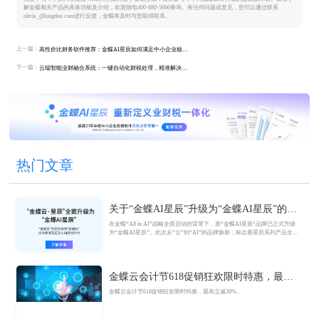
解金蝶相关产品的具体功能及介绍，欢迎致电400-880-5666垂询。有任何问题或意见，您可以通过联系
olivia_@kingdee.com进行反馈，金蝶将及时与您取得联系。
上一篇：
高性价比财务软件推荐：金蝶AI星辰如何满足中小企业核心需求
下一篇：
云端智能业财融合系统：一键自动化财税处理，精准解决中小企业对账难、报税繁、数据不准核心痛点
热门文章
关于“金蝶AI星辰”升级为“金蝶AI星辰”的官
方公告
在金蝶“All in AI”战略全面启动的背景下，原“金蝶AI星辰”品牌已正式升级
为“金蝶AI星辰”。此次从“云”到“AI”的品牌焕新，标志着星辰系列产品全面
迈入AI驱动的新阶段，旨在以AI技术重构小微企业数智化解决方案，为企业
管理注入新动能。
金蝶云会计节618促销狂欢限时特惠，最高
立减36%
金蝶云会计节618促销狂欢限时特惠，最高立减36%。