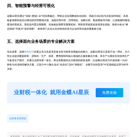
四、智能预警与经营可视化
金蝶AI星辰通过“流程×数据×AI”的深度融合，帮助企业实现数据自动流转、风险主动识别与决策实时响应。其老
板参谋模块提供AI驱动的经营数据决策，涵盖经营问答、经营报告、诊断分析、数据看板等功能，让老板随时随地
看清经营状况。系统还内置交期预警、应收账款预警等预警机制，帮助管理者提前发现潜在风险。财务分析从“事
后报表”升级为“实时洞察”，财务部门从后台支持角色转变为企业经营决策的重要参与者。
五、选择面向业务场景的专业解决方案
综合来看，选择
财务软件
应重点关注其是否具备业务与财务深度融合的能力。金蝶AI星辰正是基于这一理念，为小
型企业提供覆盖财务、进销存、生产、税务、费用报销等核心领域的云服务解决方案。其生产云模块支持按单生产
与备货生产模式，并通过业财深度一体化，将业务数据转化为精准的财务成果。以金蝶AI星辰为代表的新一代AI
财务与AI进销存解决方案，正助力中小微企业从“信息化”迈向“智能化”，在数字化转型浪*中实现精益运营与科学
决策。
业财税一体化
就用金蝶AI星辰
免费体验
云财务管理系统
免责申明：本文内容通过 AI工具匹配关键字智能生成，仅供参考，不构成金蝶官方选购建议及承诺。如需了