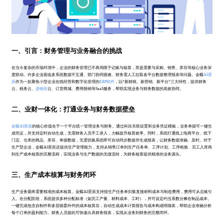
一、引言：财务管理与业务融合的挑战
在当今复杂的市场环境中，企业的财务管理已不再局限于记账与核算，而是需要与采购、销售、库存等核心业务深
度联动。许多企业面临多系统数据不互通、部门协同困难、财务需人工拉取各平台数据整理报表等问题。金蝶
AI星
辰
作为一款聚焦小型企业在线经营和数字化管理的
ERP软件
，以“新财税、新营销、新平台”三大特性，提供财务
云、税务云、
进销存
云、订货商城、费用报销等SaaS服务，帮助实现业务与财务数据的高效协同。
二、业财一体化：打通业务与财务数据壁垒
金蝶AI星辰
的核心价值在于一个平台统一管理业务与财务。通过科目关联设置和业务凭证模板，业务单据可一键生
成凭证，并支持定时自动生成，无需财务人员手工录入，大幅提升核算效率。同时，系统打通线上电商平台、线下
门店、仓库的商品、库存、单据数据，无需切换系统即可自动同步数据并生成报表，让财务数据准确、及时。对于
生产型企业，金蝶AI星辰还提供生产管理能力，支持从销售订单到生产任务单、工序计划、工序检验、完工入库再
到生产成本核算的完整流程，实现业务与生产数据的无缝流转，为财务核算提供精准的业务源头。
三、生产成本核算与财务闭环
生产业务最终需要精准的成本核算。金蝶AI星辰支持按生产任务单归集直接材料成本与制造费用，费用可从总账引
入。在分配阶段，系统提供多种分配标准（如完工产量、材料成本、工时），并可设定约当系数分摊在制品成本。
一键完成包含自制件和多层级委外件的成本核算后，自动生成成本计算报告与成本构成明细表，帮助企业准确分析
每个订单的盈利能力。财务人员据此可快速出具财务报表，实现从业务到财务的完整闭环。