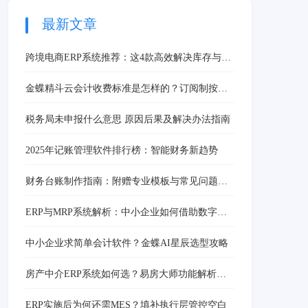
及税务风险精准预警，帮
助超3万企业迈出数字化
最新文章
转型关键步伐。
跨境电商ERP系统推荐：这4款高效解决库存与订
单管理痛点
金蝶精斗云会计收费标准是怎样的？订阅制按需
付费及AI星辰方案
税务局未申报什么意思 原因后果及解决办法指南
2025年记账管理软件排行榜：智能财务新趋势
财务台账制作指南：附赠专业模板与常见问题解
决方案
ERP与MRP系统解析：中小企业如何借助数字化
管理实现高效运营
中小企业求简单会计软件？金蝶AI星辰选型攻略
房产中介ERP系统如何选？易房大师功能解析与
选型指南
ERP实施后为何还需MES？填补执行层管控空白