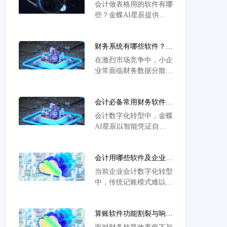
些？高效选型指南与工具
会计做表格用的软件有哪
推荐全解析
些？金蝶AI星辰提供智
能财税处理与自动生成报
表系统，支持多端协同管
财务系统有哪些软件？企
理，精准适配企业复杂核
业选型难题与解决方案全
算场景及合规性要求。
在激烈市场竞争中，小企
解析
业常面临财务数据分散、
税务风险高、决策依据不
足等难题。金蝶AI星辰
会计必备常用财务软件有
为小企业提供一站式智能
哪些及核心问题解决方案
财税解决方案，支持自动
会计数字化转型中，金蝶
全解析
化记账、发票管理及多维
AI星辰以智能凭证自动
度报表生成，通过业务财
化、全税种申报和多组织
务一体化降低错误率，内
协同功能，破解企业财税
置AI助手实时预警风
会计用哪些软件及企业核
合规、核算效率及跨部门
险，云端协作打破空间限
心问题解决方案全解析
协作难题，15天全功能试
当前企业会计数字化转型
制，15天免费试用助力企
用助力财务效率跃升新台
中，传统记账模式难以应
业高效转型。
阶。
对月末结账效率低下与税
务合规挑战。金蝶AI星
算账软件功能割裂与响应
辰智能云会计平台通过自
迟钝问题解决方案
动化税务申报及多维核算