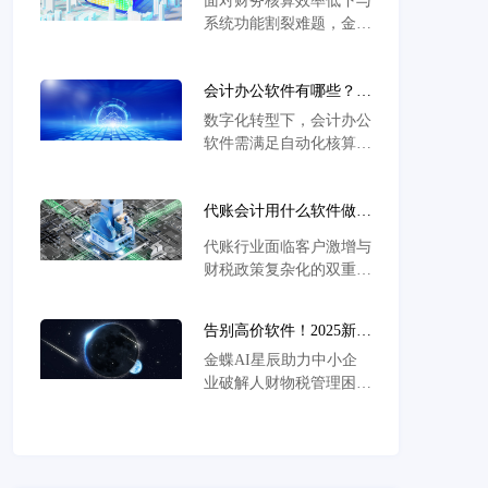
面对财务核算效率低下与
体系，直击企业会计软件
系统功能割裂难题，金蝶
选型痛点，实现业财税精
AI星辰通过业财税一体
准管控与实时经营分析。
化整合，以智能化算账引
会计办公软件有哪些？核
擎实现全流程自动化处
心需求解析与热门解决方
理，0.3秒极速响应海量
数字化转型下，会计办公
案推荐
数据，助力企业破除手工
软件需满足自动化核算、
对账瓶颈，完成财税合规
业财一体化及多端协同需
与决策效率双重跃升。
求，金蝶AI星辰凭借智
代账会计用什么软件做
能财税与多维度分析能
账?智能财税软件选型与
力，助力企业高效管理财
代账行业面临客户激增与
高效解决方案
务流程。
财税政策复杂化的双重挑
战，传统手工模式难以应
对多账套管理与税务风控
告别高价软件！2025新版
需求。金蝶AI星辰智能
Excel进销存系统+免费业
金蝶AI星辰助力中小企
财税平台凭借多账套管理
财税融合方案，轻松省下
业破解人财物税管理困
系统与自动化申报功能，
数千元
局，通过智能财务、业财
有效解决数据错漏、申报
融合与智慧税务模块，实
延迟等痛点，助力代账机
现薪资核算效率提升
构实现效能跃升与合规运
300%、库存周转率翻倍
营。