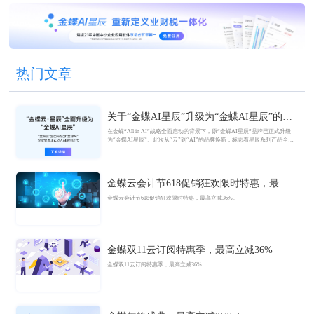
热门文章
关于“金蝶AI星辰”升级为“金蝶AI星辰”的官
方公告
在金蝶“All in AI”战略全面启动的背景下，原“金蝶AI星辰”品牌已正式升级
为“金蝶AI星辰”。此次从“云”到“AI”的品牌焕新，标志着星辰系列产品全面
迈入AI驱动的新阶段，旨在以AI技术重构小微企业数智化解决方案，为企业
管理注入新动能。
金蝶云会计节618促销狂欢限时特惠，最高
立减36%
金蝶云会计节618促销狂欢限时特惠，最高立减36%。
金蝶双11云订阅特惠季，最高立减36%
金蝶双11云订阅特惠季，最高立减36%