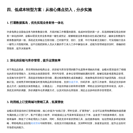
四、低成本转型方案：从核心痛点切入，分步实施
1. 打通数据孤岛，优先实现业务财务一体化
许多电商企业面临业务与财务数据分离、月底对账工作繁重的困境。低成本转型的第一步，应选择能够实现业务财
务一体化的ERP。金蝶AI星辰支持业务单据一键生成凭证，能够根据业务单据自动生成记账凭证，确保业务数据与
财务数据同源一致。系统还支持银企互联功能，已对接平安、招行、交通、中行等多家主流银行，可实现银行流水
一键导入与智能对账。这不仅能把财务人员从大量的手工录入工作中解放出来，还能为管理者提供实时、准确的经
营报表，提升决策效率。
2. 深化供应链与库存管理，提升运营效率
对于商品品类多、库存周转快的电商企业，供应链与库存管理的数字化是降本增效的关键。金蝶AI星辰提供了精细
化的库存管理能力，支持批次保质期管理、序列号管理、多单位管理和辅助属性管理，能够实现多维度商品管理。
在采购与补货环节，系统提供智能补货功能，通过精准预测生成采购建议，有效降低库存积压与缺货风险，优化采
购计划。在销售开单时能够实时查询商品库存和价格，支持
快速开单
、扫码开单，提升工作效率。系统还支持多种
盘点方式（如按批次保质期盘点、分量盘点），并提供库龄分析和库存预警，帮助企业实时监控库存状况。此外，
系统支持同价调拨、异价调拨等仓库调拨方式，以及对应的仓库报表，满足企业多样的库存管理需求。
3. 利用线上订货商城与营销工具，拓展营收
金蝶AI星辰提供的订货商城功能，核心价值为“在线订货，即时交易，扩展营收”。企业可以使用免费模板快速搭建
专属的线上订货门户，客户可通过小程序、H5链接或公众号菜单等渠道自主下单。这改变了传统接单模式，告别
错单漏单，降低了订单处理的人力成本。同时，系统支持丰富的营销工具，如优惠券核销、短信营销及多种促销策
略，帮助电商企业实现
精准营销
与销售增长。在线支付功能的集成，支持即时结算，加速资金回流，提升企业应对
市场变化的能力。