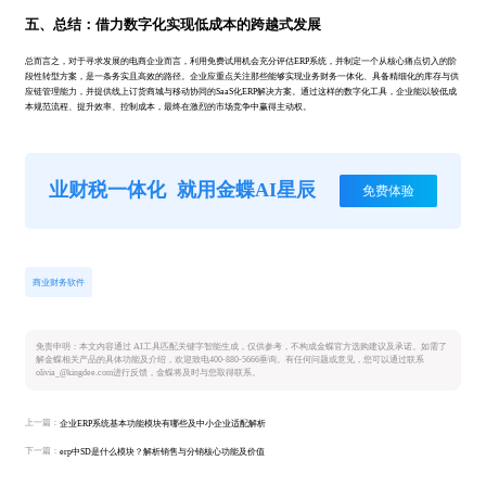
五、总结：借力数字化实现低成本的跨越式发展
总而言之，对于寻求发展的电商企业而言，利用免费试用机会充分评估ERP系统，并制定一个从核心痛点切入的阶
段性转型方案，是一条务实且高效的路径。企业应重点关注那些能够实现业务财务一体化、具备精细化的库存与供
应链管理能力，并提供线上订货商城与移动协同的SaaS化ERP解决方案。通过这样的数字化工具，企业能以较低成
本规范流程、提升效率、控制成本，最终在激烈的市场竞争中赢得主动权。
业财税一体化
就用金蝶AI星辰
免费体验
商业财务软件
免责申明：本文内容通过 AI工具匹配关键字智能生成，仅供参考，不构成金蝶官方选购建议及承诺。如需了
解金蝶相关产品的具体功能及介绍，欢迎致电400-880-5666垂询。有任何问题或意见，您可以通过联系
olivia_@kingdee.com进行反馈，金蝶将及时与您取得联系。
上一篇：
企业ERP系统基本功能模块有哪些及中小企业适配解析
下一篇：
erp中SD是什么模块？解析销售与分销核心功能及价值