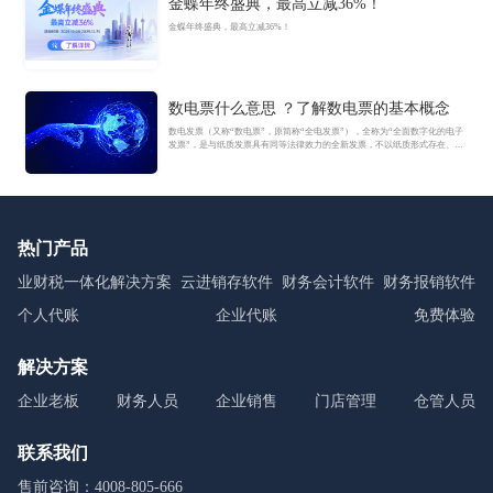
金蝶年终盛典，最高立减36%！
金蝶年终盛典，最高立减36%！
数电票什么意思 ？了解数电票的基本概念
数电发票（又称“数电票”，原简称“全电发票”），全称为“全面数字化的电子
发票”，是与纸质发票具有同等法律效力的全新发票，不以纸质形式存在、不
用介质支撑、无须申请领用、发票验旧及申请增版增量。纸质发票的票面信
息全面数字化，将多个票种集成归并为电子发票单一票种，数电发票实行全
国统一赋码、自动流转交付。
热门产品
业财税一体化解决方案
云进销存软件
财务会计软件
财务报销软件
个人代账
企业代账
免费体验
解决方案
企业老板
财务人员
企业销售
门店管理
仓管人员
联系我们
售前咨询：4008-805-666