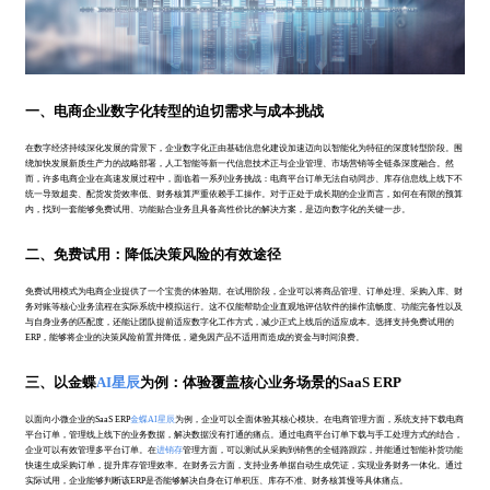
一、电商企业数字化转型的迫切需求与成本挑战
在数字经济持续深化发展的背景下，企业数字化正由基础信息化建设加速迈向以智能化为特征的深度转型阶段。围
绕加快发展新质生产力的战略部署，人工智能等新一代信息技术正与企业管理、市场营销等全链条深度融合。然
而，许多电商企业在高速发展过程中，面临着一系列业务挑战：电商平台订单无法自动同步、库存信息线上线下不
统一导致超卖、配货发货效率低、财务核算严重依赖手工操作。对于正处于成长期的企业而言，如何在有限的预算
内，找到一套能够免费试用、功能贴合业务且具备高性价比的解决方案，是迈向数字化的关键一步。
二、免费试用：降低决策风险的有效途径
免费试用模式为电商企业提供了一个宝贵的体验期。在试用阶段，企业可以将商品管理、订单处理、采购入库、财
务对账等核心业务流程在实际系统中模拟运行。这不仅能帮助企业直观地评估软件的操作流畅度、功能完备性以及
与自身业务的匹配度，还能让团队提前适应数字化工作方式，减少正式上线后的适应成本。选择支持免费试用的
ERP，能够将企业的决策风险前置并降低，避免因产品不适用而造成的资金与时间浪费。
三、以金蝶
AI星辰
为例：体验覆盖核心业务场景的SaaS ERP
以面向小微企业的SaaS ERP
金蝶AI星辰
为例，企业可以全面体验其核心模块。在电商管理方面，系统支持下载电商
平台订单，管理线上线下的业务数据，解决数据没有打通的痛点。通过电商平台订单下载与手工处理方式的结合，
企业可以有效管理多平台订单。在
进销存
管理方面，可以测试从采购到销售的全链路跟踪，并能通过智能补货功能
快速生成采购订单，提升库存管理效率。在财务云方面，支持业务单据自动生成凭证，实现业务财务一体化。通过
实际试用，企业能够判断该ERP是否能够解决自身在订单积压、库存不准、财务核算慢等具体痛点。