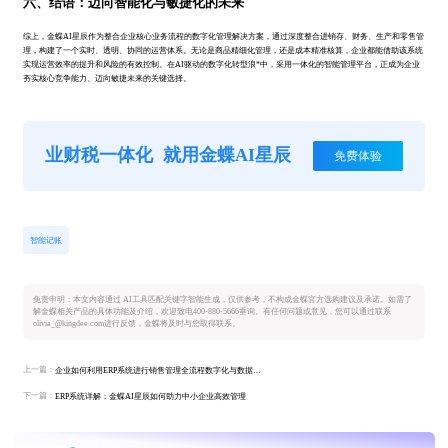
六、结语：迈向智能化与敏捷化的未来
综上，金蝶AI星辰作为整合企业核心业务流程的数字化管理解决方案，通过深度整合进销存、财务、生产和零售管
理，构建了一个实时、透明、协同的运营体系。无论是商品精细化管理，还是成本精准核算，企业都能借助该系统
实现运营效率的提升和风险的有效控制。在AI驱动的数字化转型浪*中，采用一体化的智能管理平台，正成为企业
夯实核心竞争能力、迈向敏捷未来的关键选择。
业财税一体化
就用金蝶AI星辰
免费体验
智能记账
免责申明：本文内容通过 AI工具匹配关键字智能生成，仅供参考，不构成金蝶官方选购建议及承诺。如需了
解金蝶相关产品的具体功能及介绍，欢迎致电400-880-5666垂询。有任何问题或意见，您可以通过联系
olivia_@kingdee.com进行反馈，金蝶将及时与您取得联系。
上一篇：
企业如何利用ERP系统进行销售管理全流程数字化与数据驱动
下一篇：
ERP系统详解：金蝶AI星辰如何助力中小企业高效管理