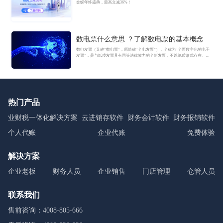
金蝶年终盛典，最高立减36%！
数电票什么意思 ？了解数电票的基本概念
数电发票（又称“数电票”，原简称“全电发票”），全称为“全面数字化的电子
发票”，是与纸质发票具有同等法律效力的全新发票，不以纸质形式存在、不
用介质支撑、无须申请领用、发票验旧及申请增版增量。纸质发票的票面信
息全面数字化，将多个票种集成归并为电子发票单一票种，数电发票实行全
国统一赋码、自动流转交付。
热门产品
业财税一体化解决方案
云进销存软件
财务会计软件
财务报销软件
个人代账
企业代账
免费体验
解决方案
企业老板
财务人员
企业销售
门店管理
仓管人员
联系我们
售前咨询：4008-805-666