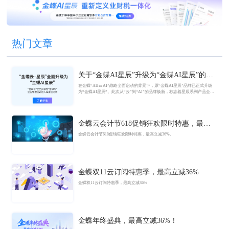
热门文章
关于“金蝶AI星辰”升级为“金蝶AI星辰”的官
方公告
在金蝶“All in AI”战略全面启动的背景下，原“金蝶AI星辰”品牌已正式升级
为“金蝶AI星辰”。此次从“云”到“AI”的品牌焕新，标志着星辰系列产品全面
迈入AI驱动的新阶段，旨在以AI技术重构小微企业数智化解决方案，为企业
管理注入新动能。
金蝶云会计节618促销狂欢限时特惠，最高
立减36%
金蝶云会计节618促销狂欢限时特惠，最高立减36%。
金蝶双11云订阅特惠季，最高立减36%
金蝶双11云订阅特惠季，最高立减36%
金蝶年终盛典，最高立减36%！