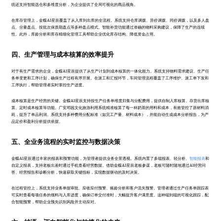
统还支持智能选仓和多维度分析，为企业提供了全局可视化的商品视角。
在库存管理上，金蝶AI星辰覆盖了从入库到出库的全流程。系统支持仓库调拨、异价调拨、同价调拨，以及多人盘
点、分量盘点、按批次保质期盘点等多种盘点模式。智能补货功能通过准确的物料采购建议，保障了生产的连续
性。此外，库龄分析和库存精细化管理工具帮助企业优化库存结构、降低资金占用。
四、生产管理与成本核算的效率提升
对于有生产需求的企业，金蝶AI星辰提供了从生产计划到成本核算的一体化能力。系统支持物料需求建议、生产任
务单变更和工序计划，确保生产过程有序开展。在派工和汇报环节，车间管理流程覆盖了工序维护、派工单下发和
工序执行，帮助管理者实时掌控生产进度。
成本核算是生产经营的关键。金蝶AI星辰支持按生产任务单维度归集与分配费用，提供自制入库核算、存货出库核
算、定时成本核算等功能。广安邓园文化旅游利用系统精准核算了每一杯奶茶的用料和成本，有效管控了原材料消
耗，提升了单品利润。系统支持多种费用分配标准（如完工产量、材料成本），并能自动生成成本分析报告，为产
品定价和盈利分析提供依据。
五、全业务流程的实时监控与数据决策
金蝶AI星辰通过丰富的报表和预警功能，为管理者提供业务全景透视。系统内置了多端报表、轻分析、
智能报表
和
自定义报表，支持老板出差时通过手机查看经营数据。借助金蝶AI星辰老板参谋，老板可随时随地通过AI经营问
答、经营报告和诊断分析，快速获取关键指标，实现数据驱动的及时决策。
在过程管控上，系统支持业务单据审批、应收应付预警、账龄分析和客户流失预警。管理者通过生产任务单跟踪表
可实时查看每项任务的领料与入库进度，确保订单交付准时，大幅提升客户满意度。这种端到端的可视化跟踪，配
合智能预警，帮助企业预先识别风险并主动应对。