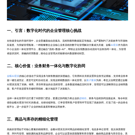
一、引言：数字化时代的企业管理核心挑战
在快速变化的市场环境中，企业普遍面临信息孤岛、流程割裂和数据延迟等挑战，这严重制约了决策效率与市场响
应速度。为突破管理瓶颈，一种能够整合企业核心业务流程的数字化管理解决方案成为关键。金蝶
AI星辰
作为面向
中小企业的一体化管理平台，通过融合“流程×数据×AI”，帮助企业实现数据自动流转与业务协同一体化，为管理
者提供实时、准确的经营数据，推动企业管理从经验驱动向数据驱动转型。
二、核心价值：业务财务一体化与数字化协同
金蝶AI星辰
的核心价值在于实现业务与财务数据的深度融合。它利用科目关联设置和业务凭证模板，支持将业务单
据一键生成凭证，甚至可定时自动生成，实现业财税数据的一体化管理。以
客户案例
为例，孝忠义信商贸通过金蝶
AI星辰实现了采购、销售、库存和资金的全流程管理，业务数据准确且实时共享，管理层可以清晰掌控企业销售数
据、客户开发进度等关键经营指标，极大地提升了决策能力。
这种一体化管理不仅打通了内部部门壁垒，更通过协同能力将企业的
进销存
、财务与远程协同连接起来。海令科技
借助金蝶AI星辰与钉钉的集成，在移动端审批、订单管理和客户管理等环节实现了高效协同，打造了统一的业务在
线平台，进一步提升了企业的响应速度和整体运营效率。
三、商品与库存的精细化管理
高效的管理始于对核心要素的精细掌控。金蝶AI星辰支持对商品的精细化管理，包括多单位管理、批次保质期管
理、序列号管理、辅助属性核算和品牌管理。企业可以设置保质期预警和库存预警，确保商品质量与库存安全。系