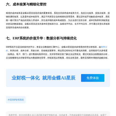
六、成本核算与精细化管控
精准的成本核算是金蝶AI星辰创造价值的重要体现。系统支持多种成本核算方式，包括分仓核算、按批次核算、按
辅助属性核算、以及委外成本核算等，满足不同类型企业的精细化管理需求。通过定时或手动触发成本核算，系统
能一键计算出产成品的实际入库成本，并生成详细的成本构成报告，为企业进行定价分析、成本控制和利润核算提
供坚实的数据基础。金蝶AI星辰还支持多种存货核算方法，如移动平均法、全月平均法等，并可通过存货出库核算
实现库存成本的自动更新。
七、ERP系统的价值升华：数据分析与持续优化
ERP系统不仅是流程操作的平台，更是企业数据的汇聚中心。金蝶AI星辰提供多维度的经营分析报表，如
销售分
析
、利润分析、成本分析、库龄分析、应收账款预警等，将运营过程转化为可量化的洞察。这些报表可从多维度
（如商品、客户、部门）进行数据钻取和对比，支持管理者全面了解企业运营状况。通过对真实业务数据的分析，
企业能够驱动从经验管理走向数据驱动管理，持续发现运营瓶颈，优化业务流程，最终实现降本增效的战略目标。
业财税一体化
就用金蝶AI星辰
免费体验
外贸ERP管理系统
免责申明：本文内容通过 AI工具匹配关键字智能生成，仅供参考，不构成金蝶官方选购建议及承诺。如需了