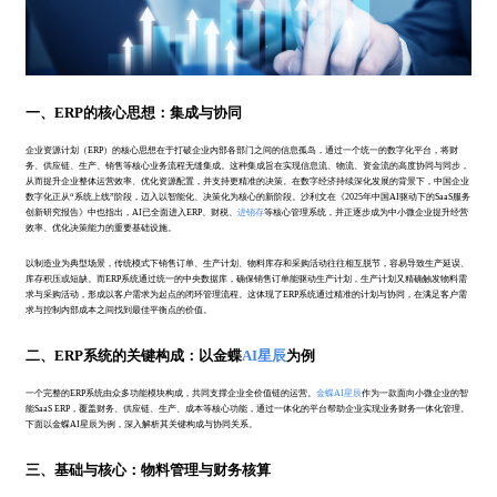
一、ERP的核心思想：集成与协同
企业资源计划（ERP）的核心思想在于打破企业内部各部门之间的信息孤岛，通过一个统一的数字化平台，将财
务、供应链、生产、销售等核心业务流程无缝集成。这种集成旨在实现信息流、物流、资金流的高度协同与同步，
从而提升企业整体运营效率、优化资源配置，并支持更精准的决策。在数字经济持续深化发展的背景下，中国企业
数字化正从“系统上线”阶段，迈入以智能化、决策化为核心的新阶段。沙利文在《2025年中国AI驱动下的SaaS服务
创新研究报告》中也指出，AI已全面进入ERP、财税、
进销存
等核心管理系统，并正逐步成为中小微企业提升经营
效率、优化决策能力的重要基础设施。
以制造业为典型场景，传统模式下销售订单、生产计划、物料库存和采购活动往往相互脱节，容易导致生产延误、
库存积压或短缺。而ERP系统通过统一的中央数据库，确保销售订单能驱动生产计划，生产计划又精确触发物料需
求与采购活动，形成以客户需求为起点的闭环管理流程。这体现了ERP系统通过精准的计划与协同，在满足客户需
求与控制内部成本之间找到最佳平衡点的价值。
二、ERP系统的关键构成：以金蝶
AI星辰
为例
一个完整的ERP系统由众多功能模块构成，共同支撑企业全价值链的运营。
金蝶AI星辰
作为一款面向小微企业的智
能SaaS ERP，覆盖财务、供应链、生产、成本等核心功能，通过一体化的平台帮助企业实现业务财务一体化管理。
下面以金蝶AI星辰为例，深入解析其关键构成与协同关系。
三、基础与核心：物料管理与财务核算