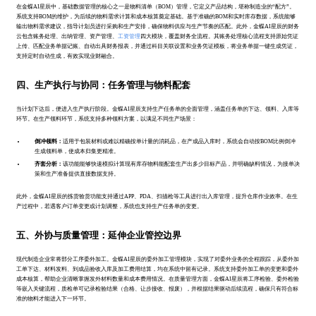
在金蝶AI星辰中，基础数据管理的核心之一是物料清单（BOM）管理，它定义产品结构，堪称制造业的“配方”。
系统支持BOM的维护，为后续的物料需求计算和成本核算奠定基础。基于准确的BOM和实时库存数据，系统能够
输出物料需求建议，指导计划员进行采购和生产安排，确保物料供应与生产节奏的匹配。此外，金蝶AI星辰的财务
云包含账务处理、出纳管理、资产管理、
工资管理
四大模块，覆盖财务全流程。其账务处理核心流程支持原始凭证
上传、匹配业务单据记账、自动出具财务报表，并通过科目关联设置和业务凭证模板，将业务单据一键生成凭证，
支持定时自动生成，有效实现业财融合。
四、生产执行与协同：任务管理与物料配套
当计划下达后，便进入生产执行阶段。金蝶AI星辰支持生产任务单的全面管理，涵盖任务单的下达、领料、入库等
环节。在生产领料环节，系统支持多种领料方案，以满足不同生产场景：
倒冲领料：
适用于包装材料或难以精确按单计量的消耗品，在产成品入库时，系统会自动按BOM比例倒冲
生成领料单，使成本归集更精准。
齐套分析：
该功能能够快速模拟计算现有库存物料能配套生产出多少目标产品，并明确缺料情况，为接单决
策和生产准备提供直接数据支持。
此外，金蝶AI星辰的拣货验货功能支持通过APP、PDA、扫描枪等工具进行出入库管理，提升仓库作业效率。在生
产过程中，若遇客户订单变更或计划调整，系统也支持生产任务单的变更。
五、外协与质量管理：延伸企业管控边界
现代制造企业常将部分工序委外加工。金蝶AI星辰的委外加工管理模块，实现了对委外业务的全程跟踪，从委外加
工单下达、材料发料、到成品验收入库及加工费用结算，均在系统中留有记录。系统支持委外加工单的变更和委外
成本核算，帮助企业清晰掌握发外材料数量和成本费用情况。在质量管理方面，金蝶AI星辰将工序检验、委外检验
等嵌入关键流程，质检单可记录检验结果（合格、让步接收、报废），并根据结果驱动后续流程，确保只有符合标
准的物料才能进入下一环节。