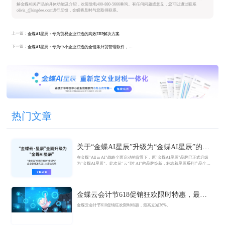
解金蝶相关产品的具体功能及介绍，欢迎致电400-880-5666垂询。有任何问题或意见，您可以通过联系
olivia_@kingdee.com进行反馈，金蝶将及时与您取得联系。
上一篇：
金蝶AI星辰：专为贸易企业打造的高效ERP解决方案
下一篇：
金蝶AI星辰：专为中小企业打造的全链条外贸管理软件，助力降本增效
热门文章
关于“金蝶AI星辰”升级为“金蝶AI星辰”的官
方公告
在金蝶“All in AI”战略全面启动的背景下，原“金蝶AI星辰”品牌已正式升级
为“金蝶AI星辰”。此次从“云”到“AI”的品牌焕新，标志着星辰系列产品全面
迈入AI驱动的新阶段，旨在以AI技术重构小微企业数智化解决方案，为企业
管理注入新动能。
金蝶云会计节618促销狂欢限时特惠，最高
立减36%
金蝶云会计节618促销狂欢限时特惠，最高立减36%。