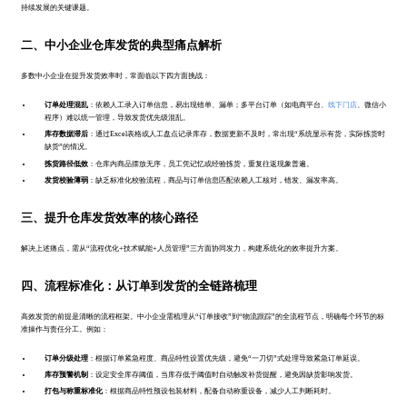
持续发展的关键课题。
二、中小企业仓库发货的典型痛点解析
多数中小企业在提升发货效率时，常面临以下四方面挑战：
订单处理混乱
：依赖人工录入订单信息，易出现错单、漏单；多平台订单（如电商平台、
线下门店
、微信小
程序）难以统一管理，导致发货优先级混乱。
库存数据滞后
：通过Excel表格或人工盘点记录库存，数据更新不及时，常出现“系统显示有货，实际拣货时
缺货”的情况。
拣货路径低效
：仓库内商品摆放无序，员工凭记忆或经验拣货，重复往返现象普遍。
发货校验薄弱
：缺乏标准化校验流程，商品与订单信息匹配依赖人工核对，错发、漏发率高。
三、提升仓库发货效率的核心路径
解决上述痛点，需从“流程优化+技术赋能+人员管理”三方面协同发力，构建系统化的效率提升方案。
四、流程标准化：从订单到发货的全链路梳理
高效发货的前提是清晰的流程框架。中小企业需梳理从“订单接收”到“物流跟踪”的全流程节点，明确每个环节的标
准操作与责任分工。例如：
订单分级处理
：根据订单紧急程度、商品特性设置优先级，避免“一刀切”式处理导致紧急订单延误。
库存预警机制
：设定安全库存阈值，当库存低于阈值时自动触发补货提醒，避免因缺货影响发货。
打包与称重标准化
：根据商品特性预设包装材料，配备自动称重设备，减少人工判断耗时。