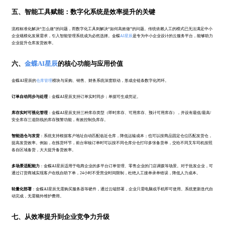
五、智能工具赋能：数字化系统是效率提升的关键
流程标准化解决“怎么做”的问题，而数字化工具则解决“如何高效做”的问题。传统依赖人工的模式已无法满足中小
企业规模化发展需求，引入智能管理系统成为必然选择。金蝶
AI星辰
是专为中小企业设计的云服务平台，能够助力
企业提升仓库发货效率。
六、
金蝶AI星辰
的核心功能与应用价值
金蝶AI星辰的
仓库管理
模块与采购、销售、财务系统深度联动，形成全链条数字化闭环。
订单自动同步与处理
：金蝶AI星辰支持订单实时同步；单据可生成凭证。
库存实时可视化管理
：金蝶AI星辰支持三种库存类型（即时库存、可用库存、预计可用库存），并设有最低/最高/
安全库存三道防线的库存预警功能，有效控制负库存。
智能选仓与发货
：系统支持根据客户地址自动匹配临近仓库，降低运输成本；也可以按商品固定仓位匹配发货仓，
提高发货效率。例如，在拣货环节，前台审核订单时可以按不同仓库分仓打印多张备货单，交给不同叉车司机按照
各自区域备货，大大提升备货效率。
多场景适配能力
：金蝶AI星辰适用于电商企业的多平台订单管理、零售企业的门店调拨等场景。对于批发企业，可
通过订货商城实现客户在线自助下单，24小时不受营业时间限制，杜绝人工接单录单错误，降低人力成本。
轻量化部署
：金蝶AI星辰无需购买服务器等硬件，通过云端部署，企业只需电脑或手机即可使用。系统更新迭代自
动完成，无需额外维护费用。
七、从效率提升到企业竞争力升级