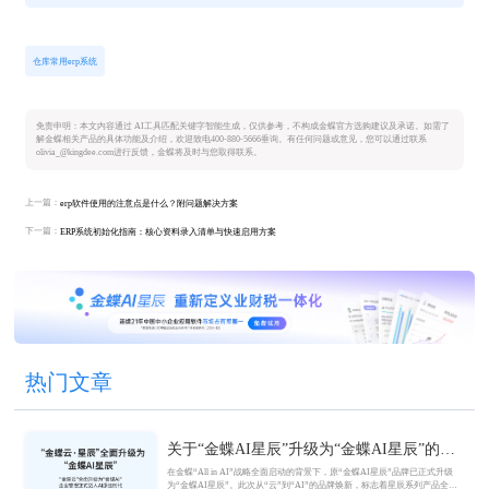
仓库常用erp系统
免责申明：本文内容通过 AI工具匹配关键字智能生成，仅供参考，不构成金蝶官方选购建议及承诺。如需了
解金蝶相关产品的具体功能及介绍，欢迎致电400-880-5666垂询。有任何问题或意见，您可以通过联系
olivia_@kingdee.com进行反馈，金蝶将及时与您取得联系。
上一篇：
erp软件使用的注意点是什么？附问题解决方案
下一篇：
ERP系统初始化指南：核心资料录入清单与快速启用方案
热门文章
关于“金蝶AI星辰”升级为“金蝶AI星辰”的官
方公告
在金蝶“All in AI”战略全面启动的背景下，原“金蝶AI星辰”品牌已正式升级
为“金蝶AI星辰”。此次从“云”到“AI”的品牌焕新，标志着星辰系列产品全面