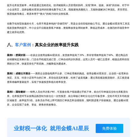
提升仓库发货效率，本质是通过流程优化、技术赋能和人员管理的协同，实现“降本、提效、保准”的目标。对于中
小企业而言，选择金蝶AI星辰这样的轻量化数字化工具，既能避免高额投入，又能快速解决订单混乱、库存滞后、
拣货低效等痛点，将原本用于“救火”的精力转向业务拓展。
在数字化转型加速的今天，仓库不再是单纯的“存储空间”，而是企业供应链的核心节点。通过金蝶AI星辰等工具实
现发货效率的提升，中小企业不仅能改善客户体验，更能释放资金周转效率、降低运营成本，在激烈的市场竞争中
建立差异化优势。
八、
客户案例
：真实企业的效率提升实践
案例1：捞厨好面
——在该企业使用金蝶AI星辰后，发货效率提高了20%，库存管理效率提高了60%。通过商品历
史销量制定采购计划，门店在手机端完成订货，订单自动同步到系统，运营人员可一键汇总需求，根据品类和供应
商拆分订单，快速安排生产和采购，大幅降低沟通成本。
案例2：成都云沣酒业
——酒类企业面临电商平台多、订单处理难的挑战。使用金蝶AI星辰后，企业统一处理来自
淘宝、京东、抖音小店等平台的订单，库存信息实时更新，杜绝了超卖现象；通过系统规划拣货路径，员工拣货速
度和准确率显著提升，实现了快速拣货和低出错率发货。
案例3：国珍建材
——销售人员在拜访客户时，可直接在客户现场通过手机下单，前台打印单据后交给仓库配货出
库。仓库拣货环节从按商品拣货转为按仓位一次性拣货，前台审核订单时分仓位打印备货单，交给不同叉车司机按
区域备货，效率提升3倍。业务员在手机上即可跟踪订单状态和业绩报表，随时跟进客户应收账款。通过金蝶AI星
辰，企业实现了业务、资金、财务的有效整合。
业财税一体化
就用金蝶AI星辰
免费体验