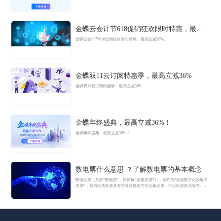
迈入AI驱动的新阶段，旨在以AI技术重构小微企业数智化解决方案，为企业
管理注入新动能。
金蝶云会计节618促销狂欢限时特惠，最高
立减36%
金蝶云会计节618促销狂欢限时特惠，最高立减36%。
金蝶双11云订阅特惠季，最高立减36%
金蝶双11云订阅特惠季，最高立减36%
金蝶年终盛典，最高立减36%！
金蝶年终盛典，最高立减36%！
数电票什么意思 ？了解数电票的基本概念
数电发票（又称“数电票”，原简称“全电发票”），全称为“全面数字化的电子
发票”，是与纸质发票具有同等法律效力的全新发票，不以纸质形式存在、不
用介质支撑、无须申请领用、发票验旧及申请增版增量。纸质发票的票面信
息全面数字化，将多个票种集成归并为电子发票单一票种，数电发票实行全
国统一赋码、自动流转交付。