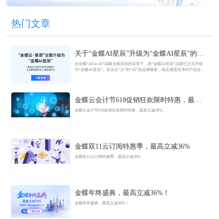
热门文章
关于“金蝶AI星辰”升级为“金蝶AI星辰”的官
方公告
在金蝶“All in AI”战略全面启动的背景下，原“金蝶AI星辰”品牌已正式升级
为“金蝶AI星辰”。此次从“云”到“AI”的品牌焕新，标志着星辰系列产品全面
迈入AI驱动的新阶段，旨在以AI技术重构小微企业数智化解决方案，为企业
管理注入新动能。
金蝶云会计节618促销狂欢限时特惠，最高
立减36%
金蝶云会计节618促销狂欢限时特惠，最高立减36%。
金蝶双11云订阅特惠季，最高立减36%
金蝶双11云订阅特惠季，最高立减36%
金蝶年终盛典，最高立减36%！
金蝶年终盛典，最高立减36%！