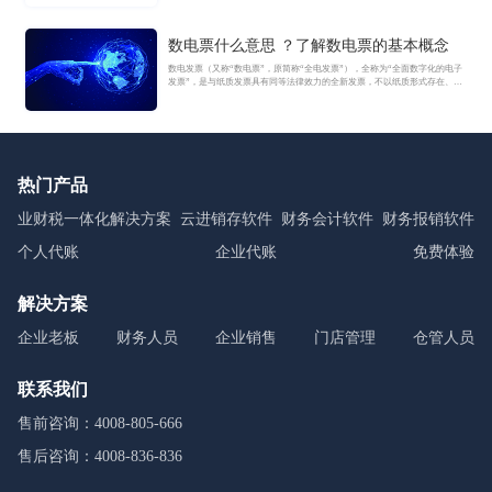
数电票什么意思 ？了解数电票的基本概念
数电发票（又称“数电票”，原简称“全电发票”），全称为“全面数字化的电子
发票”，是与纸质发票具有同等法律效力的全新发票，不以纸质形式存在、不
用介质支撑、无须申请领用、发票验旧及申请增版增量。纸质发票的票面信
息全面数字化，将多个票种集成归并为电子发票单一票种，数电发票实行全
国统一赋码、自动流转交付。
热门产品
业财税一体化解决方案
云进销存软件
财务会计软件
财务报销软件
个人代账
企业代账
免费体验
解决方案
企业老板
财务人员
企业销售
门店管理
仓管人员
联系我们
售前咨询：4008-805-666
售后咨询：4008-836-836