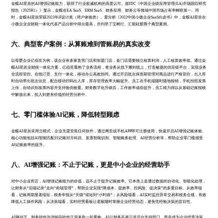
金蝶AI星辰的AI增强记账能力，获得了行业权威机构的高度认可。据IDC《中国企业级应用管理(EA)市场跟踪研究
报告（2025H1）》显示，金蝶在EA SaaS、ERM SaaS、财务应用、财务云等领域中国市场占有率蝉联第一。同
时，金蝶AI星辰荣获2023年iF设计奖（用户体验类）。爱分析《2022中国小微企业SaaS白皮书》中，金蝶AI星辰在
小微企业业财税一体化代表产品分析中得分最高，并列举了宝树行、汇能硅胶两个典型案例。
六、典型客户案例：从算账难到管账易的真实改变
以母婴企业亿佰笙为例，该企业有多家直营门店和加盟门店，各门店需要独立核算利润，人工核算效率低。通过金
蝶AI星辰业财税一体化方案，亿佰笙重构了业务流程，将业务从线下搬到线上，打造敏捷的供应链平台，实现业务
全流程管控。在线订货、支付一体化，移动办公高效协同。通过开启批次保质期管理对商品进行严格管控，出入库
时自动带出批次信息，配合移动扫码出入库，库存管理效率大幅提升。员工在手机端随时随地报销，手机拍照发票
上传，自动识别发票内容并支持验伪验重。财务数字化升级后，工作效率成倍提升，员工精力得以从基础记账报税
中解放出来，投入到更有价值的经营分析中。
七、零门槛体验AI记账，降低转型顾虑
金蝶AI星辰采用云模式，企业无需安装任何软件，通过网页或手机APP即可注册使用，快速开启AI增强记账体验。
核心功能包括AI智能匹配日记账对方科目、发票智能识别、智能账务处理、AI经营分析等，帮助企业零门槛感受
AI记账效率的提升。
八、AI增强记账：不止于记账，更是中小企业的经营助手
对中小企业而言，AI增强记账能力的价值，远不止于提升记账效率。它本质上是通过数据的自动化、智能化处理，
让财务从“后端记录”走向“前端管理”，帮助企业实现“降成本、提效率、控风险、促决策”的多重目标。从效率端
看，记账周期显著缩短，税务申报从“天级”缩短到“小时级”；从风险端看，AI实时监控异常交易和税务合规，有效
降低人工操作风险；从决策端看，实时经营看板让老板随时掌握企业经营动态，避免凭经验决策的盲目性。
AI驱动下，财务软件与进销存软件正迎来新一轮重构。AI让财务不再只是后台支持部门，而是成为企业经营决策