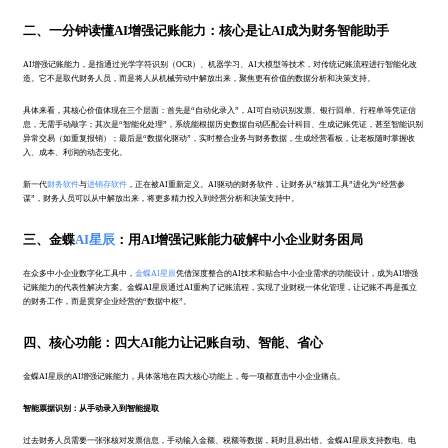
二、一分钟读懂AI增强记账能力：核心是让AI成为财务智能助手
AI增强记账能力，是指通过光学字符识别（OCR）、机器学习、AI大模型等技术，对传统记账流程进行智能化改
造。它不是取代财务人员，而是将人从机械劳动中解放出来，聚焦更有价值的数据分析和决策支持。
具体来看，其核心价值体现在三个层面：首先是“自动化录入”，AI可自动识别发票、银行回单、行程单等凭证信
息，无需手动敲字；其次是“智能化处理”，系统能根据历史数据自动匹配会计科目、生成记账凭证，甚至智能识别
异常交易（如重复报销）；最后是“数据化驱动”，实时整合业务与财务数据，生成经营看板，让老板随时掌握收
入、成本、利润的动态变化。
新一代
财务软件
与
进销存软件
，正在被AI重新定义。AI驱动的财务软件，让财务从“核算工具”进化为“经营参
谋”，财务人员可以从中解放出来，将更多精力投入到经营分析和决策支持中。
三、金蝶
AI星辰
：用AI增强记账能力破解中小企业财务困局
在众多中小企业数字化工具中，
金蝶AI星辰
凭借深度整合的AI技术和贴合中小企业需求的功能设计，成为AI增强
记账能力的代表性解决方案。金蝶AI星辰通过AI重构了记账流程，实现了业财税一体化管理，让记账不再是孤立
的财务工作，而是贯穿企业经营的“数据中枢”。
四、核心功能：四大AI能力让记账自动、智能、省心
金蝶AI星辰的AI增强记账能力，具体落地在四大核心功能上，每一项都直击中小企业痛点。
智能票据识别：从手动录入到智能提取
过去财务人员需要一张张核对发票信息，手动输入金额、税额等数据，耗时且易出错。金蝶AI星辰支持数电、电