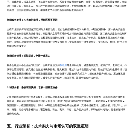
子、纸质发票，以及高铁票、飞机票等智能识别。系统支持发票查验真伪、查重、归属校验，避免重复报销，自动
进行价税分离，简化录入。员工在手机端可以随时随地报销，手机拍照发票上传，自动识别发票内容，快速归集费
用类型，还支持发票验伪验重，彻底改变了传统纸质报销单贴发票的方式。
智能账务处理：AI当会计助理，规则匹配更灵活
金蝶AI星辰的AI智能匹配日记账对方科目功能，能自动根据规则补充对方科目。AI匹配规则中，第一优先级是匹
配用户当前账套的历史操作日志，根据用户之前手工维护对方科目的历史习惯进行匹配；第二优先级是在未找到历
史操作日志时，转AI模型预测，大模型根据日记账摘要、收支方向、往来账户等信息，输出概率最高的对方科目。
同时，金蝶AI星辰财税管理模块内置标准行业凭证模板库，业务单据可一键生成凭证，支持扫码、拍照、附件上传
智能识别生成凭证。
智能税务管理：税期提速，申报一键直达
税务合规是中小企业的“高压线”。金蝶AI星辰支持
数电票
等全票种处理，涵盖电票交付、纸票打印、发票红冲、作
废等全流程处理，并支持自动生成纳税申报表。进入税期，通过AI技术设置预约申报，轻松实现自动批量申报；税
期后通过批量漏报检查，有效规避漏报漏缴。税务会计可以提前5天完成工作，报税效率提升2至3倍。系统还支持
税负测算，出具增值税风险报告，减少人为操作偏差，确保开票、取票全流程合法合规。
AI经营分析：数据驱动决策，老板一眼看透业务
记账的最终目的是为经营决策服务。金蝶AI星辰老板参谋提供AI数据助手和分析专家能力，老板可以通过自然语
言提问，AI自动识别关键异常并进行分析总结，提供“四步看清结构”的深度洞察：一句话提问→AI懂你的数据→
深刻洞察→大模型原因总结。同时，AI问数功能覆盖60余项核心指标，支持单指标查询、趋势分析、同比环比、排
序、筛选、组合问等多种问法，覆盖销售、资金、利润、库存、客户五大领域，平均响应时间6秒，让老板随时掌
握经营动态。
五、行业荣誉：技术实力与市场认可的双重证明