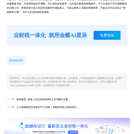
的重要参与者，为管理层提供可理解、可行动的决策参考。当AI成为财务的智能助手，中小企业终于可以摆脱繁琐
的记账工作，将更多精力投入到业务创新和市场拓展上。与其让财务人员困在票据堆里，不如让AI为企业装上“智
能财务引擎”，为中小企业的成长加速度。
业财税一体化
就用金蝶AI星辰
免费体验
在线财务软件
免责申明：本文内容通过 AI工具匹配关键字智能生成，仅供参考，不构成金蝶官方选购建议及承诺。如需了
解金蝶相关产品的具体功能及介绍，欢迎致电400-880-5666垂询。有任何问题或意见，您可以通过联系
olivia_@kingdee.com进行反馈，金蝶将及时与您取得联系。
上一篇：
财务救星 | 财务人无法拒绝的RPA工具与解决方案
下一篇：
人工智能能否完全取代手工记账？金蝶AI星辰人机协同方案给出答案