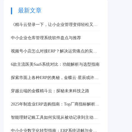
最新文章
《精斗云登录一下，让小企业管理变得轻松又高
效，数字化转型不再是难题》
中小企业仓库管理系统软件盘点与推荐
视频号小店怎么对接ERP？解决运营痛点的实操
攻略
6款主流医美SaaS系统对比：功能解析与选型指南
探索市面上各种ERP的奥秘，金蝶云·星辰或许能
为你解锁更多可能！
穿越云端的金蝶精斗云：探秘未来科技之路
2025年制造业ERP选购指南：Top厂商指标解析与
问题解决方案
智能理财记账工具如何实现从被动记录到主动管
理
中小企业数字化转型指南：ERP系统详解与金蝶