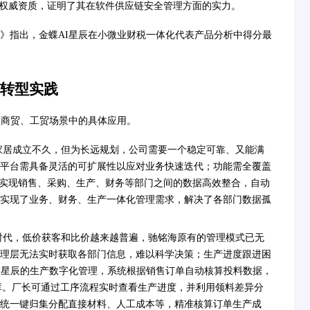
内权威资质，证明了其在软件供应链安全管理方面的实力。
皮书》指出，金蝶AI星辰在小微业财税一体化代表产品分析中得分最
转型实践
在商贸、工贸场景中的具体应用。
家居成立不久，但为长远规划，公司需要一个稳定可靠、又能满
平台需具备灵活的可扩展性以应对业务快速迭代；功能需全覆盖
需实现销售、采购、生产、财务等部门之间的数据高效整合，自动
业实现了业务、财务、生产一体化管理需求，解决了各部门数据孤
时代，低价获客和比价越来越普遍，驰铭海原有的管理模式已无
理层无法实时获取各部门信息，难以科学决策；生产进度跟进困
I星辰的生产数字化管理，系统根据销售订单自动核算投料数据，
库。厂长可通过工序流程实时查看生产进度，并利用领料差异分
统一键归集分配直接材料、人工成本等，精准核算订单生产成