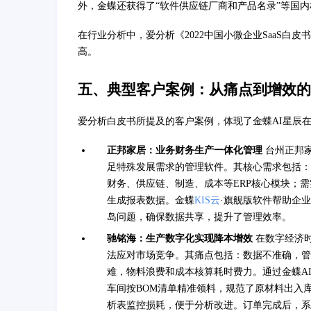
外，金蝶还获得了“软件供应链厂商和产品名录”等国
在行业分析中，爱分析《2022中国小微企业SaaS白
高。
五、典型客户案例：从痛点到增效的
爱分析白皮书所提及的客户案例，体现了金蝶AI星辰
正邦家居：业务财务生产一体化管理
台州正邦
足特殊发展需求的管理软件。其核心需求包括：
财务、供应链、制造、成本等ERP核心模块；
生成报表数据。金蝶
KIS云
·旗舰版软件帮助企
岛问题，确保数据共享，提升了管理效率。
驰铭海：生产数字化实现降本增效
在数字经济
法应对市场竞争。其痛点包括：数据不准确，管
难，物料浪费和成本核算耗时费力。通过金蝶A
车间按BOM清单精准领料，规范了原材料出入
析表监控损耗，便于分析改进。订单完成后，系