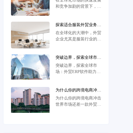
在全球化市场的快速发展
能帮助你做出决策！
管理效率和协调能力的重
和竞争加剧的背景下，越
要工具，尤其在服装行
来越多的服装外贸企业开
业，其作用更是不可忽
始寻求更高效、灵活的管
视。那么，究竟什么样的
探索适合服装外贸业务的
理方式来提升业务。服装
服装外贸ERP软件才是最
ERP软件，怎样的选择才
外贸ERP软件就是为这一
在全球化的大潮中，外贸
优选择呢？
是最佳？
需求而生的解决方案，它
企业尤其是服装行业的企
帮助企业优化管理流程，
业面临着日益增长的市场
提高效率。然而，在众多
竞争压力。这使得选择合
的外贸ERP软件中，如何
突破边界，探索全球市
适的外贸ERP软件变得极
挑选出最合适的呢？
场：外贸ERP软件助力跨
为重要，以便更灵活、高
突破边界，探索全球市
境电商
效地管理业务。那么，面
场：外贸ERP软件助力跨
对市场上众多的外贸ERP
境电商
软件，企业该如何选择才
能确保获得最佳的管理效
为什么你的跨境电商冲击
益呢？
世界市场还差一款外贸
为什么你的跨境电商冲击
ERP软件？
世界市场还差一款外贸
ERP软件？