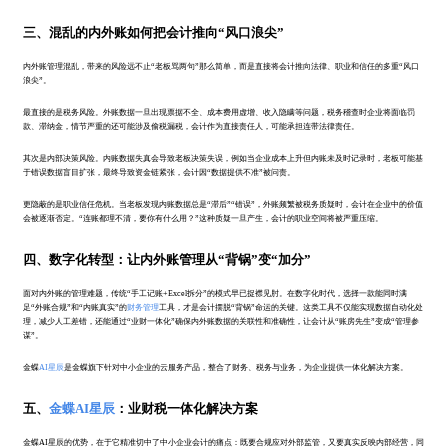
三、混乱的内外账如何把会计推向“风口浪尖”
内外账管理混乱，带来的风险远不止“老板骂两句”那么简单，而是直接将会计推向法律、职业和信任的多重“风口
浪尖”。
最直接的是税务风险。外账数据一旦出现票据不全、成本费用虚增、收入隐瞒等问题，税务稽查时企业将面临罚
款、滞纳金，情节严重的还可能涉及偷税漏税，会计作为直接责任人，可能承担连带法律责任。
其次是内部决策风险。内账数据失真会导致老板决策失误，例如当企业成本上升但内账未及时记录时，老板可能基
于错误数据盲目扩张，最终导致资金链紧张，会计因“数据提供不准”被问责。
更隐蔽的是职业信任危机。当老板发现内账数据总是“滞后”“错误”，外账频繁被税务质疑时，会计在企业中的价值
会被逐渐否定。“连账都理不清，要你有什么用？”这种质疑一旦产生，会计的职业空间将被严重压缩。
四、数字化转型：让内外账管理从“背锅”变“加分”
面对内外账的管理难题，传统“手工记账+Excel拆分”的模式早已捉襟见肘。在数字化时代，选择一款能同时满
足“外账合规”和“内账真实”的
财务管理
工具，才是会计摆脱“背锅”命运的关键。这类工具不仅能实现数据自动化处
理，减少人工差错，还能通过“业财一体化”确保内外账数据的关联性和准确性，让会计从“账房先生”变成“管理参
谋”。
金蝶
AI星辰
是金蝶旗下针对中小企业的云服务产品，整合了财务、税务与业务，为企业提供一体化解决方案。
五、
金蝶AI星辰
：业财税一体化解决方案
金蝶AI星辰的优势，在于它精准切中了中小企业会计的痛点：既要合规应对外部监管，又要真实反映内部经营，同