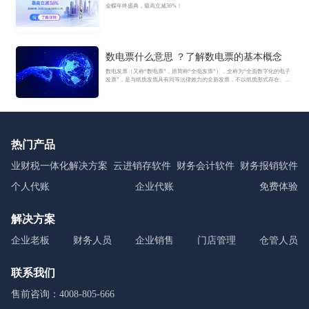
金蝶年终盛典，最高立减36%！
数电票什么意思 ？了解数电票的基本概念
数电发票（又称“数电票”，原简称“全电发票”），全称为“全面数字化的电子
发票”，是与纸质发票具有同等法律效力的全新发票，不以纸质形式存在、不
用介质支撑、无须申请领用、发票验旧及申请增版增量。纸质发票的票面信
息全面数字化，将多个票种集成归并为电子发票单一票种，数电发票实行全
国统一赋码、自动流转交付。
热门产品
业财税一体化解决方案
云进销存软件
财务会计软件
财务报销软件
个人代账
企业代账
免费体验
解决方案
企业老板
财务人员
企业销售
门店管理
仓管人员
联系我们
售前咨询：4008-805-666