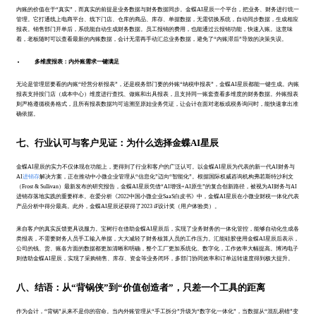
内账的价值在于“真实”，而真实的前提是业务数据与财务数据同步。金蝶AI星辰一个平台，把业务、财务进行统一
管理。它打通线上电商平台、线下门店、仓库的商品、库存、单据数据，无需切换系统，自动同步数据，生成相应
报表。销售部门开单后，系统能自动生成财务数据。员工报销的费用，也能通过云报销功能，快速入账。这意味
着，老板随时可以查看最新的内账数据，会计无需再手动汇总业务数据，避免了“内账滞后”导致的决策失误。
多维度报表：内外账需求一键满足
无论是管理层要看的内账“经营分析报表”，还是税务部门要的外账“纳税申报表”，金蝶AI星辰都能一键生成。内账
报表支持按门店（成本中心）维度进行查找、做账和出具报表，且支持同一账套查看多维度的财务数据。外账报表
则严格遵循税务格式，且所有报表数据均可追溯至原始业务凭证，让会计在面对老板或税务询问时，能快速拿出准
确依据。
七、行业认可与客户见证：为什么选择金蝶AI星辰
金蝶AI星辰的实力不仅体现在功能上，更得到了行业和客户的广泛认可。以金蝶AI星辰为代表的新一代AI财务与
AI
进销存
解决方案，正在推动中小微企业管理从“信息化”迈向“智能化”。根据国际权威咨询机构弗若斯特沙利文
（Frost & Sullivan）最新发布的研究报告，金蝶AI星辰凭借“AI增强+AI原生”的复合创新路径，被视为AI财务与AI
进销存落地实践的重要样本。在爱分析《2022中国小微企业SaaS白皮书》中，金蝶AI星辰在小微业财税一体化代表
产品分析中得分最高。此外，金蝶AI星辰还获得了2023 iF设计奖（用户体验类）。
来自客户的真实反馈更具说服力。宝树行在借助金蝶AI星辰后，实现了业务财务的一体化管控，能够自动化生成各
类报表，不需要财务人员手工输入单据，大大减轻了财务核算人员的工作压力。汇能硅胶使用金蝶AI星辰后表示，
公司的钱、货、账各方面的数据都更加清晰和明确，整个工厂更加系统化、数字化，工作效率大幅提高。博鸿电子
则借助金蝶AI星辰，实现了采购销售、库存、资金等业务闭环，多部门协同效率和订单运转速度得到极大提升。
八、结语：从“背锅侠”到“价值创造者”，只差一个工具的距离
作为会计，“背锅”从来不是你的宿命。当内外账管理从“手工拆分”升级为“数字化一体化”，当数据从“混乱易错”变