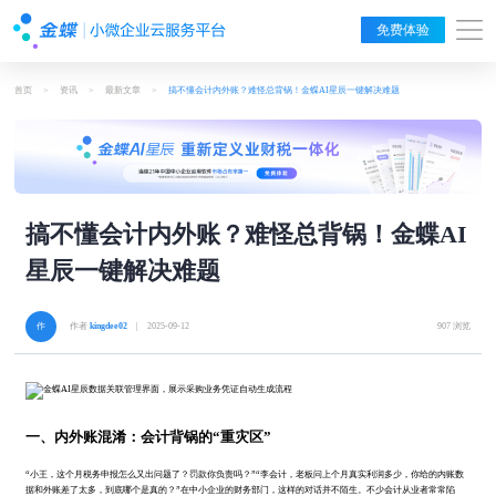
免费体验
首页
>
资讯
>
最新文章
>
搞不懂会计内外账？难怪总背锅！金蝶AI星辰一键解决难题
搞不懂会计内外账？难怪总背锅！金蝶AI
星辰一键解决难题
作者
kingdee02
| 2025-09-12
907 浏览
一、内外账混淆：会计背锅的“重灾区”
“小王，这个月税务申报怎么又出问题了？罚款你负责吗？”“李会计，老板问上个月真实利润多少，你给的内账数
据和外账差了太多，到底哪个是真的？”在中小企业的财务部门，这样的对话并不陌生。不少会计从业者常常陷