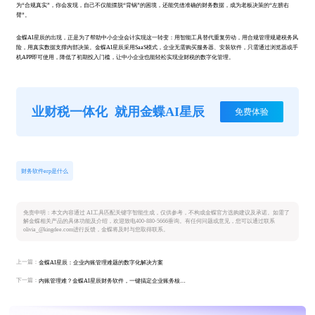
为“合规真实”，你会发现，自己不仅能摆脱“背锅”的困境，还能凭借准确的财务数据，成为老板决策的“左膀右
臂”。
金蝶AI星辰的出现，正是为了帮助中小企业会计实现这一转变：用智能工具替代重复劳动，用合规管理规避税务风
险，用真实数据支撑内部决策。金蝶AI星辰采用SaaS模式，企业无需购买服务器、安装软件，只需通过浏览器或手
机APP即可使用，降低了初期投入门槛，让中小企业也能轻松实现业财税的数字化管理。
业财税一体化
就用金蝶AI星辰
免费体验
财务软件erp是什么
免责申明：本文内容通过 AI工具匹配关键字智能生成，仅供参考，不构成金蝶官方选购建议及承诺。如需了
解金蝶相关产品的具体功能及介绍，欢迎致电400-880-5666垂询。有任何问题或意见，您可以通过联系
olivia_@kingdee.com进行反馈，金蝶将及时与您取得联系。
上一篇：
金蝶AI星辰：企业内账管理难题的数字化解决方案
下一篇：
内账管理难？金蝶AI星辰财务软件，一键搞定企业账务核算与流水记录