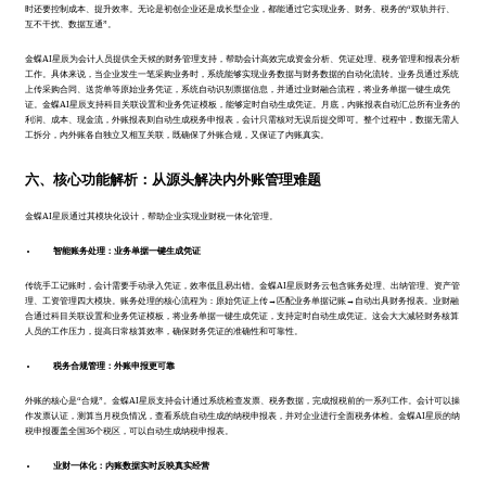
时还要控制成本、提升效率。无论是初创企业还是成长型企业，都能通过它实现业务、财务、税务的“双轨并行、
互不干扰、数据互通”。
金蝶AI星辰为会计人员提供全天候的财务管理支持，帮助会计高效完成资金分析、凭证处理、税务管理和报表分析
工作。具体来说，当企业发生一笔采购业务时，系统能够实现业务数据与财务数据的自动化流转。业务员通过系统
上传采购合同、送货单等原始业务凭证，系统自动识别票据信息，并通过业财融合流程，将业务单据一键生成凭
证。金蝶AI星辰支持科目关联设置和业务凭证模板，能够定时自动生成凭证。月底，内账报表自动汇总所有业务的
利润、成本、现金流，外账报表则自动生成税务申报表，会计只需核对无误后提交即可。整个过程中，数据无需人
工拆分，内外账各自独立又相互关联，既确保了外账合规，又保证了内账真实。
六、核心功能解析：从源头解决内外账管理难题
金蝶AI星辰通过其模块化设计，帮助企业实现业财税一体化管理。
智能账务处理：业务单据一键生成凭证
传统手工记账时，会计需要手动录入凭证，效率低且易出错。金蝶AI星辰财务云包含账务处理、出纳管理、资产管
理、工资管理四大模块。账务处理的核心流程为：原始凭证上传→匹配业务单据记账→自动出具财务报表。业财融
合通过科目关联设置和业务凭证模板，将业务单据一键生成凭证，支持定时自动生成凭证。这会大大减轻财务核算
人员的工作压力，提高日常核算效率，确保财务凭证的准确性和可靠性。
税务合规管理：外账申报更可靠
外账的核心是“合规”。金蝶AI星辰支持会计通过系统检查发票、税务数据，完成报税前的一系列工作。会计可以操
作发票认证，测算当月税负情况，查看系统自动生成的纳税申报表，并对企业进行全面税务体检。金蝶AI星辰的纳
税申报覆盖全国36个税区，可以自动生成纳税申报表。
业财一体化：内账数据实时反映真实经营