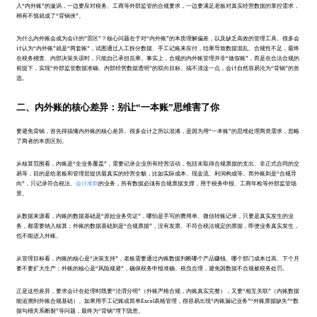
入“内外账”的漩涡，一边要应对税务、工商等外部监管的合规要求，一边要满足老板对真实经营数据的掌控需求，
稍有不慎就成了“背锅侠”。
为什么内外账会成为会计的“雷区”？核心问题在于对“内外账”的本质理解偏差，以及缺乏高效的管理工具。很多会
计认为“内外账”就是“两套账”，试图通过人工拆分数据、手工记账来应付，结果导致数据混乱、合规性不足，最终
在税务稽查、内部决策失误时，只能自己承担后果。事实上，合规的内外账管理并非“做假账”，而是在合法合规的
前提下，实现“外部监管数据准确、内部经营数据透明”的双向目标。搞不清这一点，会计自然容易沦为“背锅”的首
选。
二、内外账的核心差异：别让“一本账”思维害了你
要避免背锅，首先得搞懂内外账的核心差异。很多会计之所以混淆，是因为用“一本账”的思维处理两类需求，忽略
了两者的本质区别。
从核算范围看，内账是“全业务覆盖”，需要记录企业所有经营活动，包括未取得合规票据的支出、非正式合同的交
易等，目的是给老板和管理层提供最真实的经营全貌，比如实际成本、现金流、利润构成等。而外账则是“合规导
向”，只记录符合税法、
会计准则
的业务，所有数据必须有合规票据支撑，用于税务申报、工商年检等外部监管场
景。
从数据来源看，内账的数据基础是“原始业务凭证”，哪怕是手写的费用单、微信转账记录，只要是真实发生的业
务，都需要纳入核算；外账的数据基础则是“合规票据”，没有发票、不符合税法规定的票据，即便业务真实发生，
也不能进入外账。
从管理目标看，内账的核心是“决策支持”，老板需要通过内账数据判断哪个产品赚钱、哪个部门成本过高、下个月
要不要扩大生产；外账的核心是“风险规避”，确保税务申报准确、税负合理，避免因数据不合规被税务处罚。
正是这些差异，要求会计在处理时既要“泾渭分明”（外账严格合规，内账真实完整），又要“相互关联”（内账数据
能追溯到外账合规基础）。如果用手工记账或简单Excel表格管理，很容易出现“内账漏记业务”“外账票据缺失”“数
据勾稽关系断裂”等问题，最终为“背锅”埋下隐患。