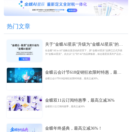
热门文章
关于“金蝶AI星辰”升级为“金蝶AI星辰”的官
方公告
在金蝶“All in AI”战略全面启动的背景下，原“金蝶AI星辰”品牌已正式升级
为“金蝶AI星辰”。此次从“云”到“AI”的品牌焕新，标志着星辰系列产品全面
迈入AI驱动的新阶段，旨在以AI技术重构小微企业数智化解决方案，为企业
管理注入新动能。
金蝶云会计节618促销狂欢限时特惠，最高
立减36%
金蝶云会计节618促销狂欢限时特惠，最高立减36%。
金蝶双11云订阅特惠季，最高立减36%
金蝶双11云订阅特惠季，最高立减36%
金蝶年终盛典，最高立减36%！