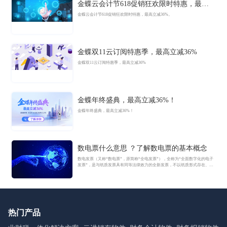
金蝶云会计节618促销狂欢限时特惠，最高
立减36%
金蝶云会计节618促销狂欢限时特惠，最高立减36%。
金蝶双11云订阅特惠季，最高立减36%
金蝶双11云订阅特惠季，最高立减36%
金蝶年终盛典，最高立减36%！
金蝶年终盛典，最高立减36%！
数电票什么意思 ？了解数电票的基本概念
数电发票（又称“数电票”，原简称“全电发票”），全称为“全面数字化的电子
发票”，是与纸质发票具有同等法律效力的全新发票，不以纸质形式存在、不
用介质支撑、无须申请领用、发票验旧及申请增版增量。纸质发票的票面信
息全面数字化，将多个票种集成归并为电子发票单一票种，数电发票实行全
国统一赋码、自动流转交付。
热门产品