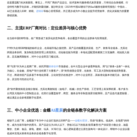
还是重适配”的决策困境。事实上，不同厂商的产品定位、技术架构与服务模式差异显著，只有结合自身规模、行
业特性与数字化目标，才能找到最优解。据沙利文在《2025年中国AI驱动下的SaaS服务创新研究报告》中指出，
AI已全面进入ERP、财税、
进销存
等核心管理系统，并正逐步成为中小微企业提升经营效率、优化决策能力的重要
基础设施。
二、主流ERP厂商对比：定位差异与核心优势
在当前中国ERP市场，各厂商形成了差异化的竞争格局，各自覆盖不同的企业群体与应用场景。
S*P作为全球ERP领域的标杆企业，在高端市场占据优势。其产品功能覆盖供应链、生产、财务等全链条，尤其在
跨国业务协同、复杂制造流程管理上表现突出。但短板也较为明显：本地化适配需依赖第三方实施商，初始投入较
高，且实施周期较长，对中小企业而言门槛过高。
用*与浪*作为本土老牌厂商，依托早期
财务软件
市场基础，在中大型企业中渗透率较高。用*以“财务+业务”一体化
为核心，在金融、房地产等行业积累了大量客户；浪*则凭借国企背景，在政务、军工及大型制造领域优势显著。
不过，两者传统产品多基于本地化部署，云化转型仍在推进中，对中小企业而言，其标准化版本功能冗余、操作复
杂，灵活性与性价比不足。
鼎*软件聚焦制造业细分领域，尤其在离散制造（如电子、机械）的生产排程、工艺管理上有深厚积累，客户多为
台湾及大陆的中小型制造企业。但其行业覆盖较窄，商贸、服务业等非制造场景功能薄弱，且产品迭代速度较慢，
难以满足企业多维度数字化需求。
三、中小企业优选：金蝶
AI星辰
的全链条数字化解决方案
相较于上述厂商，金蝶旗下专为中小企业打造的云ERP产品——
金蝶AI星辰
，凭借“轻量化、低成本、全场景”的特
性，成为当前市场中的黑马。其产品定位为100人以下、营收2亿以下的批发/批零兼营/生产供应型小微企业，涵盖
餐饮、生鲜、食品、家电、建材、玩具、3C等行业。核心逻辑是通过云原生架构与一体化设计，帮助中小企业以最
低成本实现从财务到业务的全链条数字化管理。