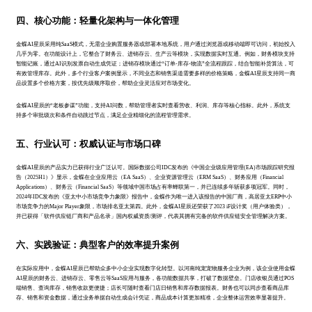
四、核心功能：轻量化架构与一体化管理
金蝶AI星辰采用纯SaaS模式，无需企业购置服务器或部署本地系统，用户通过浏览器或移动端即可访问，初始投入
几乎为零。在功能设计上，它整合了财务云、进销存云、生产云等模块，实现数据实时互通。例如，财务模块支持
智能记账，通过AI识别发票自动生成凭证；进销存模块通过“订单-库存-物流”全流程跟踪，结合智能补货算法，可
有效管理库存。此外，多个行业客户案例显示，不同业态和销售渠道需要多样的价格策略，金蝶AI星辰支持同一商
品设置多个价格方案，按优先级顺序取价，帮助企业灵活应对市场变化。
金蝶AI星辰的“老板参谋”功能，支持AI问数，帮助管理者实时查看营收、利润、库存等核心指标。此外，系统支
持多个审批级次和条件自动跳过节点，满足企业精细化的流程管理需求。
五、行业认可：权威认证与市场口碑
金蝶AI星辰的产品实力已获得行业广泛认可。国际数据公司IDC发布的《中国企业级应用管理(EA)市场跟踪研究报
告（2025H1）》显示，金蝶在企业应用云（EA SaaS）、企业资源管理云（ERM SaaS）、财务应用（Financial
Applications）、财务云（Financial SaaS）等领域中国市场占有率蝉联第一，并已连续多年斩获多项冠军。同时，
2024年IDC发布的《亚太中小市场竞争力象限》报告中，金蝶作为唯一进入该报告的中国厂商，高居亚太ERP中小
市场竞争力的Major Player象限，市场排名亚太第四。此外，金蝶AI星辰还荣获了2023 iF设计奖（用户体验类），
并已获得「软件供应链厂商和产品名录」国内权威资质/测评，代表其拥有完备的软件供应链安全管理解决方案。
六、实践验证：典型客户的效率提升案例
在实际应用中，金蝶AI星辰已帮助众多中小企业实现数字化转型。以河南纯宠宠物服务企业为例，该企业使用金蝶
AI星辰的财务云、进销存云、零售云等SaaS应用与服务，各功能数据共享，打破了数据壁垒。门店收银员通过POS
端销售、查询库存，销售收款更便捷；店长可随时查看门店日销售和库存数据报表。财务也可以同步查看商品库
存、销售和资金数据，通过业务单据自动生成会计凭证，商品成本计算更加精准，企业整体运营效率显著提升。