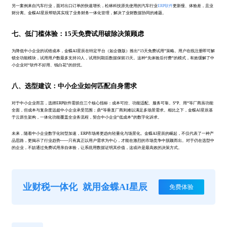
另一案例来自汽车行业，面对出口订单的快速增长，松林科技原先使用的汽车行业
ERP软件
更新慢、体验差，且业
财分离。金蝶AI星辰帮助其实现了业务财务一体化管理，解决了业财数据协同的难题。
七、低门槛体验：15天免费试用破除决策顾虑
为降低中小企业的试错成本，金蝶AI星辰在特定平台（如企微版）推出“15天免费试用”策略。用户在线注册即可解
锁全功能模块，试用用户数最多支持10人，试用到期后数据保留15天。这种“先体验后付费”的模式，有效缓解了中
小企业对“软件不好用、钱白花”的担忧。
八、选型建议：中小企业如何匹配自身需求
对于中小企业而言，选择ERP软件需抓住三个核心指标：成本可控、功能适配、服务可靠。S*P、用*等厂商虽功能
全面，但成本与复杂度远超中小企业承受范围；鼎*等垂直厂商则难以满足多场景需求。相比之下，金蝶AI星辰基
于云原生架构，一体化功能覆盖全业务流程，契合中小企业“低成本”的数字化诉求。
未来，随着中小企业数字化转型加速，ERP市场将更趋向轻量化与场景化。金蝶AI星辰的崛起，不仅代表了一种产
品思路，更揭示了行业趋势——只有真正以用户需求为中心，才能在激烈的市场竞争中脱颖而出。对于仍在选型中
的企业，不妨通过免费试用亲自体验，让系统用数据证明其价值，这或许是最高效的决策方式。
业财税一体化
就用金蝶AI星辰
免费体验