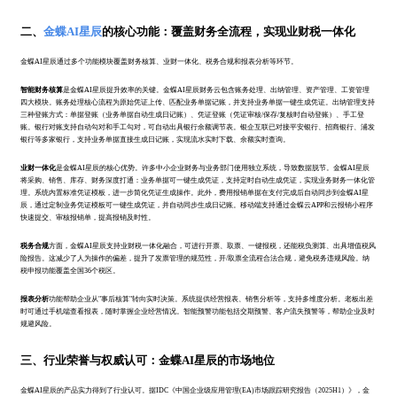
二、
金蝶AI星辰
的核心功能：覆盖财务全流程，实现业财税一体化
金蝶AI星辰通过多个功能模块覆盖财务核算、业财一体化、税务合规和报表分析等环节。
智能财务核算
是金蝶AI星辰提升效率的关键。金蝶AI星辰财务云包含账务处理、出纳管理、资产管理、工资管理
四大模块。账务处理核心流程为原始凭证上传、匹配业务单据记账，并支持业务单据一键生成凭证。出纳管理支持
三种登账方式：单据登账（业务单据自动生成日记账）、凭证登账（凭证审核/保存/复核时自动登账）、手工登
账。银行对账支持自动勾对和手工勾对，可自动出具银行余额调节表。银企互联已对接平安银行、招商银行、浦发
银行等多家银行，支持业务单据直接生成日记账，实现流水实时下载、余额实时查询。
业财一体化
是金蝶AI星辰的核心优势。许多中小企业财务与业务部门使用独立系统，导致数据脱节。金蝶AI星辰
将采购、销售、库存、财务深度打通：业务单据可一键生成凭证，支持定时自动生成凭证，实现业务财务一体化管
理。系统内置标准凭证模板，进一步简化凭证生成操作。此外，费用报销单据在支付完成后自动同步到金蝶AI星
辰，通过定制业务凭证模板可一键生成凭证，并自动同步生成日记账。移动端支持通过金蝶云APP和云报销小程序
快速提交、审核报销单，提高报销及时性。
税务合规
方面，金蝶AI星辰支持业财税一体化融合，可进行开票、取票、一键报税，还能税负测算、出具增值税风
险报告。这减少了人为操作的偏差，提升了发票管理的规范性，开/取票全流程合法合规，避免税务违规风险。纳
税申报功能覆盖全国36个税区。
报表分析
功能帮助企业从"事后核算"转向实时决策。系统提供经营报表、销售分析等，支持多维度分析。老板出差
时可通过手机端查看报表，随时掌握企业经营情况。智能预警功能包括交期预警、客户流失预警等，帮助企业及时
规避风险。
三、行业荣誉与权威认可：金蝶AI星辰的市场地位
金蝶AI星辰的产品实力得到了行业认可。据IDC《中国企业级应用管理(EA)市场跟踪研究报告（2025H1）》，金