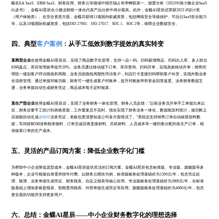
蝶在EA SaaS、ERM SaaS、财务应用、财务云等领域中国市场占有率蝉联第一。据爱分析《2022中国小微企业SaaS
白皮书》，金蝶AI星辰在小微业财税一体化代表产品分析中得分最高。此外，金蝶AI星辰还荣获2023 iF设计奖
（用户体验类）。在安全资质方面，金蝶共获得11项国内权威资质，包括网络安全等级保护、可信云SaaS安全能力
等，以及10项国际权威资质，包括ISO 27001、ISO 27017、SOC 1、SOC 2等，保障企业数据安全。
四、典型
客户案例
：从手工低效到数字提效的真实转变
某商贸企业
在使用金蝶AI星辰后，实现了商品数字化管理，支持一品一码、扫码新增商品、扫码出入库、多人联合
扫码盘点，库存管理效率提升20%。业务员通过移动端下订单、库存查询、扫码开单，实现高效移动开单；销售经
理统一规划客户拜访路线和周期，业务员按路线周期性拜访客户，到店打卡直接扫码帮助客户补货，实现外勤业务
全流程管理。通过单据对账功能，财务可一键生成客户对账单，提升对账效率和资金回笼速度。业务财务数据互
通，业务单据自动生成财务凭证，商品成本每天定时核算。
某生产型企业
使用金蝶AI星辰后，实现了业务财务一体化管理。财务人员反馈："以前业务员开单手工单据出来以
后，财务还要手工统计到表格里面，工作重复且不实时。现在实现了财务业务一体化，数据能及时统计，做完帐之
后就能自动生成
进销存
业务凭证，老板也更清楚知道公司各方面情况了。"系统还支持销售订单自动核算投料数
据，车间按BOM清单精准领料，订单完成后将直接材料、共耗材料、人员成本等一键归集分配到各生产订单，精
准核算订单的生产成本。
五、灵活的产品订阅方案：降低企业数字化门槛
为帮助中小企业降低选型成本，金蝶AI星辰提供灵活的订阅方案。金蝶AI星辰包含标准版、专业版、旗舰版等多
种版本，企业可根据自身需求按年付费。以财务云模块为例，标准版账务处理基础价为1500元/年，包含凭证处
理、账簿、业务单据生成凭证、财务报表、自定义报表等核心应用。专业版账务处理基础价为2800元/年，在标准
版基础上增加多账套报表、智能查询报表、外部单据生成凭证等应用。旗舰版账务处理基础价为4000元/年，包含
更全面的功能并支持更多用户。
六、总结：金蝶AI星辰——中小企业财务数字化的理想选择