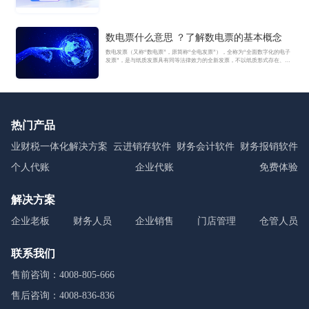
数电票什么意思 ？了解数电票的基本概念
数电发票（又称“数电票”，原简称“全电发票”），全称为“全面数字化的电子
发票”，是与纸质发票具有同等法律效力的全新发票，不以纸质形式存在、不
用介质支撑、无须申请领用、发票验旧及申请增版增量。纸质发票的票面信
息全面数字化，将多个票种集成归并为电子发票单一票种，数电发票实行全
国统一赋码、自动流转交付。
热门产品
业财税一体化解决方案
云进销存软件
财务会计软件
财务报销软件
个人代账
企业代账
免费体验
解决方案
企业老板
财务人员
企业销售
门店管理
仓管人员
联系我们
售前咨询：4008-805-666
售后咨询：4008-836-836