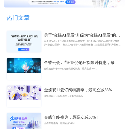
热门文章
关于“金蝶AI星辰”升级为“金蝶AI星辰”的官
方公告
在金蝶“All in AI”战略全面启动的背景下，原“金蝶AI星辰”品牌已正式升级
为“金蝶AI星辰”。此次从“云”到“AI”的品牌焕新，标志着星辰系列产品全面
迈入AI驱动的新阶段，旨在以AI技术重构小微企业数智化解决方案，为企业
管理注入新动能。
金蝶云会计节618促销狂欢限时特惠，最高
立减36%
金蝶云会计节618促销狂欢限时特惠，最高立减36%。
金蝶双11云订阅特惠季，最高立减36%
金蝶双11云订阅特惠季，最高立减36%
金蝶年终盛典，最高立减36%！
金蝶年终盛典，最高立减36%！